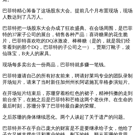
巴菲特精心筹备了这场股东大会。提前几个月布置现场，现场
人数达到了几万人。
巴菲特把一场股东大会办成了狂欢盛典。在会场周围，是巴菲
特的37家子公司的展台，销售各种产品：喜诗糖果的花生脆
片，巴菲特喜欢吃的DQ冰激凌、棒棒糖（是的，就是我们经
常看到的那个DQ，巴菲特的子公司之一），贾斯汀靴子，波
仙珠宝，B夫人的家具。
现场每多卖出去一份商品，巴菲特就多赚一笔钱。
巴菲特邀请自己的所有好友前来，聘请好莱坞专业的团队录制
开场短片，请来了当时新任加州州长阿诺施瓦辛格参演短片。
在开场短片结束后，苏珊穿着粉红色的裙子，精神抖擞的走到
前台坐下，在她之后是巴菲特和芒格这两个老伙伴。在生命的
最后时刻，苏珊分享了巴菲特最自豪的荣耀。
之后苏珊的身体继续恶化。两个人谈起了关于遗产的问题。
巴菲特并不在乎自己庞大的财富是不是要继承给子女，他给了
子女足够支撑生活和事业的钱，剩下的钱，顺从苏珊的意思，