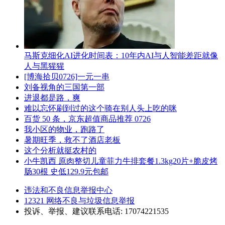
马斯克细化AI进化时间表：10年内AI与人智能差距就像
人与黑猩猩
[博海拾贝0726]一元一串
刘备视角的三国第一部
进退都是路，爽
难以忘怀刷到过的这个骑在别人头上吃的咪
百货 50 条，京东超值商品推荐 0726
我小区的物业，跑路了
暑期旺季，救不了酒店老板
这个分析就挺农村的
小牛凯西 原肉整切儿童菲力牛排套餐1.3kg20片+脆皮烤
肠30根 史低129.9元包邮
违法和不良信息举报中心
12321 网络不良与垃圾信息举报
投诉、举报、建议联系电话: 17074221535