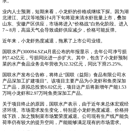
求。
业内人士预测，短期来看，小龙虾的价格或继续下探。因为湖
北潜江、武汉等地预计4月下旬将迎来清水虾批量上市，叠加
山东、安徽产区供应，市场将进入“价格战”白热化阶段。进入
7～8月，高温天气会导致成虾供应减少，价格可能反弹。
近年来，小龙虾热度减退，拖累了上市公司业绩。
国联水产(300094.SZ)4月底公布的年报显示，去年公司净亏损
约7.42亿元，亏损同比进一步扩大。其中，包含了小龙虾预制
菜的水产食品业务去年营收为32.32亿元，同比下滑25.25%。
国联水产发布公告称，将终止“国联（益阳）食品有限公司水
产品深加工扩建项目”。该项目主要产品为小龙虾和鱼类深加
工产品，原拟总投资6.02亿元，项目达产后将新增年产能1.53
万吨小龙虾和2.97万吨鱼类深加工产品。
关于项目终止的原因，国联水产表示，由于近年来总体宏观经
济环境、市场需求发生变化，特别是小龙虾热度减退、价格持
续下跌，加之预制菜市场繁荣度减退。公司现有生产线产能负
荷率仍有较大的提升空间，产能能够满足现有的市场需求。