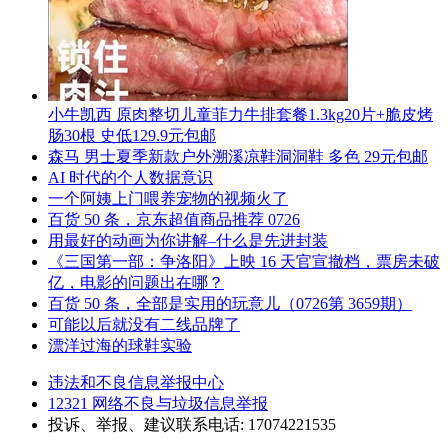
小牛凯西 原肉整切儿童菲力牛排套餐1.3kg20片+脆皮烤
肠30根 史低129.9元包邮
森马 男士夏季新款户外溯溪凉鞋洞洞鞋 多色 29元包邮
AI 时代的个人数据意识
一个阿姨上门喂养宠物的视频火了
百货 50 条，京东超值商品推荐 0726
用最好的动画为你讲解–什么是先进封装
《三国第一部：争洛阳》上映 16 天官宣撤档，票房未破
亿，电影的问题出在哪？
百货 50 条，全部是实用的玩意儿（0726第 3659期）
可能以后就没有二线品牌了
漂洋过海的球鞋实验
违法和不良信息举报中心
12321 网络不良与垃圾信息举报
投诉、举报、建议联系电话: 17074221535