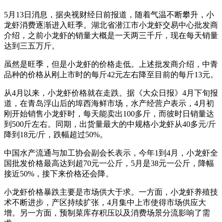
5月13日消息，据央视财经日前报道，随着气温不断攀升，小
龙虾消费逐渐进入旺季。湖北省潜江市小龙虾交易中心批发商
介绍，之前小龙虾的销量大概是一天两三千斤，现在每天销量
达到三五万斤。
虽然是旺季，但是小龙虾的价格走低。上述批发商介绍，中青
品种的价格从刚上市时的每斤42元左右降至目前的每斤13元。
从4月以来，小龙虾价格就在走跌。据《大众日报》4月下旬报
道，在青岛浮山后的埠西海鲜市场，水产经营户表示，4月初
刚开始销售小龙虾时，每天能卖出100多斤，而彼时日销量达
到500斤左右。同期，出货量最大的中规格小龙虾从40多元/斤
降到18元/斤，跌幅超过50%。
中国水产流通与加工协会副会长表示，今年1到4月，小龙虾全
国批发价格最高达到超70元一公斤，5月是38元一公斤，降幅
接近50%，接下来价格还会降。
小龙虾价格暴跌主要是市场供大于求。一方面，小龙虾养殖技
术不断进步，产区持续扩张，4月集中上市使得市场供应大
增。另一方面，预制菜库存积压以及消费场景分流影响了需