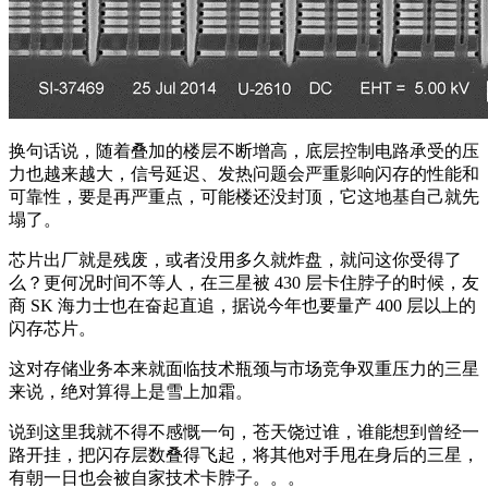
换句话说，随着叠加的楼层不断增高，底层控制电路承受的压
力也越来越大，信号延迟、发热问题会严重影响闪存的性能和
可靠性，要是再严重点，可能楼还没封顶，它这地基自己就先
塌了。
芯片出厂就是残废，或者没用多久就炸盘，就问这你受得了
么？更何况时间不等人，在三星被 430 层卡住脖子的时候，友
商 SK 海力士也在奋起直追，据说今年也要量产 400 层以上的
闪存芯片。
这对存储业务本来就面临技术瓶颈与市场竞争双重压力的三星
来说，绝对算得上是雪上加霜。
说到这里我就不得不感慨一句，苍天饶过谁，谁能想到曾经一
路开挂，把闪存层数叠得飞起，将其他对手甩在身后的三星，
有朝一日也会被自家技术卡脖子。。。