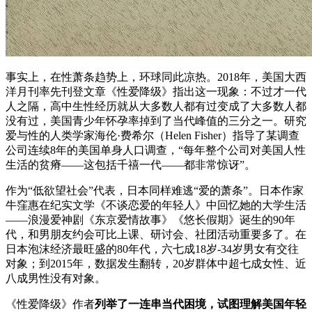
事实上，在性萧条趋势上，环球同此凉热。2018年，美国大西
洋月刊率先刊登文章《性爱降级》指出这一现象：不过才一代
人之隔，高中生性经历就从大多数人都有过变成了大多数人都
没有过，美国青少年怀孕率掉到了当代峰值的三分之一。研究
爱与性的人类学家海伦·费希尔（Helen Fisher）指导了某调查
公司连续8年的美国单身人口调查，“每年整个公司对美国人性
生活的贫瘠——这包括千禧一代——都非常惊讶”。
作为“低欲望社会”代表，日本同样难逃“爱的萧条”。日本作家
牛窪惠在纪实文学《不谈恋爱的年轻人》中回忆她的大学生活
——浪漫爱神剧《东京爱情故事》《悠长假期》诞生的90年
代，和男朋友约会可比上课、研讨会、社团活动重要多了。在
日本泡沫经济最旺盛的80年代，六七成18岁-34岁男女有交往
对象；到2015年，数据发生翻转，20岁群体中超七成女性、近
八成男性没有对象。
《性爱降级》作者
列举了
一连串当代困境，试图理解美国年轻