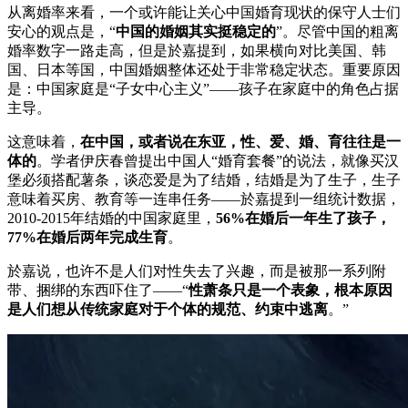
从离婚率来看，一个或许能让关心中国婚育现状的保守人士们
安心的观点是，“
中国的婚姻其实挺稳定的
”。尽管中国的粗离
婚率数字一路走高，但是於嘉提到，如果横向对比美国、韩
国、日本等国，中国婚姻整体还处于非常稳定状态。重要原因
是：中国家庭是“子女中心主义”——孩子在家庭中的角色占据
主导。
这意味着，
在中国，或者说在东亚，性、爱、婚、育往往是一
体的
。学者伊庆春曾提出中国人“婚育套餐”的说法，就像买汉
堡必须搭配薯条，谈恋爱是为了结婚，结婚是为了生子，生子
意味着买房、教育等一连串任务——於嘉提到一组统计数据，
2010-2015年结婚的中国家庭里，
56%在婚后一年生了孩子，
77%在婚后两年完成生育
。
於嘉说，也许不是人们对性失去了兴趣，而是被那一系列附
带、捆绑的东西吓住了——“
性萧条只是一个表象，根本原因
是人们想从传统家庭对于个体的规范、约束中逃离
。”