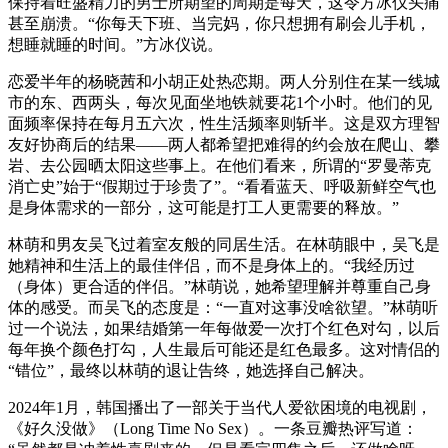
保持着旺盛精力的男士所期望的周期是每天，这令方冰仪头痛
甚至崩溃。“你每天下班、当完妈，你只想拥有刷会儿手机，
想睡就睡的时间。”方冰仪说。
恋爱半年的杨晓茜和小胡正处热恋期。两人分别住在某一线城
市的东、西两头，每次见面坐地铁就要花1个小时。他们的见
面频率保持在每月五六次，性生活频率则斩半。这是双方理智
友好协商后的结果——两人都希望把难得的约会放在爬山、攀
岩、去公园晒太阳这些事上。在他们看来，所谓的“罗曼蒂克
消亡史”始于“假期过于珍贵了”。“看看蓝天、呼吸新鲜空气也
是身体需求的一部分，这可能是打工人更需要的释放。”
林萌和男友吴飞过着室友般的同居生活。在林萌眼中，吴飞是
她精神和生活上的最佳伴侣，而不是身体上的。“我经历过
（身体）更合适的伴侣。”林萌说，她希望理解并尊重自己身
体的感受。而吴飞的态度是：“一直对这事没啥欲望。”林萌听
过一个说法，如果结婚第一年每做爱一次打个红色对勾，以后
每年换个颜色打勾，人生最后可能还是红色最多。这对情侣的
“错位”，最终以林萌的退让告终，她选择自己解决。
2024年1月，韩国播出了一部关于当代人爱欲困境的电视剧，
《好久没做》（Long Time No Sex）。一条豆瓣热评写道：