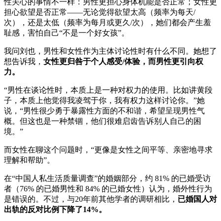
性关心的事情不一样：男性更担心身体机能是否正常；女性更
担心欲望是否正常——无论觉得欲望太高（频率为每天/
次），还是太低（频率为每月或更久/次），她们都会产生羞
耻感，害怕自己“不是一个好女孩”。
我问刘也，男性和女性作为主体讨论性时有什么不同。她想了
想告诉我，
女性更归咎于个人感受/体验，而男性更引向权
力。
“男性在谈论性时，本质上是一种对权力的使用。比如讲黄段
子，本质上他觉得我凌驾于你，我有权力这样讨论你。”她
说，“男性很少勇于暴露性方面的不和谐，希望呈现男性气
概。但这也是一种禁锢，他们很难启齿告诉别人自己的困
境。”
而女性在聊这个问题时，“更像是女性之间平等、亲密地寻求
理解和帮助”。
在“中国人私生活质量调查”的婚姻部分，约 81% 的已婚受访
者（76% 的已婚男性和 84% 的已婚女性）认为，婚外性行为
是错误的。不过，与20年前其他学者的调研相比，
已婚国人对
出轨的反对比例下降了14%。