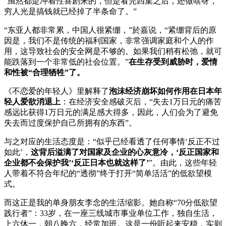
“虽然都是冲着性喜剧来的，但是看完四集之后，还做啥呀，
穷人光是搞钱就已经掉了半条命了。”
“东亚人都非常累，中国人很紧绷，”於嘉说，“紧绷背后的原
因是，我们不是传统的福利国家，非常强调家庭和个人的作
用，这导致社会的安全网是不够的。如果我们稍有松弛，就可
能跌落到一个非常低的社会位置。”
在生存受到威胁时，爱情
和性被“合理牺牲”了。
《不恋爱的年轻人》里解释了
泡沫经济崩坏如何作用在日本年
轻人爱欲消退上
：在经济安全感破灭后，“失去1万日元的痛苦
感远比获得1万日元的满足感大得多，因此，人们会为了避免
失去而过度保护自己所拥有的东西”。
与之对应的生活态度是：“似乎已经看透了任何事情‘反正不过
如此’，
这背后溢满了对国家及企业的心灰意冷，‘反正国家和
企业都不会保护我’‘反正日本也就这样了’
”。由此，这些年轻
人带着不符合年纪的“透彻”终于打开“简单活活”的低欲望模
式。
而这正是我的单身朋友李念的生活缩影。她自称“70分低欲望
践行者”：33岁，在一座三线城市事业单位工作，独自生活，
上六休一，朝八晚六，经常加班。这是一份听起来安稳，实则