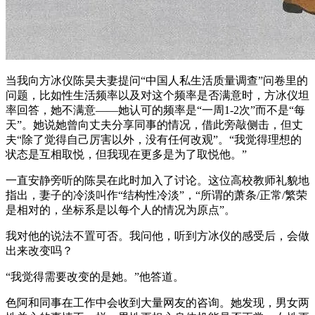
当我向方冰仪陈昊夫妻提问“中国人私生活质量调查”问卷里的
问题，比如性生活频率以及对这个频率是否满意时，方冰仪坦
率回答，她不满意——她认可的频率是“一周1-2次”而不是“每
天”。她说她曾向丈夫分享同事的情况，借此旁敲侧击，但丈
夫“除了觉得自己厉害以外，没有任何改观”。“我觉得理想的
状态是互相取悦，但我现在更多是为了取悦他。”
一直安静旁听的陈昊在此时加入了讨论。这位高校教师礼貌地
指出，妻子的冷淡叫作“结构性冷淡”，“所谓的萧条/正常/繁荣
是相对的，坐标系是以每个人的情况为原点”。
我对他的说法不置可否。我问他，听到方冰仪的感受后，会做
出来改变吗？
“我觉得需要改变的是她。”他答道。
色阿和同事在工作中会收到大量网友的咨询。她发现，男女两