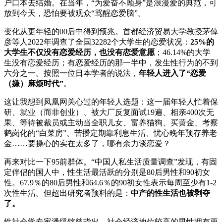
户口本去结婚。在当年，“为爱奋不顾身”是浪漫爱的典范，可
放到今天，恐怕要被观众“骂醒恋爱脑”。
变化从更年轻的00后中得到预兆。首都经济贸易大学教授茅倬
彦等人2022年调查了全国32282个大学生的恋爱状况：
25%的
大学生不仅没有恋爱经历，也没有恋爱意愿
；46.14%的大学
生没有恋爱经历；有恋爱经历的那一半中，发生性行为的不到
六分之一。按照一位日本学者的说法，
年轻人进入了“恋爱
（嫌）麻烦时代”
。
这让我想到凤凰网关心过的年轻人选题：这一届年轻人忙着保
研、就业（而非创业）、被大厂反复面试19遍、相亲400次无
果、等待被裁员或主动当全职儿女、富养猫狗、买黄金、考察
鹤岗化的“白菜房”、苦攒定期靠利息生活、忧心晚年预存养老
金……要操心的实在太多了，哪有余力谈恋爱？
再来对比一下95前群体。“中国人私生活质量调查”发现，有固
定伴侣的国人中，性生活最活跃的分别是80后男性和90初女
性。67.9％的80后男性和64.6％的90初女性表示每周至少有1-2
次性生活。但超出研究者预料的是：
中产的性生活也被剥夺
了。
性社会学专家潘绥铭曾指出，社会经济地位较高的男性拥有更