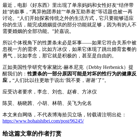
最近，电影《好东西》里出现了单亲妈妈和女性好友“结伴带
娃”的叙事，“离异抱团养娃”“单身互助养老”等话题也被一再
讨论。“人们开始探索传统之外的生活方式，它只要能够适应
你的生活，能完成婚姻提供的部分功能就足够，因为有的人不
需要婚姻的全部功能。”於嘉说。
所以个体视角下的性萧条未必是坏事——如果它符合关系中被
忽视一方的需求，比如方冰仪，如果它体现了跳出婚育套餐的
勇气，比如李念，那它就是积极的，甚至是自由的。
正如美国性学研究专家黛比·赫本尼克（Debby Herbenick）提
醒我们的：
性萧条的一部分原因可能是对坏的性行为的健康反
应，
“人们比以往更敢于说出‘我不要，谢谢’了”。
应受访者要求，李念、刘也、赵睿、方冰仪
陈昊、杨晓茜、小胡、林萌、吴飞为化名
本文来自网络，不代表博海拾贝立场，转载请注明出处：
https://www.bohaishibei.com/post/96245/
给这篇文章的作者打赏