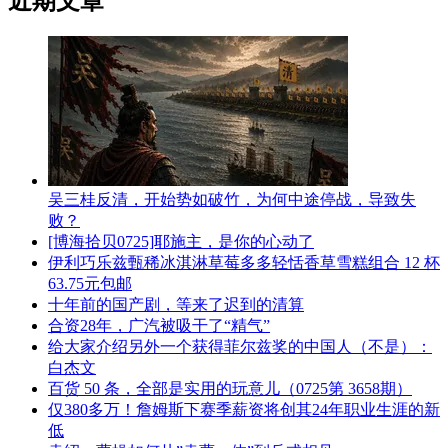
近期文章
吴三桂反清，开始势如破竹，为何中途停战，导致失
败？
[博海拾贝0725]耶施主，是你的心动了
伊利巧乐兹甄稀冰淇淋草莓多多轻恬香草雪糕组合 12 杯
63.75元包邮
十年前的国产剧，等来了迟到的清算
合资28年，广汽被吸干了“精气”
给大家介绍另外一个获得菲尔兹奖的中国人（不是）：
白杰文
百货 50 条，全部是实用的玩意儿（0725第 3658期）
仅380多万！詹姆斯下赛季薪资将创其24年职业生涯的新
低