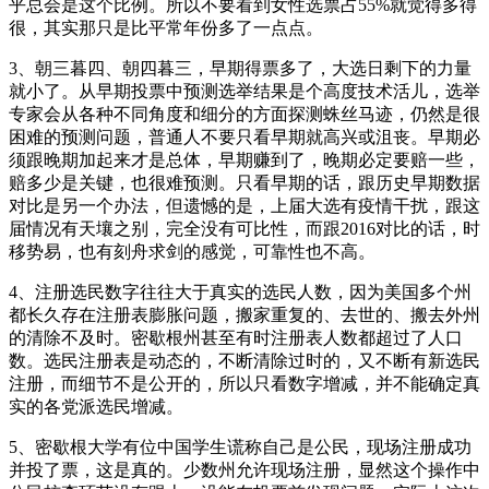
乎总会是这个比例。所以不要看到女性选票占55%就觉得多得
很，其实那只是比平常年份多了一点点。
3、朝三暮四、朝四暮三，早期得票多了，大选日剩下的力量
就小了。从早期投票中预测选举结果是个高度技术活儿，选举
专家会从各种不同角度和细分的方面探测蛛丝马迹，仍然是很
困难的预测问题，普通人不要只看早期就高兴或沮丧。早期必
须跟晚期加起来才是总体，早期赚到了，晚期必定要赔一些，
赔多少是关键，也很难预测。只看早期的话，跟历史早期数据
对比是另一个办法，但遗憾的是，上届大选有疫情干扰，跟这
届情况有天壤之别，完全没有可比性，而跟2016对比的话，时
移势易，也有刻舟求剑的感觉，可靠性也不高。
4、注册选民数字往往大于真实的选民人数，因为美国多个州
都长久存在注册表膨胀问题，搬家重复的、去世的、搬去外州
的清除不及时。密歇根州甚至有时注册表人数都超过了人口
数。选民注册表是动态的，不断清除过时的，又不断有新选民
注册，而细节不是公开的，所以只看数字增减，并不能确定真
实的各党派选民增减。
5、密歇根大学有位中国学生谎称自己是公民，现场注册成功
并投了票，这是真的。少数州允许现场注册，显然这个操作中