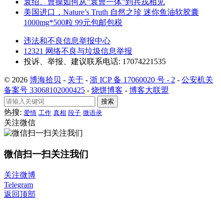
袁绍、曹操如何从”袁曹一体”到兵戎相见
美国进口，Nature’s Truth 自然之珍 迷你鱼油软胶囊
1000mg*500粒 99元包邮包税
违法和不良信息举报中心
12321 网络不良与垃圾信息举报
投诉、举报、建议联系电话: 17074221535
© 2026
博海拾贝
-
关于
-
浙 ICP 备 17060020 号 - 2
-
公安机关
备案号 33068102000425
-
烧饼博客
-
博客大联盟
搜索
热搜:
爱情
工作
真相
段子
微语录
关注微信
微信扫一扫关注我们
关注微博
Telegram
返回顶部