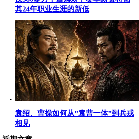
其24年职业生涯的新低
袁绍、曹操如何从”袁曹一体”到兵戎
相见