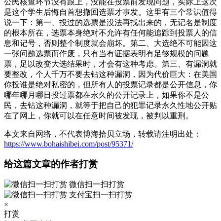
公民核查环节没有跟上，没能在投票前发现问题，实际上这次
是这个学生后悔自首想撤回选票才事发。这里有三个常识值得
说一下：第一、投过的选票是没法再找出来的，无记名是制度
的根本所在，选票本身绝对不允许有任何能追踪到投票人的信
息和记号，否则整个制度就会崩坏。第二、大选绝不可能因这
一张问题选票而作废，只有当有证据表明有足够规模的问题
票，足以改变大选结果时，才会有这种考虑。第三、有漏洞就
要整改，个人千万不要去钻这种漏洞，因为代价巨大：在美国
你投谁是绝对私密的，但所有人的投票记录都是公开信息，你
哪年哪月哪日投过票都在永久的公开记录上，如果你不是公
民，去钻这种漏洞，就等于把自己的犯罪记录永久性地公开贴
在了网上，你就可以在任意时间被发现，被判以重刑。
本文来自网络，不代表博海拾贝立场，转载请注明出处：
https://www.bohaishibei.com/post/95371/
给这篇文章的作者打赏
微信扫一扫打赏
支付宝扫一扫打赏
×
打赏