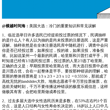
@横越时间海：
美国大选：冷门的重要知识和常见误解
1、临近选举日许多选民已经提前投过票的情况下，民调抽样
的是什么人？有人以为抽的是尚未投票的注册选民，这是严重
误解。抽样依然是在全体注册选民库中随机进行，调查中会问
你是否已经投过票，如果投过，投的谁，如果没投，准备投
谁。比如说某州一个最新的民调，哈里斯和川普打成平手，同
时知道已经有1/3选民投过票，投过票的人里2/3选了哈里斯。
正确的含义是：早期投票里哈里斯占优，而大选日投票中必然
是川普占优，合在一起整体是平手。要按那种错误的理解，哈
里斯的整体得票将是 1/3 x 2/3 + 2/3 x 1/2 ‎ = 0.55556，那就成了
高枕无忧的landslides大胜。地推志愿者千辛万苦拉票催票，在
选前关键时刻，千万不要传播这种错误的极度乐观信息，这样
做极其有害，会把哈里斯做成希拉里。
2、过去多届大选中女性选民历来是多数，在53%左右约1个百
分点，这是人口结构与女性寿命长决定的，18岁以上人口中几