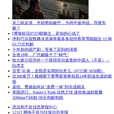
吴三桂反清，开始势如破竹，为何中途停战，导致失
败？
[博海拾贝0725]耶施主，是你的心动了
伊利巧乐兹甄稀冰淇淋草莓多多轻恬香草雪糕组合 12 杯
63.75元包邮
十年前的国产剧，等来了迟到的清算
合资28年，广汽被吸干了“精气”
给大家介绍另外一个获得菲尔兹奖的中国人（不是）：
白杰文
百货 50 条，全部是实用的玩意儿（0725第 3658期）
仅380多万！詹姆斯下赛季薪资将创其24年职业生涯的新
低
袁绍、曹操如何从”袁曹一体”到兵戎相见
美国进口，Nature’s Truth 自然之珍 迷你鱼油软胶囊
1000mg*500粒 99元包邮包税
违法和不良信息举报中心
12321 网络不良与垃圾信息举报