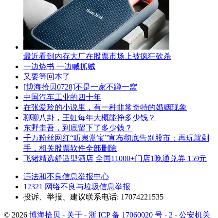
最近看到内存大厂在股票市场上被疯狂砍杀
一边烧书 一边喊抓贼
又要等回本了
[博海拾贝0728]不是一家不蹲一窝
中国汽车工业的四十年
在张爱玲的小说里，有一种非常奇特的婚姻现象
聊聊八卦，王虹每年大概能挣多少钱？
东野圭吾，到底留下了多少钱？
千万粉丝网红“听泉赏宝”宣布彻底告别股市：再玩就剁
手，相关股票软件全部删除
飞猪精选舒适型酒店 全国11000+门店1晚通兑券 159元
违法和不良信息举报中心
12321 网络不良与垃圾信息举报
投诉、举报、建议联系电话: 17074221535
© 2026
博海拾贝
-
关于
-
浙 ICP 备 17060020 号 - 2
-
公安机关