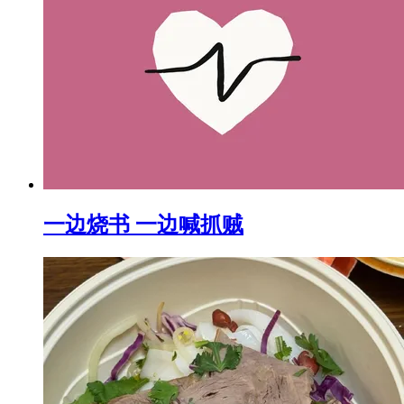
一边烧书 一边喊抓贼