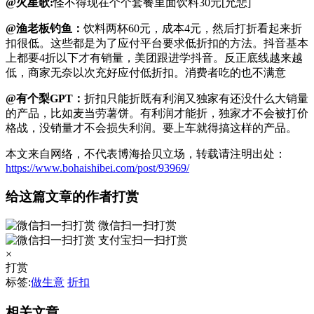
@火星歌:
怪不得现在个个套餐里面饮料30元[允悲]
@渔老板钓鱼：
饮料两杯60元，成本4元，然后打折看起来折
扣很低。这些都是为了应付平台要求低折扣的方法。抖音基本
上都要4折以下才有销量，美团跟进学抖音。反正底线越来越
低，商家无奈以次充好应付低折扣。消费者吃的也不满意
@有个梨GPT：
折扣只能折既有利润又独家有还没什么大销量
的产品，比如麦当劳薯饼。有利润才能折，独家才不会被打价
格战，没销量才不会损失利润。要上车就得搞这样的产品。
本文来自网络，不代表博海拾贝立场，转载请注明出处：
https://www.bohaishibei.com/post/93969/
给这篇文章的作者打赏
微信扫一扫打赏
支付宝扫一扫打赏
×
打赏
标签:
做生意
折扣
相关文章