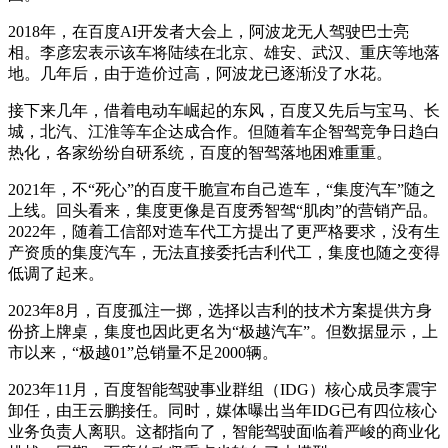
2018年，在百度AI开发者大会上，阿波龙无人驾驶巴士亮
相。李彦宏表示该车将陆续在北京、雄安、武汉、重庆等地落
地。几年后，由于造价过高，阿波龙已逐渐没了水花。
接下来几年，借着电动车崛起的东风，百度又先后与宝马、长
城，北汽、江淮等车企达成合作。但随着车企智驾竞争日趋白
热化，各家纷纷自研系统，百度的智驾落地困难重重。
2021年，不“死心”的百度干脆宣布自己造车，“集度汽车”随之
上线。回头看来，集度更像是百度秀智驾“肌肉”的营销产品。
2022年，随着工信部对造车代工方提出了更严格要求，没有生
产资质的集度汽车，无法直接委托吉利代工，集度也随之变得
低调了起来。
2023年8月，百度孤注一掷，选择以吉利的技术方案提供方身
份挤上牌桌，集度也因此更名为“极越汽车”。但数据显示，上
市以来，“极越01”总销量不足2000辆。
2023年11月，百度智能驾驶事业群组（IDG）核心成员李震宇
卸任，由王云鹏接任。同时，媒体曝出当年IDG已有四位核心
业务负责人离职。这都指向了，智能驾驶面临着严峻的商业化