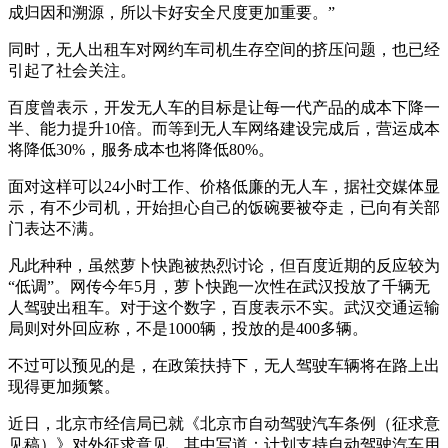
成归因和溯源，所以卡好安全尺度更加重要。”
同时，无人出租车对网约车司机生存空间的挤压问题，也已经
引起了社会关注。
百度曾表示，开发无人车的目标是让每一代产品的成本下降一
半、能力提升10倍。而等到无人车网络建设完成后，营运成本
将降低30%，服务成本也将降低80%。
面对这样可以24小时工作、价格低廉的无人车，据社交媒体显
示，有不少司机，开始担心自己的饭碗要被夺走，已向有关部
门表达不满。
凡此种种，虽然萝卜快跑被热烈讨论，但百度近期的反应较为
“低调”。网传今年5月，萝卜快跑一次性在武汉投放了千辆无
人驾驶出租车。对于这个数字，百度表示不实。武汉交通运输
局则对外回应称，不是1000辆，投放的是400多辆。
不过可以预见的是，在政策扶持下，无人驾驶车辆将在路上出
现得更加频繁。
近日，北京市经信局已就《北京市自动驾驶汽车条例（征求意
见稿）》对外征求意见，其中写道：计划支持自动驾驶汽车用