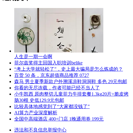
人生是一期一会啊
菲尔兹奖得主回国入职培训belike
“考上大学就轻松了”，史上最大骗局是怎么炼成的？
百货 50 条，京东超值商品推荐 0727
森马 男士夏季新款户外溯溪凉鞋洞洞鞋 多色 29元包邮
你看的无尽连载，作者可能已经不当人了
小牛凯西 原肉整切儿童菲力牛排套餐1.3kg20片+脆皮烤
肠30根 史低129.9元包邮
比较具体地感觉到了“大家都没钱了”
AI算力产业深度解析
全国中高端酒店 400+门店 1晚通用券 199元
违法和不良信息举报中心