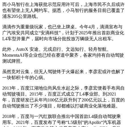
而小马智行在上海获批示范应用许可后，上海市民不久后或许
也有望坐上无人网约车。据悉，小马智行的服务目前已覆盖了
浦东205公里路线。
滴滴作为重量级玩家，也已坐上牌桌。今年4月，滴滴宣布与
广汽埃安共同成立“安滴科技”，计划于2025年推出首款商业化
L4车型并量产，届时向市场分批投放万辆级无人出租车。
此外，AutoX 安途、元戎启行、文远知行、轻舟智航、
MomentaAI等企业也已经在赛道中聚齐，各家均持有自动驾驶
测试牌照。
虽然竞对云集，但无人驾驶终于火爆起来，李彦宏或许也解了
一块郁积十年的心病。
2013年，百度江湖地位尚风生水起之际，李彦宏便着手布局自
动驾驶项目。2015年，百度正式成立了L4事业部。到2021
年，百度研发已从年均100亿元跃升到了200亿元以上，百度的
自动驾驶推出了不少项目，却都难以打破商业化落地难题。
2018年，百度与一汽红旗联合推出中国首款L4级自动驾驶乘
用车。2021年，百度发布了号称“L5级别”的Apollo“汽车机器