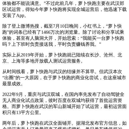
体验都不能说满意。”不过此前几年，萝卜快跑主要在武汉郊
区试运营，得知今年萝卜快跑将实现全城运营后，他迅速下载
安装了App。
除了登上微博热搜，截至7月10日晚间，小红书上，“萝卜快
跑”的词条已经有了1466万次的浏览量。除了讨论和分享试乘
体验，甚至有人脑洞大开，开始思索：“我能买一台萝卜快跑
吗？上下班时负责接送我，平时负责赚钱养我。”
实际上从2019年开始，萝卜快跑就已陆续在长沙、沧州、北
京、上海等多地开放载人测试运营服务。
从时间线看，萝卜快跑与武汉的结缘并不算早。但武汉本次
“出圈”的一大原因，在于萝卜快跑的商业化尝试，在这座城市
最显成效。
2022年9月，重庆与武汉双城，在国内率先发布了自动驾驶全
无人商业化试点政策，彼时百度在双城均获得了首批运营资
格。而萝卜快跑在武汉的军山新城开始了试运营，最初运营面
积只有13平方公里。
两年后，萝卜快跑在武汉全面铺开。据湖北发布官方信息，如