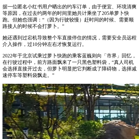
据一位匿名小红书用户晒出的约车订单，由于便宜、环境清爽
等原因，在过去约两年的时间里她共计乘坐了205单萝卜快
跑。但她也强调：“（因为行驶较慢）赶时间的时候、需要顺
路接人的时候不会打萝卜。”
她还遇到过宕机导致整个车直接停住的情况，需要安全员远程
介入操作，过10分钟左右才恢复运行。
2022年于北京试乘过萝卜快跑的乘客蓝巍则向「市界」回忆，
在行驶过程中，前方路面飘来了一只黑色塑料袋，“真人司机
会选择直接开过去，但萝卜明显把它判断成了障碍物，选择减
速停车等塑料袋飘走。”