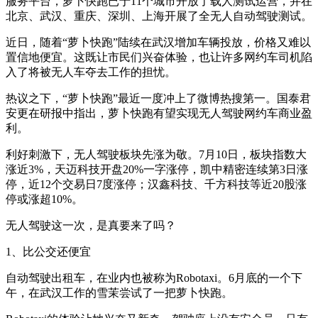
服务平台，萝卜快跑已于11个城市开放了载人测试运营，并在
北京、武汉、重庆、深圳、上海开展了全无人自动驾驶测试。
近日，随着“萝卜快跑”陆续在武汉增加车辆投放，价格又难以
置信地便宜。这既让市民们兴奋体验，也让许多网约车司机陷
入了将被无人车夺去工作的担忧。
热议之下，“萝卜快跑”最近一度冲上了微博热搜第一。国泰君
安更在研报中指出，萝卜快跑有望实现无人驾驶网约车商业盈
利。
利好刺激下，无人驾驶板块先涨为敬。7月10日，板块指数大
涨近3%，天迈科技开盘20%一字涨停，凯中精密连续第3日涨
停，近12个交易日7度涨停；汉鑫科技、千方科技等近20股涨
停或涨超10%。
无人驾驶这一次，是真要来了吗？
1、比公交还便宜
自动驾驶出租车，在业内也被称为Robotaxi。6月底的一个下
午，在武汉工作的雪茉尝试了一把萝卜快跑。