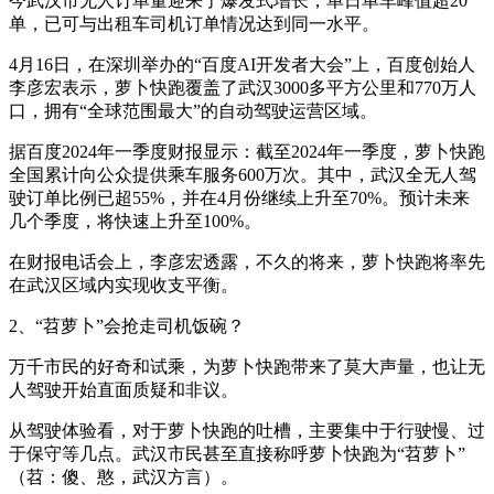
今武汉市无人订单量迎来了爆发式增长，单日单车峰值超20
单，已可与出租车司机订单情况达到同一水平。
4月16日，在深圳举办的“百度AI开发者大会”上，百度创始人
李彦宏表示，萝卜快跑覆盖了武汉3000多平方公里和770万人
口，拥有“全球范围最大”的自动驾驶运营区域。
据百度2024年一季度财报显示：截至2024年一季度，萝卜快跑
全国累计向公众提供乘车服务600万次。其中，武汉全无人驾
驶订单比例已超55%，并在4月份继续上升至70%。预计未来
几个季度，将快速上升至100%。
在财报电话会上，李彦宏透露，不久的将来，萝卜快跑将率先
在武汉区域内实现收支平衡。
2、“苕萝卜”会抢走司机饭碗？
万千市民的好奇和试乘，为萝卜快跑带来了莫大声量，也让无
人驾驶开始直面质疑和非议。
从驾驶体验看，对于萝卜快跑的吐槽，主要集中于行驶慢、过
于保守等几点。武汉市民甚至直接称呼萝卜快跑为“苕萝卜”
（苕：傻、憨，武汉方言）。