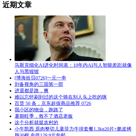
近期文章
马斯克细化AI进化时间表：10年内AI与人智能差距就像
人与黑猩猩
[博海拾贝0726]一元一串
刘备视角的三国第一部
进退都是路，爽
难以忘怀刷到过的这个骑在别人头上吃的咪
百货 50 条，京东超值商品推荐 0726
我小区的物业，跑路了
暑期旺季，救不了酒店老板
这个分析就挺农村的
小牛凯西 原肉整切儿童菲力牛排套餐1.3kg20片+脆皮烤
肠30根 史低129.9元包邮