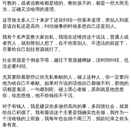
可教的，或者说教啥都是错的。教给孩子的，都是一些大而无
当，正确又没啥用的道理。
这导致太多人三十来岁了还在纠结一些基本道理，类似人到底
是该自私还是高尚，纠结做事的时候多想自己还是别人。
我有个名声是教大家自私，我现在还维持这个说法，普通人或
者穷人，就别替别人想了，在不伤害别人、不违法的前提下，
尽量给自己划拉资源就行了。
社会资源是个倒金字塔，越往下资源越稀缺，没时间纠结，也
没必要纠结。
尤其要防着那些让你无私奉献的人，碰上这种人，你一定要问
他为啥自己不奉献。如果对方说的话他自己都做不到，那他的
话都是鬼话，一句都别听。碰上黑心老板，原则就是他忽悠
你，你忽悠他，他不给钱你不干活。
对于有钱人，我是建议你多做些高尚的事，多回馈社会，就算
给自己积德了。我有脸说这个主要是我确实也在做，我作为一
个没啥钱的上班族，我每年也会捐个两三万，捐款纪录之前头
条有发。