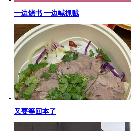
一边烧书 一边喊抓贼
又要等回本了