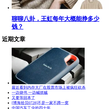
聊聊八卦，王虹每年大概能挣多少
钱？
近期文章
最近看到内存大厂在股票市场上被疯狂砍杀
一边烧书 一边喊抓贼
又要等回本了
[博海拾贝0728]不是一家不蹲一窝
中国汽车工业的四十年