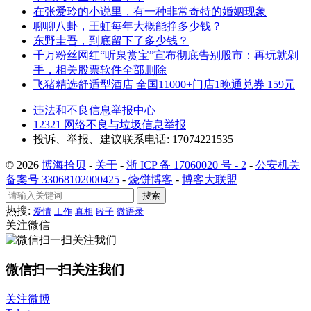
在张爱玲的小说里，有一种非常奇特的婚姻现象
聊聊八卦，王虹每年大概能挣多少钱？
东野圭吾，到底留下了多少钱？
千万粉丝网红“听泉赏宝”宣布彻底告别股市：再玩就剁
手，相关股票软件全部删除
飞猪精选舒适型酒店 全国11000+门店1晚通兑券 159元
违法和不良信息举报中心
12321 网络不良与垃圾信息举报
投诉、举报、建议联系电话: 17074221535
© 2026
博海拾贝
-
关于
-
浙 ICP 备 17060020 号 - 2
-
公安机关
备案号 33068102000425
-
烧饼博客
-
博客大联盟
搜索
热搜:
爱情
工作
真相
段子
微语录
关注微信
微信扫一扫关注我们
关注微博