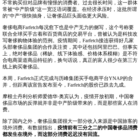
不常购买但对品牌有憧憬的消费者。过去很长时间，这一群体
常被“中产阶级”这一宽泛语词覆盖。在经济承压时，这批所谓
的“中产”很快抽身，让奢侈品巨头面临更大风险。
奢侈电商Farfetch每况愈下也是中产无力的侧写，这个号称要
联合全球买手古着和百货商店的交易平台，曾被认为是科技改
写奢侈购物体验的范例。疫情期间，Farfetch接连获得好几家
头部奢侈品集团的合作及注资，其中还包括阿里巴巴。但事实
上，绝对奢侈品（稀缺、线下体验感、价格体系模糊）是不符
合电商渠道商品特征的，换句话说，真正的富人很少在第三方
线上购买奢侈品。
本周，Farfetch正式完成与历峰集团买手电商平台YNAP的合
并，但距离该宣告发布至今，Farfetch的股价已跌去九成。
摩根士丹利分析师爱德华·奥宾认为，疫情开放初期，中国奢
侈品市场的反弹就并非是中产阶级带来的，而是那些富人在消
费。
除了国内之外，奢侈品集团很大一部分收入来源是中国旅客的
境外消费。有数据指出，
疫情前有三分之二的中国奢侈品消费
都发生在境外，而这部分消费迟迟没有回流。