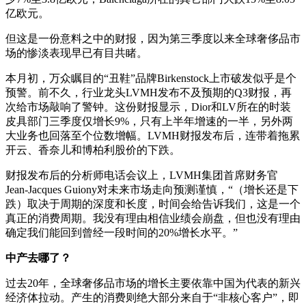
亿欧元。
但这是一份意料之中的财报，因为第三季度以来全球奢侈品市
场的惨淡表现早已有目共睹。
本月初，万众瞩目的“丑鞋”品牌Birkenstock上市破发似乎是个
预警。前不久，行业龙头LVMH发布不及预期的Q3财报，再
次给市场敲响了警钟。这份财报显示，Dior和LV所在的时装
皮具部门三季度仅增长9%，只有上半年增速的一半，另外两
大业务也回落至个位数增幅。LVMH财报发布后，连带着拖累
开云、香奈儿和博柏利股价的下跌。
财报发布后的分析师电话会议上，LVMH集团首席财务官
Jean-Jacques Guiony对未来市场走向预测谨慎，“（增长还是下
跌）取决于周期的深度和长度，时间会给告诉我们，这是一个
真正的消费周期。我没有理由相信业绩会崩盘，但也没有理由
确定我们能回到曾经一段时间的20%增长水平。”
中产去哪了？
过去20年，全球奢侈品市场的增长主要依靠中国为代表的新兴
经济体拉动。产生的消费则绝大部分来自于“非核心客户”，即