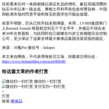
目前看来任何一条路都难以保证长远的增长。象征高端消费的
钻石今年以来一路走低，摩根士丹利早前也发布警告称，中国
和欧洲市场对昂贵手袋和珠宝的需求也可能会放缓。
前景不明朗，巨头已经开始未雨绸缪。本周，LVMH集团掌门
人Bernard Arnault 将股权交到五个子女手中，并规定不得在未
来30年出售股权，与此同时自己能够在95岁之前都能完全控制
公司，至少保证了这家全球最大奢侈品集团决策层面的稳定。
来源：36氪Pro 微信号：krkrpro
本文来自网络，不代表博海拾贝立场，转载请注明出处：
https://www.bohaishibei.com/post/86648/
给这篇文章的作者打赏
微信扫一扫打赏
支付宝扫一扫打赏
×
打赏
标签:
奢侈品