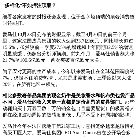
“多样化”不如押注顶奢？
细看各家发布的财报还会发现，位于金字塔顶端的顶奢消费暂
时还能打。
爱马仕10月23日公布的财报显示，截至9月30日的前三个月
里，这家法国皮具集团的收入达到33.7亿欧元，同比增长超过
15.6%，虽然较前一季度27.5%的增速和上年同期32.5%的增速
明显放缓，仍超出分析师预期。前九个月，爱马仕销售额大涨
21.7%至100.6亿欧元，首次突破百亿欧元大关。
为了应对更高的生产成本，今年以来爱马仕在全球范围调价约
7%，仍挡不住消费热情，尤其是北美市场，三季度以来大涨
20%，在所有地区中领先。
相比多数奢侈品集团的现金奶牛是美妆香水和帆布类包袋产品
不同，爱马仕的收入来源一直都是定价高昂的皮具部门。
那些
动辄购买十万甚至数十万的铂金包（且需要配货）的极富裕人
群在经济波动周期的敏感度更低，几乎不受下行周期的影响。
爱马仕今年在法国落地了第21家工坊，意指笼络越来越珍惜的
高级工匠人才。爱马仕集团CEO Axel Dumas曾在公开场合多