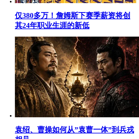
仅380多万！詹姆斯下赛季薪资将创
其24年职业生涯的新低
袁绍、曹操如何从”袁曹一体”到兵戎