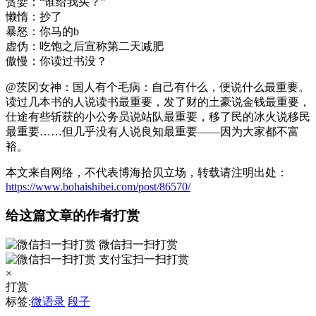
贪婪：“谁给我买？”
懒惰：抄了
暴怒：你马的b
虚伪：吃饱之后宣称第二天减肥
傲慢：你读过书没？ ​​​
@茨冈女神：国人有个毛病：自己有什么，便说什么最重要。
读过几本书的人说读书最重要，发了财的土豪说金钱最重要，
仕途有些斩获的小公务员说站队最重要，移了民的冰火说移民
最重要……但几乎没有人说良知最重要——因为大家都不富
裕。 ​ ​​​
本文来自网络，不代表博海拾贝立场，转载请注明出处：
https://www.bohaishibei.com/post/86570/
给这篇文章的作者打赏
微信扫一扫打赏
支付宝扫一扫打赏
×
打赏
标签:
微语录
段子