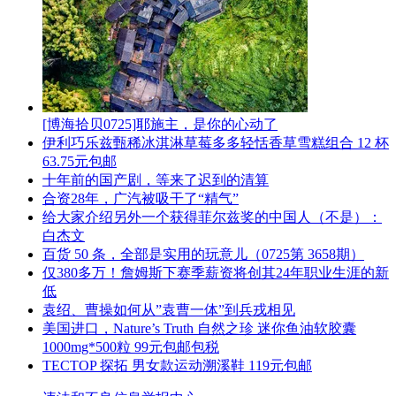
[博海拾贝0725]耶施主，是你的心动了
伊利巧乐兹甄稀冰淇淋草莓多多轻恬香草雪糕组合 12 杯
63.75元包邮
十年前的国产剧，等来了迟到的清算
合资28年，广汽被吸干了“精气”
给大家介绍另外一个获得菲尔兹奖的中国人（不是）：
白杰文
百货 50 条，全部是实用的玩意儿（0725第 3658期）
仅380多万！詹姆斯下赛季薪资将创其24年职业生涯的新
低
袁绍、曹操如何从”袁曹一体”到兵戎相见
美国进口，Nature’s Truth 自然之珍 迷你鱼油软胶囊
1000mg*500粒 99元包邮包税
TECTOP 探拓 男女款运动溯溪鞋 119元包邮