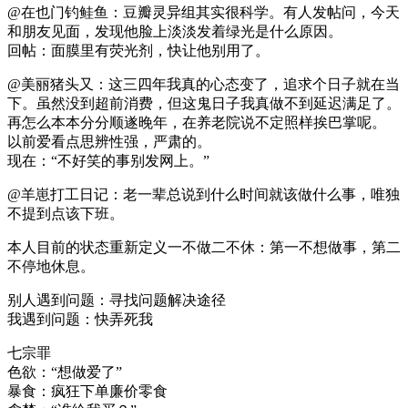
@在也门钓鲑鱼：豆瓣灵异组其实很科学。有人发帖问，今天
和朋友见面，发现他脸上淡淡发着绿光是什么原因。
回帖：面膜里有荧光剂，快让他别用了。 ​​​
@美丽猪头又：这三四年我真的心态变了，追求个日子就在当
下。虽然没到超前消费，但这鬼日子我真做不到延迟满足了。
再怎么本本分分顺遂晚年，在养老院说不定照样挨巴掌呢。
以前爱看点思辨性强，严肃的。
现在：“不好笑的事别发网上。” ​​​
@羊崽打工日记：老一辈总说到什么时间就该做什么事，唯独
不提到点该下班。 ​​​
本人目前的状态重新定义一不做二不休：第一不想做事，第二
不停地休息。 ​​​
别人遇到问题：寻找问题解决途径
我遇到问题：快弄死我 ​​​
七宗罪
色欲：“想做爱了”
暴食：疯狂下单廉价零食