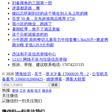
刘备视角的三国第一部
进退都是路，爽
难以忘怀刷到过的这个骑在别人头上吃的咪
百货 50 条，京东超值商品推荐 0726
我小区的物业，跑路了
暑期旺季，救不了酒店老板
这个分析就挺农村的
小牛凯西 原肉整切儿童菲力牛排套餐1.3kg20片+脆皮烤
肠30根 史低129.9元包邮
违法和不良信息举报中心
12321 网络不良与垃圾信息举报
投诉、举报、建议联系电话: 17074221535
© 2026
博海拾贝
-
关于
-
浙 ICP 备 17060020 号 - 2
-
公安机关
备案号 33068102000425
-
烧饼博客
-
博客大联盟
搜索
热搜:
爱情
工作
真相
段子
微语录
关注微信
微信扫一扫关注我们