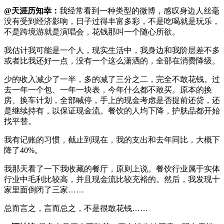
@天涯历知幸：
我经常看到一种类型的微博，感叹身边人丝毫
没有受到经济影响，日子过得丰富多彩，不是吃喝就是玩乐，
不是跨境游就是演唱会，花钱那叫一个随心所欲。
我估计我可能是一个人，现实生活中，我身边和我阶层差不多
或者比我还好一点，没有一个这么潇洒的，全部在消费降级。
少的收入减少了一半，多的减了三分之二，完全不敢花钱。过
去一年一个包、一年一块表，今年什么都不敢买。原本的换
房、换车计划，全部喊停，手上的现金考虑是否提前还贷，还
是继续持有，以保证现金流。餐饮的人均下降，护肤品都开始
找平替。
我有记账的习惯，截止到现在，我的支出和去年同比，大概下
降了40%。
我那天看了一下我收藏的餐厅，原则上说。餐饮行业属于实体
行业中毛利比较高，并且现金流比较充裕的。然后，我发现十
家里面倒闭了三家……
总而言之，言而总之，不是很敢花钱……