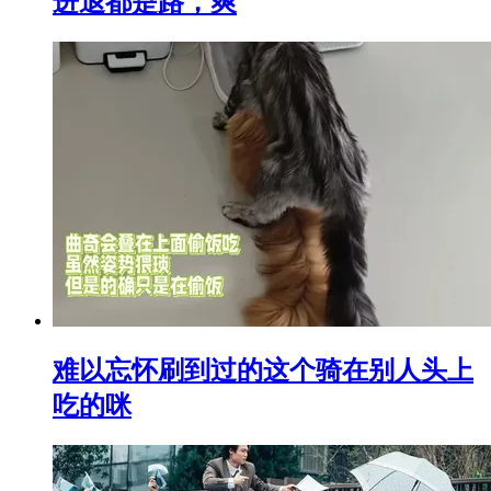
进退都是路，爽
难以忘怀刷到过的这个骑在别人头上
吃的咪