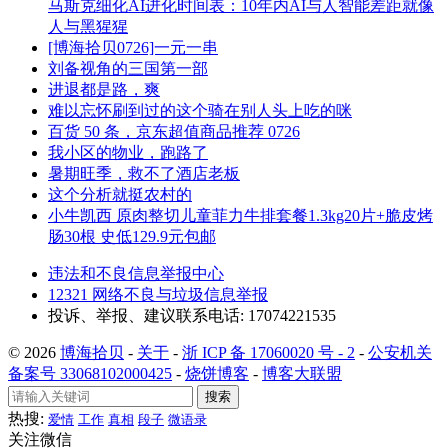
马斯克细化AI进化时间表：10年内AI与人智能差距就像
人与黑猩猩
[博海拾贝0726]一元一串
刘备视角的三国第一部
进退都是路，爽
难以忘怀刷到过的这个骑在别人头上吃的咪
百货 50 条，京东超值商品推荐 0726
我小区的物业，跑路了
暑期旺季，救不了酒店老板
这个分析就挺农村的
小牛凯西 原肉整切儿童菲力牛排套餐1.3kg20片+脆皮烤
肠30根 史低129.9元包邮
违法和不良信息举报中心
12321 网络不良与垃圾信息举报
投诉、举报、建议联系电话: 17074221535
© 2026
博海拾贝
-
关于
-
浙 ICP 备 17060020 号 - 2
-
公安机关
备案号 33068102000425
-
烧饼博客
-
博客大联盟
搜索
热搜:
爱情
工作
真相
段子
微语录
关注微信