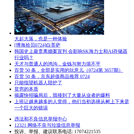
大起大落，也是一种体验
[博海拾贝0724]白菩萨
韩国史上最贵离婚案宣判 会影响SK海力士和AI存储器
行业吗？
天才与普通人的鸿沟，金钱与努力填不平
百货 50 条，全部是实用的玩意儿（0724第 3657期）
百货 50 条，京东超值商品推荐 0724
只能指望机器人陪护了
贫穷的本质
揭露快招骗局后，我接到了大量从业者的爆料
上班让越来越多的人觉得，他们当初选择从树上下来是
一个巨大的错误
违法和不良信息举报中心
12321 网络不良与垃圾信息举报
投诉、举报、建议联系电话: 17074221535