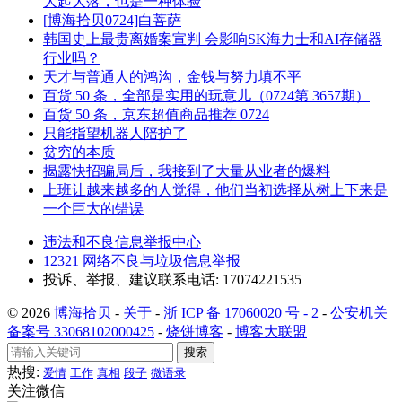
大起大落，也是一种体验
[博海拾贝0724]白菩萨
韩国史上最贵离婚案宣判 会影响SK海力士和AI存储器
行业吗？
天才与普通人的鸿沟，金钱与努力填不平
百货 50 条，全部是实用的玩意儿（0724第 3657期）
百货 50 条，京东超值商品推荐 0724
只能指望机器人陪护了
贫穷的本质
揭露快招骗局后，我接到了大量从业者的爆料
上班让越来越多的人觉得，他们当初选择从树上下来是
一个巨大的错误
违法和不良信息举报中心
12321 网络不良与垃圾信息举报
投诉、举报、建议联系电话: 17074221535
© 2026
博海拾贝
-
关于
-
浙 ICP 备 17060020 号 - 2
-
公安机关
备案号 33068102000425
-
烧饼博客
-
博客大联盟
搜索
热搜:
爱情
工作
真相
段子
微语录
关注微信