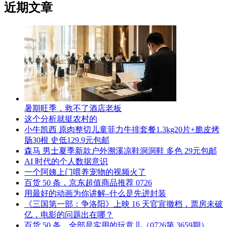
近期文章
暑期旺季，救不了酒店老板
这个分析就挺农村的
小牛凯西 原肉整切儿童菲力牛排套餐1.3kg20片+脆皮烤
肠30根 史低129.9元包邮
森马 男士夏季新款户外溯溪凉鞋洞洞鞋 多色 29元包邮
AI 时代的个人数据意识
一个阿姨上门喂养宠物的视频火了
百货 50 条，京东超值商品推荐 0726
用最好的动画为你讲解–什么是先进封装
《三国第一部：争洛阳》上映 16 天官宣撤档，票房未破
亿，电影的问题出在哪？
百货 50 条，全部是实用的玩意儿（0726第 3659期）