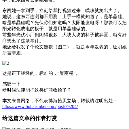
东西她一拿到手，立刻给我打视频过来，噗嗤就笑出声了。
她说，这东西连测都不用测，上手一模就知道了，是单晶硅。
啥是单晶硅呢？光伏你们知道吗？太阳能发电呀！那块可以把
阳光转化成电的板子，就是用单晶硅做的。
前些年光伏小厂倒闭得很多，大块大块的料子被弃置，就有奸
商想出了这条毒计。
她还给我发了个论文链接（图二），就是今年发表的，证明她
所言非虚。
这是正正经经的，标准的，“智商税”。
感叹一下：
啥时候法律能把这类奸商收拾了？
本文来自网络，不代表博海拾贝立场，转载请注明出处：
https://www.bohaishibei.com/post/79204/
给这篇文章的作者打赏