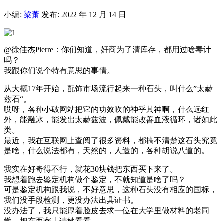
小编:
梁萧
发布: 2022 年 12 月 14 日
@徐佳杰Pierre：你们知道，奸商为了清库存，都用过啥毒计
吗？
我跟你们说个特有意思的事情。
从大概17年开始，配饰市场流行起来一种石头，叫什么”太赫
兹石“。
哎呀，各种小破网站把它的功效吹的神乎其神啊，什么远红
外，能融冰，能发出太赫兹波，佩戴能改善血液循环，诸如此
类。
最近，我在互联网上查阅了很多资料，都搞不清楚这石头究竟
是啥，什么说法都有，天然的，人造的，各种胡说八道的。
我实在好奇得不行，就花30块钱把东西买下来了。
我想着跑去鉴定机构做个鉴定，不就知道是啥了吗？
可是鉴定机构跟我说，不好意思，这种石头没有相应的国标，
我们没手段检测，更没办法出具证书。
没办法了，我只能厚着脸皮去求一位在大学里做材料的老同
学，把东西寄去请她看看。