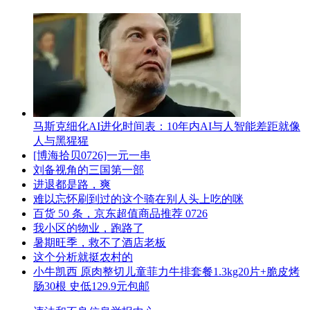
马斯克细化AI进化时间表：10年内AI与人智能差距就像
人与黑猩猩
[博海拾贝0726]一元一串
刘备视角的三国第一部
进退都是路，爽
难以忘怀刷到过的这个骑在别人头上吃的咪
百货 50 条，京东超值商品推荐 0726
我小区的物业，跑路了
暑期旺季，救不了酒店老板
这个分析就挺农村的
小牛凯西 原肉整切儿童菲力牛排套餐1.3kg20片+脆皮烤
肠30根 史低129.9元包邮