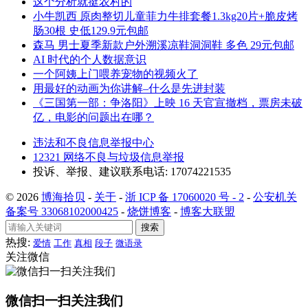
这个分析就挺农村的
小牛凯西 原肉整切儿童菲力牛排套餐1.3kg20片+脆皮烤
肠30根 史低129.9元包邮
森马 男士夏季新款户外溯溪凉鞋洞洞鞋 多色 29元包邮
AI 时代的个人数据意识
一个阿姨上门喂养宠物的视频火了
用最好的动画为你讲解–什么是先进封装
《三国第一部：争洛阳》上映 16 天官宣撤档，票房未破
亿，电影的问题出在哪？
违法和不良信息举报中心
12321 网络不良与垃圾信息举报
投诉、举报、建议联系电话: 17074221535
© 2026
博海拾贝
-
关于
-
浙 ICP 备 17060020 号 - 2
-
公安机关
备案号 33068102000425
-
烧饼博客
-
博客大联盟
搜索
热搜:
爱情
工作
真相
段子
微语录
关注微信
微信扫一扫关注我们