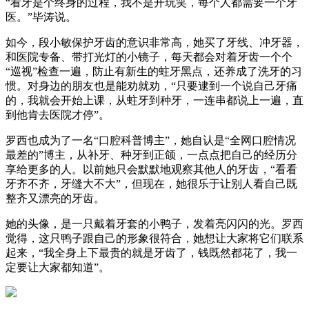
“看牙是个终身的过程，我不是开玩笑，每个人都需要一个牙
医。”毕涛说。
如今，段小敏保护牙齿的意识非常高，她买了牙线、冲牙器，
和医院专备、带打光灯的小镜子，每天都会对着牙齿一个个
“巡视”检查一遍，防止有新生的蛀牙黑点，还养成了洗牙的习
惯。对身边的朋友也是能劝就劝，“只要逮到一个说自己牙痛
的，我就会开始上课，从蛀牙到种牙，一连串都说上一遍，直
到他肯去医院才停”。
罗西也成为了一名“口腔科普博主”，她自认是“全网口腔情况
最差的”博主，从补牙、种牙到正颌，一点点把自己的经历分
享给更多的人。以前她只会默默地观察其他人的牙齿，“看看
牙齐不齐，牙缝大不大”，但现在，她很乐于让别人看自己既
整齐又漂亮的牙齿。
她的头像，是一只戴着牙套的小鸭子，发着亮闪闪的光。罗西
觉得，这只鸭子跟自己的形象很符合，她想让大家将它们联系
起来，“我全身上下最贵的就是牙齿了，钱既然都花了，我一
定要让大家都知道”。