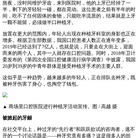
熬夜，没时间维护牙齿，来到医院时，他的上牙已经掉了一
半，剩下的牙轻轻一碰，都在晃动。这位患者之前有半年的时
间，吃不了任何固体的食物，只能吃半流质的，结果就是上牙
一颗不能留，必须做半口种植牙。
放置在更大的范围内，年轻人出现在种植牙科室的身影也正在
增多。根据卫生部数据，我国口腔患者人数正在逐年变多，
2019年已经达到了7亿人，也就是说，只要走在大街上，迎面
而来的两个人，其中一人就存在口腔问题。同时，2018年卫计
委发布的《第四次全国口腔健康流行病学调查》中披露，我国
20岁到39岁的中青年群体是接受种植牙手术的主要人群。
这似乎是一种趋势，越来越多的年轻人，正在排队去种牙，既
被种牙伤害了身心，也掏空了钱包。
▲ 商场里口腔医院进行种植牙活动宣传。图 / 高越 摄
被掀起的牙龈
在社交平台上，种过牙的“先行者”和跃跃欲试的咨询者，逃不
开的一个讨论话题是——种牙究竟有多痛？这是很多人的担