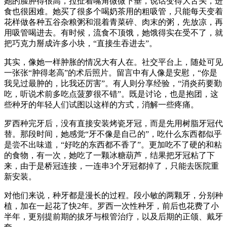
她的脸肿得很高，拉扯着嘴角微微下垂，说话变得大舌头，进
食也很困难。她买了很多个喝奶茶用的粗吸管，只能每天变着
花样做各种五谷杂粮粥和混着青菜碎、肉末的粥，先放凉，再
用吸管喝进去。有时候，流食不顶饿，她饿得实在受不了，就
把巧克力掰成许多小块，“直接生吞进去”。
其实，像她一样肿胀的情况大有人在。社交平台上，随处可见
一张张“肿得老高”的术后照片。留言中有人像是安慰，“你是
我见过最肿的，比我还厉害”。有人则分享经验，“消炎药要勤
吃，听说术前多吃点菠萝很不错”。既是讨论，也是抱团，这
些种牙的年轻人们试图以这样的方式，消解一些疼痛。
罗西种完牙后，没有直接安装烤瓷牙冠，而是先用树脂牙冠代
替。那段时间，她感觉“牙不像是自己的”，吃什么东西都似乎
是尝不出味道，“好吃的东西都不香了”。更加吃不了硬的和粘
的食物，有一次，她吃了一颗冰糖葫芦，结果把牙冠粘了下
来，由于是桥冠连接，一连串3个牙冠都掉了，只能去医院重
新安装。
对他们来说，种牙都是漫长的过程。段小敏的两颗牙，分别种
植，加在一起花了快2年。罗西一次性种牙，前后也花费了小
半年，更别提前期的拔牙与根管治疗，以及后期的正颌、戴牙