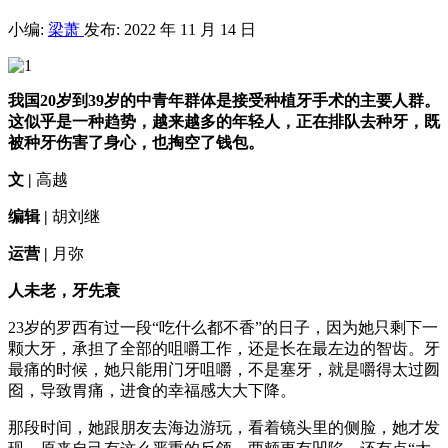
小编:
梁萧
发布: 2022 年 11 月 14 日
我国20岁到39岁的中青年群体是接受种植牙手术的主要人群。
这似乎是一种趋势，越来越多的年轻人，正在排队去种牙，既
被种牙伤害了身心，也掏空了钱包。
文 |
高越
编辑 |
胡刘继
运营 |
月弥
人未老，牙先衰
23岁的罗西有过一段“吃什么都不香”的日子，因为她只剩下一
颗大牙，承担了全部的咀嚼工作，还是长在最左边的智齿。牙
最痛的时候，她只能用门牙咀嚼，不是塞牙，就是嚼得太过囫
囵，导致胃痛，进食的幸福感大大下降。
那段时间，她跟朋友去海边游玩，看着镜头里的侧脸，她才发