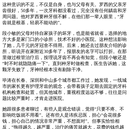
这种意识的不足，不仅是自身，也与父母有关。罗西的父亲牙
齿很好，50多年，一次牙科都没看过，完全没有任何龋齿和牙
周问题。他对罗西要种牙很不解，在他们那一辈人眼里，“牙
齿就是根基，轻易不能动的”。
段小敏的父母对待自家孩子的坏牙，也是能省就省，选择的地
方大多是家门口的小诊所，技术不好的小医院。这种想法影响
了她，几千元的牙冠舍不得用。后来，她还去过朋友介绍的诊
所，听说开在家附近30多年了，报朋友的名字可以打折。在那
里做过根管治疗后，按理说牙齿不再会有知觉，但段小敏还是
“时不时就隐隐痛一下”。直到种牙时做检查，医生告诉她，这
颗牙失败了，牙神经根本没有剔除干净。
毕涛在长春、深圳和中山多个城市都工作过，她发现，一线城
市的家长更有护理牙齿的观念，会带着孩子定期去固定的牙科
机构检查和处置，但其他城市，重视程度远远不够，往往是问
题比较严重时，才肯走进医院。
她跟很多患者聊过，有些人是观念错误，觉得“只要不疼、不
影响吃饭就不用看”。还有些人是讳疾忌医，担心“会花很多
钱，担心自己的情况非常严重，不想面对”。但事实恰恰相
反，“拖得越久，越严重，治疗的痛苦就越大，花费的钱也越