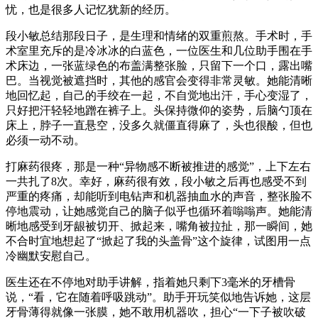
忧，也是很多人记忆犹新的经历。
段小敏总结那段日子，是生理和情绪的双重煎熬。手术时，手
术室里充斥的是冷冰冰的白蓝色，一位医生和几位助手围在手
术床边，一张蓝绿色的布盖满整张脸，只留下一个口，露出嘴
巴。当视觉被遮挡时，其他的感官会变得非常灵敏。她能清晰
地回忆起，自己的手绞在一起，不自觉地出汗，手心变湿了，
只好把汗轻轻地蹭在裤子上。头保持微仰的姿势，后脑勺顶在
床上，脖子一直悬空，没多久就僵直得麻了，头也很酸，但也
必须一动不动。
打麻药很疼，那是一种“异物感不断被推进的感觉”，上下左右
一共扎了8次。幸好，麻药很有效，段小敏之后再也感受不到
严重的疼痛，却能听到电钻声和机器抽血水的声音，整张脸不
停地震动，让她感觉自己的脑子似乎也循环着嗡嗡声。她能清
晰地感受到牙龈被切开、掀起来，嘴角被拉扯，那一瞬间，她
不合时宜地想起了“掀起了我的头盖骨”这个旋律，试图用一点
冷幽默安慰自己。
医生还在不停地对助手讲解，指着她只剩下3毫米的牙槽骨
说，“看，它在随着呼吸跳动”。助手开玩笑似地告诉她，这层
牙骨薄得就像一张膜，她不敢用机器吹，担心“一下子被吹破