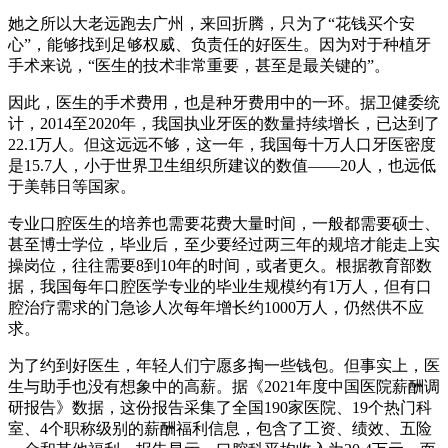
她之所以大老远跑去广州，来回折腾，只为了“花钱买个安
心”，能够找到足够权威、负责任的好医生。因为对于种植牙
手术来说，“医生的技术非常重要，甚至是最关键的”。
因此，医生的手术费用，也是种牙费用中的一环。据卫健委统
计，2014至2020年，我国执业牙医的数量持续增长，已达到了
22.1万人。但这远远不够，这一年，我国每十万人口牙医密度
是15.7人，小于世界卫生组织所建议的数值——20人，也远低
于美韩日等国家。
专业口腔医生的培养也需要花费大量时间，一般都需要硕士、
甚至博士学位，毕业后，至少要经过两三年的规培才能走上实
操岗位，往往需要8到10年的时间，或者更久。根据教育部数
据，我国每年口腔医学专业的毕业生规模约有1万人，但有口
腔治疗需求的门急诊人次每年增长约1000万人，仍然供不应
求。
为了约到好医生，年轻人们宁愿多掏一些钱包。但事实上，医
生与助手也没有想象中的高薪。据《2021年度中国医院薪酬调
研报告》数据，这份报告采集了全国190家医院、19个热门科
室、4个职称级别的薪酬福利信息，包含了工资、绩效、五险