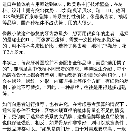
进口种植体的占用率达到90%，欧美系主打技术壁垒，在材
料、设计上拥有突出优势，比如瑞典诺贝尔、瑞士ITI、德国
ICX和美国百康等品牌；韩系主打性价比，像是奥齿泰、祯诺
等品牌。国产种植体不占优势，用的人很少。
像段小敏这种修复的牙齿数量少、想要用很多年的患者，选择
的是瑞士的ITI。而像罗西这样，需要一次性种植多颗牙齿
的，就不得不考虑性价比，选择了奥齿泰，她种了5颗牙，花
了3万多元。
事实上，每家牙科医院并不会配备全部品牌，而是“选用惯了
的”，能满足高中低档不同患者的需求。毕涛医生介绍，每个
品牌在设计上都会有差别，哪怕都是直径4毫米的种植体，也
会在螺丝、螺纹、外形、内部连接上等多个方面，有细微的差
别，彼此不可替换。“因此，一种品牌，往往是用得越多越熟
练。”
如何向患者进行推荐，也有讲究。在考虑患者预算的情况下，
通常骨条件不太好，容纳常规直径的植体骨量会不足的情况
下，更倾向于选择欧美系的大品牌，这些品牌即使直径较细，
也能保证强度。相反，如果骨条件非常好，则可以放宽条件，
一般品牌都可以。“如果是前门牙，由于对美观要求高，一般