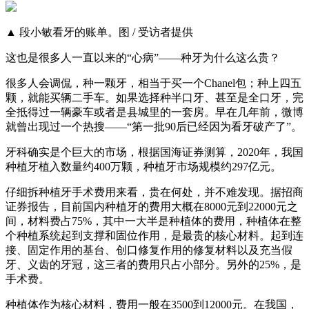
▲ 段小敏看牙的账单。图 / 受访者提供
这也是很多人一直以来的“心病”——种牙为什么这么贵？
很多人会调侃，种一颗牙，相当于买一个Chanel包；种上四五
颗，就能买辆二手车。如果选择种半口牙、甚至是全口牙，完
全抵得过一辆豪车或者是县城里的一套房。早在几年前，微博
就曾出现过一个热搜——“第一批90后已经因为看牙破产了”。
牙科确实是个巨大的市场，根据国海证券测算，2020年，我国
种植牙植入数量约400万颗，种植牙市场规模约297亿元。
仔细拆种植牙手术费用来看，贵在何处，并不难发现。据招商
证券报告，目前国内种植牙的费用大概在8000元到22000元之
间，材料费占75%，其中一大半是种植体的费用，种植体在整
个种植系统起到支撑和固位作用，是最贵的核心材料。起到连
接、固定作用的基台、创口修复作用的修复材料以及充当假
牙、义齿的牙冠，这三者的费用只占小部分。另外的25%，是
手术费。
种植体作为核心材料，费用一般在3500到12000元。在我国，