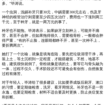
多。”毕涛说。
一个虫洞，浅龋补牙只要30元，中龋需要300元左右，伤及牙
神经的根管治疗则需要至少四五次治疗，费用也一下涨到两三
千元，至于种牙，就是一两万元的事了。
种牙也不能拖。毕涛表示，如果缺牙立刻种上，可能并不痛
苦，甚至不会肿，但如果拖得很久，需要植骨粉，一般都会肿
得严重，“有的不止脸，连眼睛都睁不开，甚至一次种不上，
要折腾两次”。
她打了一个比喻，就像是填海造陆，要先把垃圾清理干净，再
装上土，等土沉积到一定程度，才能搭建筑，不然，地基不
稳，建筑很快就倒了。骨粉就像是填的土，要等它与骨头融为
一体，过程不仅久，手术阶段还不可避免会有创伤，自然恢复
过程有痛苦。
对于年轻人，毕涛给了很多建议，比如要养成饭后刷牙、漱口
的习惯，要定期做检查，洗牙、看牙周情况。补牙也不是一劳
永逸，也要定期检查，材料不适合要及时更换，防止炎症复发
和折断。