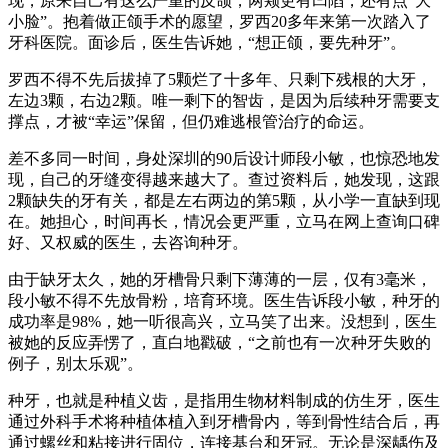
现，原来自己有这么严重的反颌，两颊更有凹陷，还有点“大
小脸”。抱着做正颌手术的愿望，罗西20多年来第一次踏入了
牙科医院。面诊后，医生告诉她，“想正颌，要先种牙”。
罗西不得不先后拔掉了5颗烂了十多年、只剩下残根的大牙，
左边3颗，右边2颗。唯一剩下的智齿，是因为后续种牙需要支
撑点，才被“幸运”保留，但仍难逃根管治疗的命运。
差不多同一时间，身处深圳的90后设计师段小敏，也惊恐地发
现，自己的牙缝变得越来越大了。查过资料后，她发现，这跟
2颗缺失的牙有关，都是左右两边的第5颗，从小学一直缺到现
在。她担心，时间再长，情况会更严重，立马在网上查询口碑
好、又权威的医生，去咨询种牙。
由于缺牙太久，她的牙槽骨只剩下薄薄的一层，仅有3毫米，
段小敏不得不先放骨粉，培育环境。医生告诉段小敏，种牙的
成功率是98%，她一听很高兴，立马笑了出来。没想到，医生
被她的反应弄愣了，直白地戳破，“之前也有一次种牙失败的
例子，别太乐观”。
种牙，也就是种植义齿，是指用生物材料制成的仿生牙，医生
通过外科手术将种植体植入到牙槽骨内，等到骨性结合后，再
通过螺丝和粘接进行固位，连接基台和牙冠。无论是深龋伤及