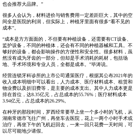
也会推荐大品牌。”
很多人会认为，材料进价与销售费用一定差距巨大，其中的空
间全是医院的利润，但实际上，种植牙里面有很多“看不见的
成本”。
“成本是方方面面的，不但要有种植设备，还需要有CT设备、
监护设备，不同的种植体，还会有不同的种植器械和工具。不
够好的设备，都会影响操作的方便性和安全性。很多材料，虽
然没有成为牙齿的一部分，但却是手术消耗的耗材，包括场
地、手术环境和专业人员，全都是成本。”毕涛说。
经营连锁牙科诊所的上市公司通策医疗，根据其公布2021年的
收入成本明细中可以看出，人力成本、医疗材料成本、租赁和
物业费以及折旧费等，是主要的成本支出。其中人力成本更是
排在首位，达8.35亿元，占总成本的55.76%；医疗材料成本
3.94亿元，占总成本的26.29%。
在种牙的那段时间，罗西经常要早上坐一个多小时的飞机，从
湖南常德市飞往广州，再坐车去医院，花上一两个小时手术或
治疗，再坐下午的飞机赶回去，一来一回只花费一天时间，可
以尽可能地少请假。