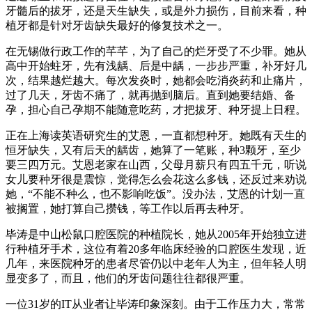
牙髓后的拔牙，还是天生缺失，或是外力损伤，目前来看，种
植牙都是针对牙齿缺失最好的修复技术之一。
在无锡做行政工作的芊芊，为了自己的烂牙受了不少罪。她从
高中开始蛀牙，先有浅龋、后是中龋，一步步严重，补牙好几
次，结果越烂越大。每次发炎时，她都会吃消炎药和止痛片，
过了几天，牙齿不痛了，就再抛到脑后。直到她要结婚、备
孕，担心自己孕期不能随意吃药，才把拔牙、种牙提上日程。
正在上海读英语研究生的艾恩，一直都想种牙。她既有天生的
恒牙缺失，又有后天的龋齿，她算了一笔账，种3颗牙，至少
要三四万元。艾恩老家在山西，父母月薪只有四五千元，听说
女儿要种牙很是震惊，觉得怎么会花这么多钱，还反过来劝说
她，“不能不种么，也不影响吃饭”。没办法，艾恩的计划一直
被搁置，她打算自己攒钱，等工作以后再去种牙。
毕涛是中山松鼠口腔医院的种植院长，她从2005年开始独立进
行种植牙手术，这位有着20多年临床经验的口腔医生发现，近
几年，来医院种牙的患者尽管仍以中老年人为主，但年轻人明
显变多了，而且，他们的牙齿问题往往都很严重。
一位31岁的IT从业者让毕涛印象深刻。由于工作压力大，常常