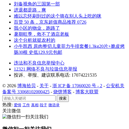
刘备视角的三国第一部
进退都是路，爽
难以忘怀刷到过的这个骑在别人头上吃的咪
百货 50 条，京东超值商品推荐 0726
我小区的物业，跑路了
暑期旺季，救不了酒店老板
这个分析就挺农村的
小牛凯西 原肉整切儿童菲力牛排套餐1.3kg20片+脆皮烤
肠30根 史低129.9元包邮
违法和不良信息举报中心
12321 网络不良与垃圾信息举报
投诉、举报、建议联系电话: 17074221535
© 2026
博海拾贝
-
关于
-
浙 ICP 备 17060020 号 - 2
-
公安机关
备案号 33068102000425
-
烧饼博客
-
博客大联盟
搜索
热搜:
爱情
工作
真相
段子
微语录
关注微信