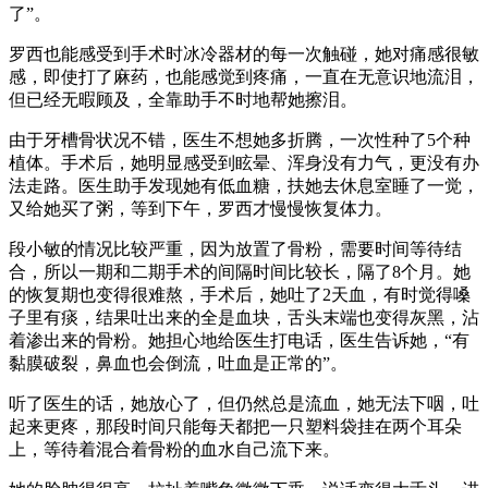
了”。
罗西也能感受到手术时冰冷器材的每一次触碰，她对痛感很敏
感，即使打了麻药，也能感觉到疼痛，一直在无意识地流泪，
但已经无暇顾及，全靠助手不时地帮她擦泪。
由于牙槽骨状况不错，医生不想她多折腾，一次性种了5个种
植体。手术后，她明显感受到眩晕、浑身没有力气，更没有办
法走路。医生助手发现她有低血糖，扶她去休息室睡了一觉，
又给她买了粥，等到下午，罗西才慢慢恢复体力。
段小敏的情况比较严重，因为放置了骨粉，需要时间等待结
合，所以一期和二期手术的间隔时间比较长，隔了8个月。她
的恢复期也变得很难熬，手术后，她吐了2天血，有时觉得嗓
子里有痰，结果吐出来的全是血块，舌头末端也变得灰黑，沾
着渗出来的骨粉。她担心地给医生打电话，医生告诉她，“有
黏膜破裂，鼻血也会倒流，吐血是正常的”。
听了医生的话，她放心了，但仍然总是流血，她无法下咽，吐
起来更疼，那段时间只能每天都把一只塑料袋挂在两个耳朵
上，等待着混合着骨粉的血水自己流下来。