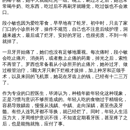
的椰子糖，她半天就能吃完一组。晚上，刷过牙之后，她也常
常喝牛奶、吃东西，吃过后不再刷牙就睡觉，吃过饭也不会漱
口。
段小敏也因为爱吃零食，早早地有了蛀牙。初中时，只去了家
门口的小诊所补牙，操作不规范，自己也不注意后续护理，洞
越来越大，最后成了烂牙。安好的牙冠，也很劣质，不到一年
就掉了。
一旦牙开始痛了，她们也没有足够地重视。每次痛时，段小敏
会吃止痛片、消炎药，或者敷上止痛的药膏，掉光之后，索性
不再管了。罗西也常备着从小诊所开的止痛片，她补过牙、做
过根管治疗，5颗大牙只剩下烂根才拔掉，加上种牙和正颌手
术，以及来回的飞机票，她花在牙齿上的钱，已经有十二三万
了。
作为专业的口腔医生，毕涛认为，种植年龄年轻化这种现象，
正是习惯与意识不够所造成的。年轻人吃的食物过于精细化，
容易导致龋齿，慢慢从浅龋、中龋、走向深龋，甚至伤及牙
髓。有些人连乳牙都不等换，就已经烂了。同时，年轻人生活
压力大，牙周维护意识不强，不知道定期看牙医，甚至疼了之
后，也是能拖就拖，应付了事。