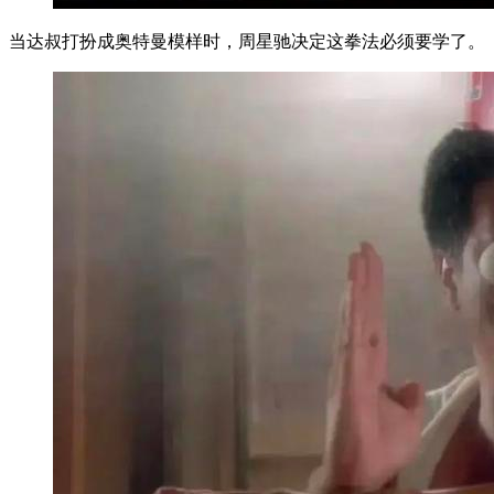
当达叔打扮成奥特曼模样时，周星驰决定这拳法必须要学了。