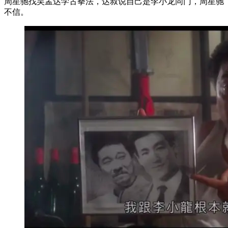
周星驰找吴孟达学古拳法，达叔说自己是李小龙同门，周星驰
不信。