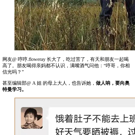
网友@ 哼哼.floweray 长大了，吃过苦了，有天和朋友一起喝
高了。朋友喝得亲妈都不认识，满嘴酒气问他：“哼哥，你相
信光吗？”
甚至编辑部@ A 姐 的母上大人，也告诉她，
做人呐，要向奥
特曼学习。