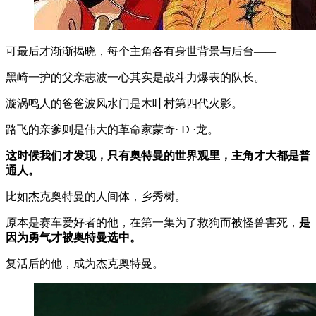
可最后才渐渐揭晓，每个主角各有身世背景与后台——
黑崎一护的父亲志波一心其实是战斗力爆表的队长。
漩涡鸣人的爸爸波风水门是木叶村第四代火影。
路飞的亲爹则是伟大的革命家蒙奇· D ·龙。
这时候我们才发现，只有奥特曼的世界观里，主角才大都是普
通人。
比如杰克奥特曼的人间体，乡秀树。
原本是赛车爱好者的他，在第一集为了救狗而被怪兽害死，
是
因为勇气才被奥特曼选中。
复活后的他，成为杰克奥特曼。