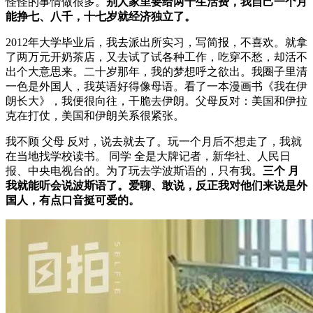
怪怪的事情做很多。
别人家里要给两千生活费，我自己一个月
能挣七、八千，十七岁就经济独立了。
2012年大学毕业后，我去派出所实习，写简报，不喜欢。就拿
了两万元开奶茶店，又去试了试各种工作，吃穿不愁，却活不
出个大意思来。二十岁那年，我的梦想呼之欲出。我圈子里清
一色是外国人，我英语好得像母语。看了一本漫画书《我在伊
朗长大》，我便很向往，干脆去伊朗。父母反对：美国和伊拉
克在打仗，美国和伊朗关系很紧张。
我不顾 父母 反对，说去就去了。玩一个月后不想走了，我就
在当地找学校读书。 同学 全是大牌记者，新华社、人民日
报、中央电视台的。为了玩去学波斯语的，只有我。
三个
月
我就能听会说波斯语了。爱聊、敢说，反正我对他们来说是外
国人，有点口音挺可爱的。