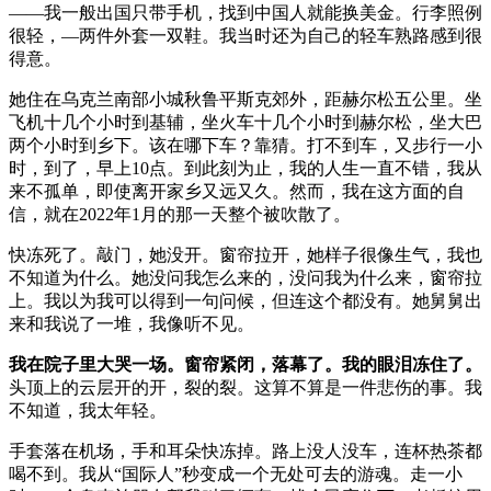
——我一般出国只带手机，找到中国人就能换美金。行李照例
很轻，—两件外套一双鞋。我当时还为自己的轻车熟路感到很
得意。
她住在乌克兰南部小城秋鲁平斯克郊外，距赫尔松五公里。坐
飞机十几个小时到基辅，坐火车十几个小时到赫尔松，坐大巴
两个小时到乡下。该在哪下车？靠猜。打不到车，又步行一小
时，到了，早上10点。到此刻为止，我的人生一直不错，我从
来不孤单，即使离开家乡又远又久。然而，我在这方面的自
信，就在2022年1月的那一天整个被吹散了。
快冻死了。敲门，她没开。窗帘拉开，她样子很像生气，我也
不知道为什么。她没问我怎么来的，没问我为什么来，窗帘拉
上。我以为我可以得到一句问候，但连这个都没有。她舅舅出
来和我说了一堆，我像听不见。
我在院子里大哭一场。窗帘紧闭，落幕了。我的眼泪冻住了。
头顶上的云层开的开，裂的裂。这算不算是一件悲伤的事。我
不知道，我太年轻。
手套落在机场，手和耳朵快冻掉。路上没人没车，连杯热茶都
喝不到。我从“国际人”秒变成一个无处可去的游魂。走一小