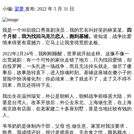
小编:
梁萧
发布: 2022 年 5 月 31 日
我是一个90后脱口秀喜剧演员，我的艺名叫好笑的林某某。
四
个月前，我为找回乌克兰恋人，跑到基辅。
谁知道，战争比爱
情来得更有震撼力，它马上让我变得荒腔走板。
2022年2月24号，我刚刚睡醒，世界就开始走样。这像不像一
出荒诞剧：有一个可怜的家伙走错了地方，只为找回爱情，却
自投罗网，一头扎进一场战争，而且无法掉头就走。做尽了傻
事后，故事急转直下，进入惊魂时刻。基辅这座城在傻小子的
冒险中扮演催化剂：你必须来，来了就走不了，走了又不得不
回来，而且还得待下去。
我出生在温州瑞安，外公是朝鲜人，朝鲜战争前移居大陆，外
婆是台湾人。改革开放后，外公去东北、上海做生意，在上海
南京路有店面，在老家建二十多座别墅，算是当地比较有钱的
人。
爷爷奶奶是体制内干部，父母 也 做生意。家里对我没要求，
散养。我成绩还好，很讨老师喜欢。无衣食之忧，顺风顺水，