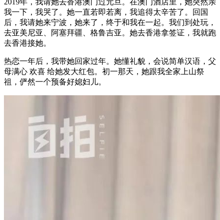
2019年，我请她去香港澳门过元旦。在澳门酒店里，她突然亲
我一下，我哭了。她一直若即若离，我追得太辛苦了。回国
后，我请她来宁波，她来了，终于和我在一起。我们到处玩，
去亚美尼亚、阿塞拜疆、格鲁吉亚。她去香港拿签证，我就跑
去香港接她。
热恋一年后，我带她回家过年。她懂礼貌，会说简单汉语，父
母满心 欢喜 给她发大红包。初一那天，她跟我全家上山祭
祖，俨然一个预备好媳妇儿。