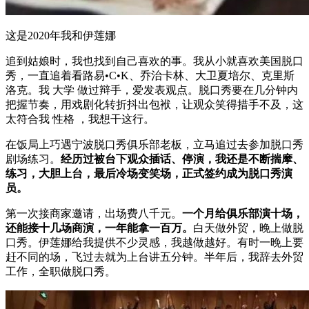
这是2020年我和伊莲娜
追到姑娘时，我也找到自己喜欢的事。我从小就喜欢美国脱口
秀，一直追着看路易•C•K、乔治卡林、大卫夏培尔、克里斯
洛克。我 大学 做过辩手，爱发表观点。脱口秀要在几分钟内
把握节奏，用戏剧化转折抖出包袱，让观众笑得措手不及，这
太符合我 性格 ，我想干这行。
在饭局上巧遇宁波脱口秀俱乐部老板，立马追过去参加脱口秀
剧场练习。
经历过被台下观众插话、停演，我还是不断揣摩、
练习，大胆上台，最后冷场变笑场，正式签约成为脱口秀演
员。
第一次接商家邀请，出场费八千元。
一个月给俱乐部演十场，
还能接十几场商演，一年能拿一百万。
白天做外贸，晚上做脱
口秀。伊莲娜给我提供不少灵感，我越做越好。有时一晚上要
赶不同的场，飞过去就为上台讲五分钟。半年后，我辞去外贸
工作，全职做脱口秀。