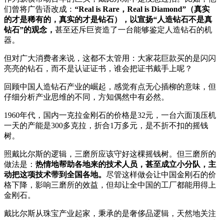
们曾将广告语改成：
“Real is Rare，Real is Diamond”（真实
的才是稀有的，真实的才是钻石），以宣扬“人造钻石不是真
钻石”的观念，
甚至还斥巨资造了一台能够鉴定人造钻石的机
器。
但对广大消费者来说，这都不太管用：大家花巨款买的是闪闪
亮亮的钻石，而不是认证证书，谁会把证书戴手上呢？
回顾中国人造钻石产业的崛起，感觉有点无心插柳的意味，但
仔细分析产业思维的不同，方知偶然中有必然。
1960年代，国内一克拉金刚石的价格是32元，一台六面顶压机
一天的产能是300多克拉，折合1万多元，是不折不扣的摇钱
树。
照戴比尔斯的逻辑，三磨所应该守好这棵摇钱树。但三磨所的
做法是：
热情地帮助各地来的技术人员，甚至成立小分队，主
动把这项技术带到全国各地。
尽管这样做会让中国金刚石的价
格下降，影响三磨所的效益，但却让全中国的工厂都能用得上
金刚石。
戴比尔斯从珠宝产业起家，秉承的是奢侈品逻辑，天然地关注