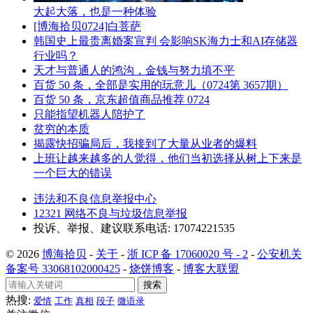
大起大落，也是一种体验
[博海拾贝0724]白菩萨
韩国史上最贵离婚案宣判 会影响SK海力士和AI存储器
行业吗？
天才与普通人的鸿沟，金钱与努力填不平
百货 50 条，全部是实用的玩意儿（0724第 3657期）
百货 50 条，京东超值商品推荐 0724
只能指望机器人陪护了
贫穷的本质
揭露快招骗局后，我接到了大量从业者的爆料
上班让越来越多的人觉得，他们当初选择从树上下来是
一个巨大的错误
违法和不良信息举报中心
12321 网络不良与垃圾信息举报
投诉、举报、建议联系电话: 17074221535
© 2026
博海拾贝
-
关于
-
浙 ICP 备 17060020 号 - 2
-
公安机关
备案号 33068102000425
-
烧饼博客
-
博客大联盟
搜索
热搜:
爱情
工作
真相
段子
微语录