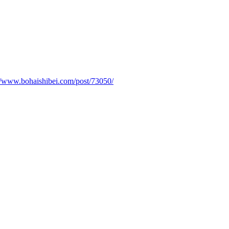
://www.bohaishibei.com/post/73050/