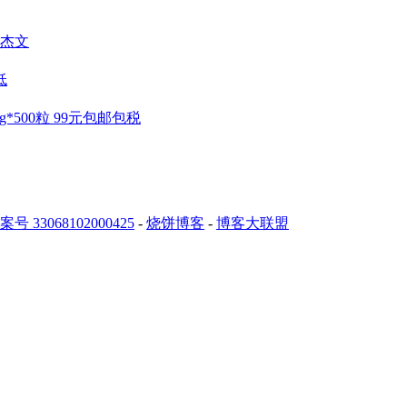
杰文
低
mg*500粒 99元包邮包税
 33068102000425
-
烧饼博客
-
博客大联盟