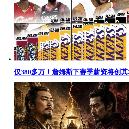
仅380多万！詹姆斯下赛季薪资将创其