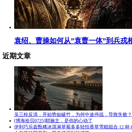
袁绍、曹操如何从”袁曹一体”到兵戎
近期文章
吴三桂反清，开始势如破竹，为何中途停战，导致失败？
[博海拾贝0725]耶施主，是你的心动了
伊利巧乐兹甄稀冰淇淋草莓多多轻恬香草雪糕组合 12 杯 63