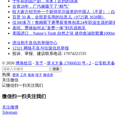
十年前的国产剧，等来了迟到的清算
合资28年，广汽被吸干了“精气”
给大家介绍另外一个获得菲尔兹奖的中国人（不是）：白
百货 50 条，全部是实用的玩意儿（0725第 3658期）
仅380多万！詹姆斯下赛季薪资将创其24年职业生涯的新
袁绍、曹操如何从”袁曹一体”到兵戎相见
美国进口，Nature’s Truth 自然之珍 迷你鱼油软胶囊1000
违法和不良信息举报中心
12321 网络不良与垃圾信息举报
投诉、举报、建议联系电话: 17074221535
© 2026
博海拾贝
-
关于
-
浙 ICP 备 17060020 号 - 2
-
公安机关备案号
搜索
热搜:
爱情
工作
真相
段子
微语录
关注微信
微信扫一扫关注我们
关注微博
Telegram