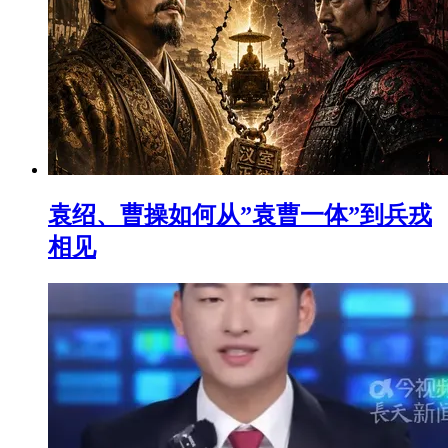
袁绍、曹操如何从”袁曹一体”到兵戎
相见