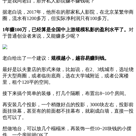
于是我问老白，那开私人影院赚不赚钱呢？
据老白说，2017年，他所在的那家私人影院，在北京某繁华商
圈，流水有1200多万，但实际净利润只有100多万。
1年赚100万，已经算是全国中上游规模私影的盈利水平了。
对
于普通创业者来说，又能赚多少呢？
老白给出了一个建议：
规模越小，越容易赚到钱。
最好是以夫妻店的形式来做，比如说，在2、3线城市，选址绕
开大型商圈，或者临街底商，选在大学城附近，或者公寓楼
里，租个120平的空间。
接下来搞个简单的装修，打几个隔断，布置出8~10个房间。
再安装几个投影，一个稍微好点的投影，3000块左右，投影前
面挂块幕，甚至有的前面都不挂幕布，就刷成白墙，直接一投
也可以了。
想做地台，可以放几个榻榻米，再装饰一些10~20块钱的小摆
件，一个房间就OK了。