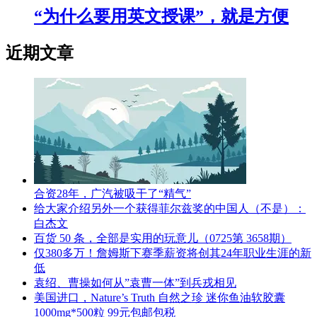
“为什么要用英文授课”，就是方便
近期文章
合资28年，广汽被吸干了“精气”
给大家介绍另外一个获得菲尔兹奖的中国人（不是）：
白杰文
百货 50 条，全部是实用的玩意儿（0725第 3658期）
仅380多万！詹姆斯下赛季薪资将创其24年职业生涯的新
低
袁绍、曹操如何从”袁曹一体”到兵戎相见
美国进口，Nature’s Truth 自然之珍 迷你鱼油软胶囊
1000mg*500粒 99元包邮包税