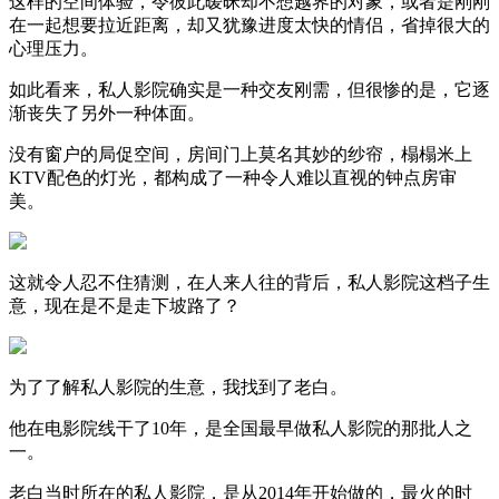
这样的空间体验，令彼此暧昧却不想越界的对象，或者是刚刚
在一起想要拉近距离，却又犹豫进度太快的情侣，省掉很大的
心理压力。
如此看来，私人影院确实是一种交友刚需，但很惨的是，它逐
渐丧失了另外一种体面。
没有窗户的局促空间，房间门上莫名其妙的纱帘，榻榻米上
KTV配色的灯光，都构成了一种令人难以直视的钟点房审
美。
这就令人忍不住猜测，在人来人往的背后，私人影院这档子生
意，现在是不是走下坡路了？
为了了解私人影院的生意，我找到了老白。
他在电影院线干了10年，是全国最早做私人影院的那批人之
一。
老白当时所在的私人影院，是从2014年开始做的，最火的时