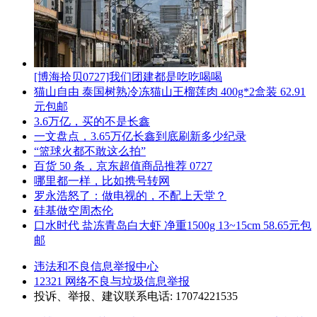
[博海拾贝0727]我们团建都是吃吃喝喝
猫山自由 泰国树熟冷冻猫山王榴莲肉 400g*2盒装 62.91
元包邮
3.6万亿，买的不是长鑫
一文盘点，3.65万亿长鑫到底刷新多少纪录
“篮球火都不敢这么拍”
百货 50 条，京东超值商品推荐 0727
哪里都一样，比如携号转网
罗永浩怒了：做电视的，不配上天堂？
硅基做空周杰伦
口水时代 盐冻青岛白大虾 净重1500g 13~15cm 58.65元包
邮
违法和不良信息举报中心
12321 网络不良与垃圾信息举报
投诉、举报、建议联系电话: 17074221535