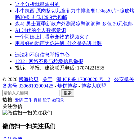
这个分析就挺农村的
小牛凯西 原肉整切儿童菲力牛排套餐1.3kg20片+脆皮烤
肠30根 史低129.9元包邮
森马 男士夏季新款户外溯溪凉鞋洞洞鞋 多色 29元包邮
AI 时代的个人数据意识
一个阿姨上门喂养宠物的视频火了
用最好的动画为你讲解–什么是先进封装
违法和不良信息举报中心
12321 网络不良与垃圾信息举报
投诉、举报、建议联系电话: 17074221535
© 2026
博海拾贝
-
关于
-
浙 ICP 备 17060020 号 - 2
-
公安机关
备案号 33068102000425
-
烧饼博客
-
博客大联盟
搜索
热搜:
爱情
工作
真相
段子
微语录
关注微信
微信扫一扫关注我们