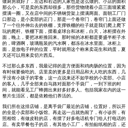
做厨房就好了，左边和右边的人家也是这么做的。小店的面积
那么小，可是卖的东西却很多，那些货物绕着小店三面墙紧紧
摆满一圈，又在店中间的不锈钢货架上摆满两面。面朝工厂门
口那边，是小卖部的正门，那是一个卷帘门，卷帘门上面还做
了一个往外伸出去的铁棚，支撑铁棚的柱子就是我们爬上爬下
玩的爬杆。铁棚下面，摆着桌球台和冰柜，白天，冰柜摆在外
面，晚上，要把冰柜推回来。那时候的冰柜都是要盛半柜子水
的，啤酒啊，玻璃瓶装的汽水啊，都冻在冰水里面。冰柜上
面，是放电子秤的位置，平时就用这个称来卖花生和鸡蛋，夏
天还可以用来卖切片西瓜。
不过那么多东西，我最记得的是方便面和鸡肉肠的位置，因为
有时候要偷吃的。店里卖的更多是日用品和大人吃的东西，几
乎没有小孩子的零食，这一点说来还不如学校的小卖部。小店
的客人，几乎全部来自马路对面那个手袋厂，一到下班的时
间，就能看见工厂蜂拥出来好多好多人。包括我家在内的这一
整片生活区，都是依赖他们养活的。
我们所在这排店铺，是离手袋厂最近的店铺，位置好，所以开
的全是小卖部和小饭馆。再走远一点就热闹了，有小诊所，有
照相馆，有做皮鞋的店，有摆了好多电话机专门给人打电话的
店。有卖早餐包子的店，有其他小工厂，有拍贴纸相的店，还