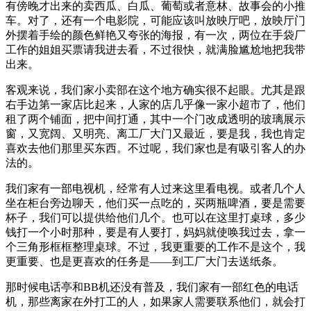
有傍晚才出来的卖西瓜、白瓜、葡萄或者意林、故事会的小推
车。对了，还有一个电影院，可能应该叫放映厅吧，放映厅门
外摆着手绘的颜色鲜艳又夸张的海报，有一次，两位在手袋厂
工作的姐姐买票请我进去看，不过很快，就满脸尴尬地把我带
出来。
客观来说，我们家小卖部在这个地方确实很不起眼。尤其是跟
右手边第一家店比起来，人家的店几乎像一家小超市了，他们
租了两个铺面，把中间打通，其中一个门改成透明的玻璃展示
窗，又宽阔、又明亮、离工厂大门又最近，要是我，我也肯定
喜欢去他们那里买东西。不过呢，我们家也是有吸引客人的办
法的。
我们家有一部电视机，经常有人过来这里看电视。或者几个人
坐在柜台旁边聊天，他们买一点吃的，买两瓶啤酒，要是需要
杯子，我们可以提供给他们几个。也可以在这里打桌球，多少
钱打一个小时那种，要是有人要打，妈妈就使唤我过去，拿一
个三角形框框整理桌球。不过，我更重要的工作不是这个，我
更重要、也是更喜欢的任务是——到工厂大门去送纸条。
那时候电话亭和BB机还没有普及，我们家有一部红色的电话
机，那些离家在外打工的人，如果家人需要联系他们，就会打