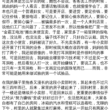
可是具体是怎么辛苦的呢，她也不会说。爸爸去工作的时候，
就由妈妈一个人看店，普通话勉强说着，也就慢慢学会了。原
本也只是一个普通妇女，可是要开店、要进货，要定价钱，要
记住价钱，要接电话，要记住人，要留心偷东西的人，要留心
假币，要留心骗子……被骗最多的一次，是一个人来到店里，
说他们工厂出问题了，工资发不出来，所以他偷偷把厂里一批
“金霸王电池”搬出来便宜卖。于是，家里多了一箱冒牌的假电
池，没法用，也没法卖，骗子找不到了，只好自己认栽。因为
这次贪小便宜，妈妈被说了好久。不光卖东西，有一年小卖部
还开展了打耳洞的业务，那时候我大概在读四年级，妈妈给我
打了两个，我还挺骄傲的，毕竟打耳洞那时是件很时尚的事
情。可是回想回去，我妈能去哪里学习技术呢？不过是买一支
耳洞枪，然后看别人打一次，就开始赚钱了。要说工具，也不
过只有一支耳洞枪，和一支画定位的圆珠笔而已……而我，非
常可能是她用来做试验的第一个试验品。
在我的脑子里拖沓又漫长的这段小卖部时光，算起来也不过只
有三四年而已。后来，家里的房子建起来了，回到村里，新房
子一楼还是继续开小卖部，可是回来以后，更重要的事情似乎
已经从“努力赚钱”变成“好好过日子”。生活悠闲起来，大家各
自都有了自己的房间，冰箱的汽水和雪糕可以选着吃，无聊的
下午，村里的人就聚集过来打麻将。村里从一开始只有两家小