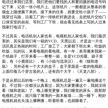
电话过来我们店里。我们把他们要找的人和要回拨的电话号码
记下来，记在一张小纸片上。这张纸片，一般都是从整条的香
烟盒上随便撕下来的。接下来的任务，就要交给小孩子了——
我穿过马路，沿着工厂的一排铁栏杆跑进去，去把纸片交给门
口保安室的叔叔。等到工厂下班，就会看见纸条上写的人过来
我家打电话了。
不过其实，电话机别人家也有，电视机别人家也有。我们最厉
害的，其实是我们有一箱的VCD。天黑以后，才是这一片生
活区真正热闹的时间，工厂放工了，大家都下班出来，吃饭的
吃饭，玩的玩，来看电视的看电视。有一年，表哥搬来我家一
个纸箱子，打开来看——整整一箱，全是VCD光碟。箱子里
面，有《小鹿斑比》，有《小姐与流浪汉》，有《猫和老
鼠》，另外还有一个大大的盒子，盒子里面是一套的电视剧，
上面印着几个穿古装的人，还有四个大字：《天龙八部》。
于是从那以后的每一个晚上，电视机总是一遍又一遍地播这个
剧。不过我一次都没认真看过，因为大家要播这个，我就没得
看《猫和老鼠》了。晚上睡觉更惨，我们睡觉的床头，跟那部
电视机之间，就只隔了薄薄的一面木板墙……我一睡下，刚好
电视机就在头顶上播啊播，听着听着，也就睡着了。