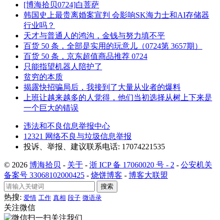
[博海拾贝0724]白菩萨
韩国史上最贵离婚案宣判 会影响SK海力士和AI存储器
行业吗？
天才与普通人的鸿沟，金钱与努力填不平
百货 50 条，全部是实用的玩意儿（0724第 3657期）
百货 50 条，京东超值商品推荐 0724
只能指望机器人陪护了
贫穷的本质
揭露快招骗局后，我接到了大量从业者的爆料
上班让越来越多的人觉得，他们当初选择从树上下来是
一个巨大的错误
违法和不良信息举报中心
12321 网络不良与垃圾信息举报
投诉、举报、建议联系电话: 17074221535
© 2026
博海拾贝
-
关于
-
浙 ICP 备 17060020 号 - 2
-
公安机关
备案号 33068102000425
-
烧饼博客
-
博客大联盟
搜索
热搜:
爱情
工作
真相
段子
微语录
关注微信