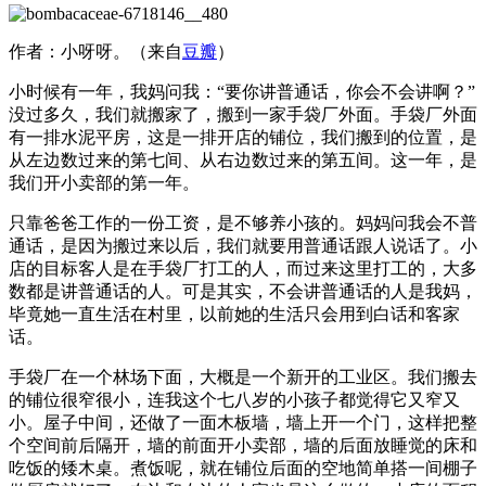
作者：小呀呀。（来自
豆瓣
）
小时候有一年，我妈问我：“要你讲普通话，你会不会讲啊？”
没过多久，我们就搬家了，搬到一家手袋厂外面。手袋厂外面
有一排水泥平房，这是一排开店的铺位，我们搬到的位置，是
从左边数过来的第七间、从右边数过来的第五间。这一年，是
我们开小卖部的第一年。
只靠爸爸工作的一份工资，是不够养小孩的。妈妈问我会不普
通话，是因为搬过来以后，我们就要用普通话跟人说话了。小
店的目标客人是在手袋厂打工的人，而过来这里打工的，大多
数都是讲普通话的人。可是其实，不会讲普通话的人是我妈，
毕竟她一直生活在村里，以前她的生活只会用到白话和客家
话。
手袋厂在一个林场下面，大概是一个新开的工业区。我们搬去
的铺位很窄很小，连我这个七八岁的小孩子都觉得它又窄又
小。屋子中间，还做了一面木板墙，墙上开一个门，这样把整
个空间前后隔开，墙的前面开小卖部，墙的后面放睡觉的床和
吃饭的矮木桌。煮饭呢，就在铺位后面的空地简单搭一间棚子