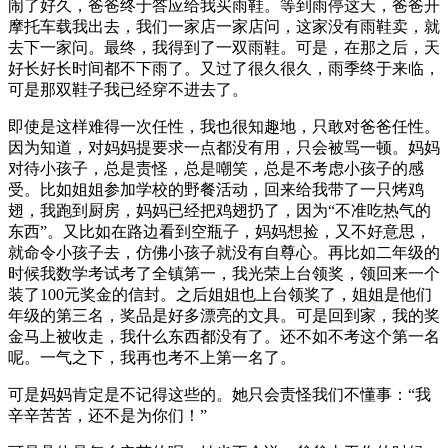
闹了好久，爸爸终于答应给我买雨鞋。等到雨停这天，爸爸开
摩托车载我出去，我们一家店一家店问，这家没有雨鞋卖，就
去下一家问。最终，我得到了一双雨鞋。可是，在那之后，天
好长好长时间都不下雨了。又过了很久很久，雨季终于来临，
可是那双鞋子我已经穿不进去了。
即使是这样难得一次任性，我也很知趣地，只敢对爸爸任性。
因为知道，对妈妈提要求一点都没有用，只会被骂一顿。妈妈
对待小孩子，总是责怪，总是嘲笑，总是不考虑小孩子的感
受。比如姐姐参加学校的野餐活动，回来给我带了一只烤鸡
翅，我跑到厨房，妈妈已经把鸡翅扔了，因为“不准吃热气的
东西”。又比如在路边看到空瓶子，妈妈想捡，又不好意思，
就命令小孩子去，仿佛小孩子就没有自尊心。再比如二年级的
时候我数学考试考了全镇第一，我光荣上台领奖，领回来一个
装了100元奖金的信封。之后姐姐也上台领奖了，姐姐是他们
年级的第三名，奖品是好多漂亮的文具。可是回到家，我的奖
金马上被收走，我什么东西都没有了。还不如不考这个第一名
呢。一气之下，我再也考不上第一名了。
可是妈妈肯定是不记得这些的。她只会责怪我们不懂事：“我
辛辛苦苦，还不是为你们！”