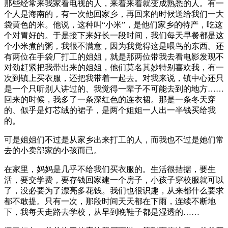
那些经常来我家看电视的人，来着来着就变成熟悉的人。有一
个人是海南的，有一次他回家乡，再回来的时候送给我们一大
袋黄色的米。他说，这种叫“小米”，是他们家乡的特产，吃这
个对胃好的。于是接下来好长一段时间，我们每天早餐都是这
个小米煮的粥，我很不满意，因为我觉得这是喂鸟的东西。还
有两位在手袋厂打工的姐姐，就是那两位带我去看电影发现不
对劲赶紧把我带出来的姐姐，他们莫名其妙特别喜欢我，有一
次到镇上买衣服，还把我带着一起去。对我来说，镇中心还只
是一个只听别人讲过的、我觉得一辈子不可能去到的地方……
回来的时候，我多了一条深红色的连衣裙。那是一条冬天穿
的、似乎是灯芯绒的裙子，是两个姐姐一人出一半钱买给我
的。
可是姐姐们不过是从家乡出来打工的人，而我也不过是她们常
去的小卖部家的小孩而已。
在家里，妈妈是几乎不给我们买衣服的。生活很拮据，要生
活，要交学费，要存钱回家建一个房子，小孩子穿校服就可以
了，没必要为了漂亮多花钱。我们也很识趣，从来都什么要求
都不敢提。只有一次，那段时间天天都在下雨，连续不断地
下，我每天走路去学校，从早到晚鞋子都是湿透的……