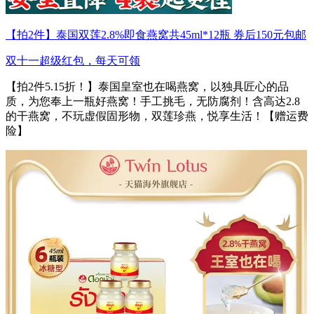
【拍2件】泰国双莲2.8%即食燕窝共45ml*12瓶 券后150元包邮
双十一超级红包，每天可领
【拍2件5.15折！】泰国皇室也在喝燕窝，以独具匠心的品
质，为您奉上一瓶好燕窝！手工挑毛，无防腐剂！含高达2.8
的干燕窝，不玩虚假固形物，双莲珍燕，悦享生活！【赠运费
险】