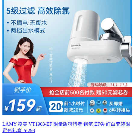
LAMY 凌美 VT1903-EF 限量版狩猎者 钢笔 EF尖 红白套装限
定色礼盒 ￥293