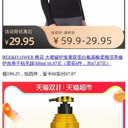
BEE&FLOWER 蜂花 大蜜罐护发素双蛋白氨基酸柔顺滢亮修
护改善干枯毛躁500ml 16.97元（需买4件，共67.87元）
领199-25，拍四件，返卡60实付67.87