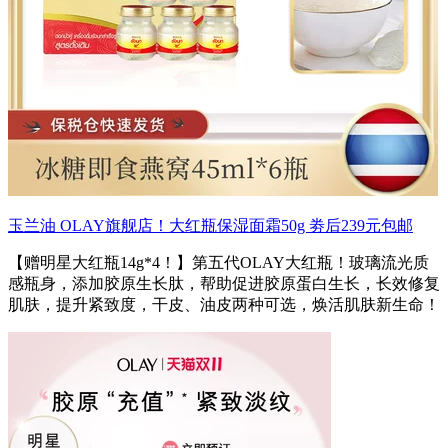
玉兰油 OLAY旗舰店！大红瓶保湿面霜50g 劵后239元包邮
【赠明星大红瓶14g*4！】第五代OLAY大红瓶！玻璃流光质
感瓶身，添加胶原生长肽，帮助促进胶原蛋白生长，长效修复
肌肤，提升紧致度，干皮、油皮两种可选，焕活肌肤新生命！