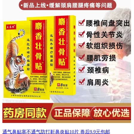
通气鼻贴塞不通气防打鼾鼻炎贴10片 券后9.9元包邮