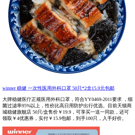
winner 稳健 一次性医用外科口罩 50只*2盒15.9元包邮
大牌稳健医疗正规医用外科口罩，符合YY0469-2011要求 ，细
菌过滤率95%以上，性价比高日用防护出行优选。目前天猫商
城稳健旗舰店 50只/盒售价￥19.9，可享买一送一同款，还可
领取￥4优惠券，实付￥15.9包邮，到手100只，入手好价。