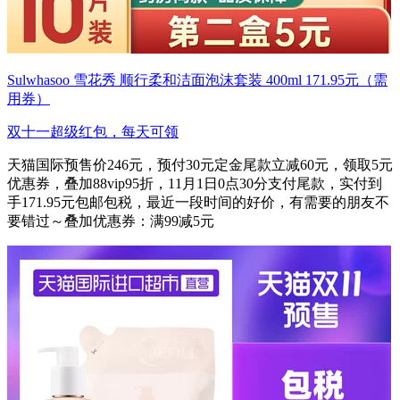
Sulwhasoo 雪花秀 顺行柔和洁面泡沫套装 400ml 171.95元（需
用券）
双十一超级红包，每天可领
天猫国际预售价246元，预付30元定金尾款立减60元，领取5元
优惠券，叠加88vip95折，11月1日0点30分支付尾款，实付到
手171.95元包邮包税，最近一段时间的好价，有需要的朋友不
要错过～叠加优惠券：满99减5元