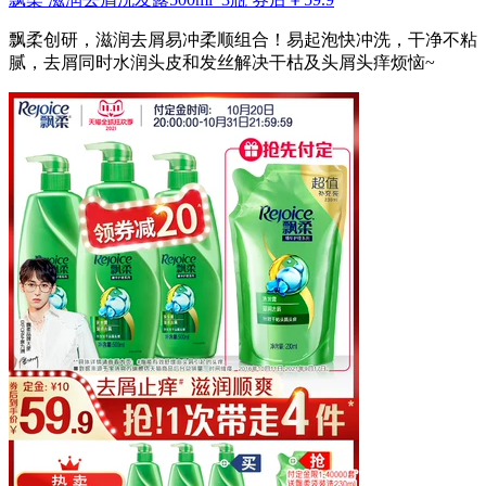
飘柔创研，滋润去屑易冲柔顺组合！易起泡快冲洗，干净不粘
腻，去屑同时水润头皮和发丝解决干枯及头屑头痒烦恼~