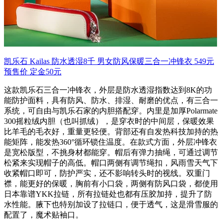
凯乐石 Kailas 防水透湿8千 男女防风保暖三合一冲锋衣 549元
预售价 定金50元
这款凯乐石三合一冲锋衣，外层是防水透湿指数达到8K的功
能防护面料，具有防风、防水、排湿、耐磨的优点，有三合一
系统，可自由与凯乐石家的内胆搭配穿。内里是加厚Polarmate
300摇粒绒内胆（也叫抓绒），是穿衣时的中间层，保暖效果
比羊毛的毛衣好，重量更轻便。背部还有自发热科技加持的热
能矩阵，能发热360°循环锁住温度。在款式方面，外层冲锋衣
是宽松版型，不挑身材都能穿。帽后有弹力抽绳，可通过调节
松紧来实现帽子的高低。帽口两侧有调节绳扣，风雨雪天气下
收紧帽口即可，防护严实，还不影响转头时的视线。双重门
襟，能更好的保暖，胸前有小口袋，两侧有防风口袋，都使用
日本靠谱YKK拉链，所有拉链处也都有压胶加持，提升了防
水性能。腋下也特别加设了拉链口，便于透气，这是滑雪服的
配置了，魔术贴袖口。