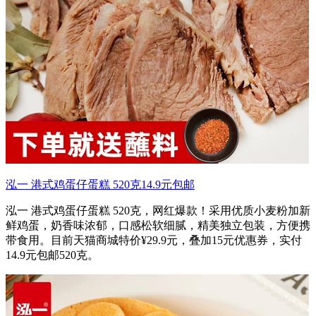
泓一 港式鸡蛋仔蛋糕 520克14.9元包邮
泓一 港式鸡蛋仔蛋糕 520克，网红爆款！采用优质小麦粉加新
鲜鸡蛋，奶香味浓郁，口感松软细腻，精美独立包装，方便携
带食用。目前天猫商城特价¥29.9元，叠加15元优惠券，实付
14.9元包邮520克。