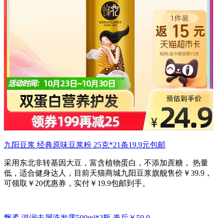
九阳豆浆 经典原味豆浆粉 25克*21条19.9元包邮
采用东北非转基因大豆，富含植物蛋白，不添加蔗糖， 热量
低，适合健身达人，目前天猫商城九阳豆浆旗舰售价￥39.9，
可领取￥20优惠券，实付￥19.9包邮到手。
飘柔 滋润去屑洗发露500ml*3瓶 券后￥59.9