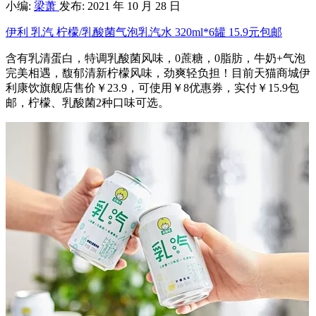
小编:
梁萧
发布: 2021 年 10 月 28 日
伊利 乳汽 柠檬/乳酸菌气泡乳汽水 320ml*6罐 15.9元包邮
含有乳清蛋白，特调乳酸菌风味，0蔗糖，0脂肪，牛奶+气泡
完美相遇，馥郁清新柠檬风味，劲爽轻负担！目前天猫商城伊
利康饮旗舰店售价￥23.9，可使用￥8优惠券，实付￥15.9包
邮，柠檬、乳酸菌2种口味可选。