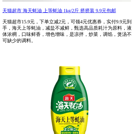
天猫超市 海天蚝油 上等蚝油 1kg/2斤 挤挤装 9.9元包邮
天猫超市15.9元，下单立减2元，可领4元优惠券，实付9.9元到
手，海天上等蚝油，减盐不减鲜，甄选高品质耗汁为原料，液
体浓稠，口味鲜香，增色增味，是凉拌，炒菜，调馅，煲汤不
可缺少的调料。