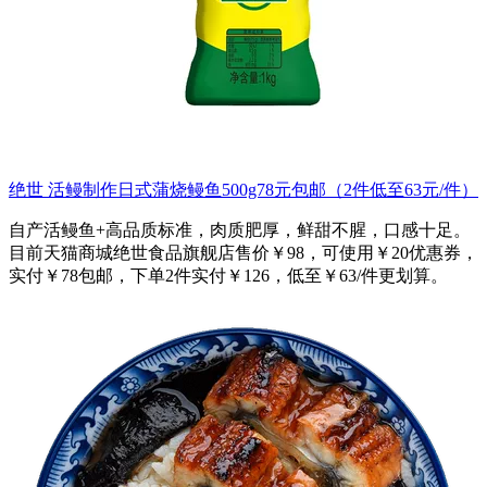
绝世 活鳗制作日式蒲烧鳗鱼500g78元包邮（2件低至63元/件）
自产活鳗鱼+高品质标准，肉质肥厚，鲜甜不腥，口感十足。
目前天猫商城绝世食品旗舰店售价￥98，可使用￥20优惠券，
实付￥78包邮，下单2件实付￥126，低至￥63/件更划算。