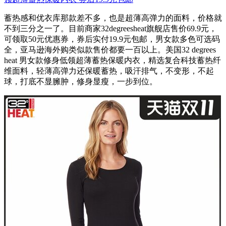
蓄热感和优衣库那款差不多，也是超薄高弹力的面料，价格就
不到三分之一了。目前商家32degreesheat旗舰店售价69.9元，
可领取50元优惠券，券后实付19.9元包邮，男女款多色可选码
全，亚马逊海外购类似款售价都要一百以上。美国32 degrees
heat 男女款修身低领超薄蓄热保暖内衣，精选复合科技蓄热纤
维面料，轻薄高弹力还保暖蓄热，吸汗排气，不变形，不起
球，打底不显臃肿，修身显瘦，一步到位。