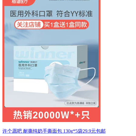
许个愿吧 耐撕纯奶手撕面包 130g*5袋29.9元包邮