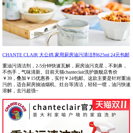
CHANTE CLAIR 大公鸡 家用厨房油污清洁剂625ml 24元包邮
重油污清洁剂，2-5分钟快速瓦解，厨房油污克星，不刺鼻，
不伤手，气味清新。目前天猫chanteclair洗护旗舰店售价
￥39，叠加￥15优惠券，实付￥24包邮。这款主要是针对重油
污的，适合厨房抽油烟机、灶台等清洁，轻轻一喷，油污快速
溶解，去污超强~