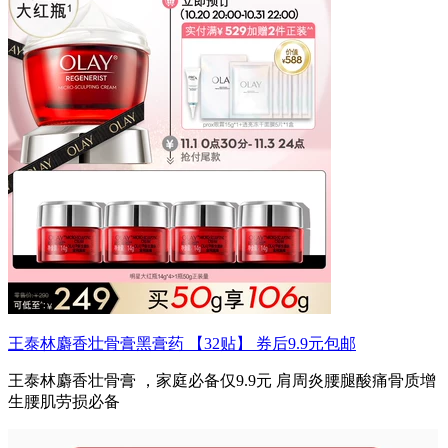
王泰林麝香壮骨膏黑膏药 【32贴】 券后9.9元包邮
王泰林麝香壮骨膏 ，家庭必备仅9.9元 肩周炎腰腿酸痛骨质增
生腰肌劳损必备