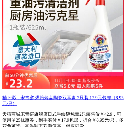
釉下彩，宋青窑 烘焙烤盘陶瓷双耳盘 2只装 17.9元包邮（8.95
元/只）
天猫商城宋青窑旗舰店日式手绘碗炖盅2只装售价￥42.9，可
使用￥25优惠券，到手实付￥17.9包邮，折合￥8.95元/只，多
花色可选，高温釉下彩颜值高，俏皮可爱。