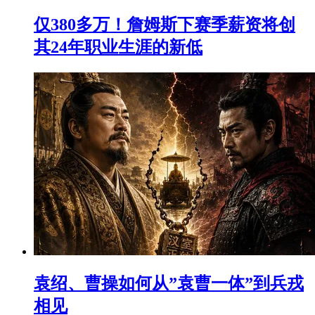
仅380多万！詹姆斯下赛季薪资将创
其24年职业生涯的新低
袁绍、曹操如何从”袁曹一体”到兵戎
相见