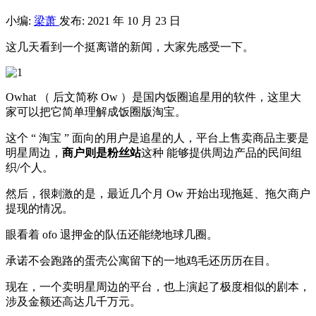
小编:
梁萧
发布: 2021 年 10 月 23 日
这几天看到一个挺离谱的新闻，大家先感受一下。
Owhat （ 后文简称 Ow ）是国内饭圈追星用的软件，这里大
家可以把它简单理解成饭圈版淘宝。
这个 “ 淘宝 ” 面向的用户是追星的人，平台上售卖商品主要是
明星周边，
商户则是粉丝站
这种 能够提供周边产品的民间组
织/个人。
然后，很刺激的是，最近几个月 Ow 开始出现拖延、拖欠商户
提现的情况。
眼看着 ofo 退押金的队伍还能绕地球几圈。
承诺不会跑路的蛋壳公寓留下的一地鸡毛还历历在目。
现在，一个卖明星周边的平台，也上演起了极度相似的剧本，
涉及金额还高达几千万元。