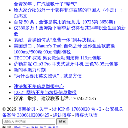
合资28年，广汽被吸干了“精气”
给大家介绍另外一个获得菲尔兹奖的中国人（不是）：
白杰文
百货 50 条，全部是实用的玩意儿（0725第 3658期）
仅380多万！詹姆斯下赛季薪资将创其24年职业生涯的新
低
袁绍、曹操如何从”袁曹一体”到兵戎相见
美国进口，Nature’s Truth 自然之珍 迷你鱼油软胶囊
1000mg*500粒 99元包邮包税
TECTOP 探拓 男女款运动溯溪鞋 119元包邮
萨勒芬妮 Clip3 Pro 耳夹式蓝牙耳机 三色78.95元包邮
新闻学魅力时刻
“为什么要用英文授课”，就是方便
违法和不良信息举报中心
12321 网络不良与垃圾信息举报
投诉、举报、建议联系电话: 17074221535
© 2026
博海拾贝
-
关于
-
浙 ICP 备 17060020 号 - 2
-
公安机关
备案号 33068102000425
-
烧饼博客
-
博客大联盟
搜索
热搜: