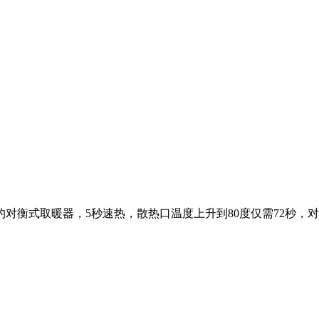
，美的对衡式取暖器，5秒速热，散热口温度上升到80度仅需72