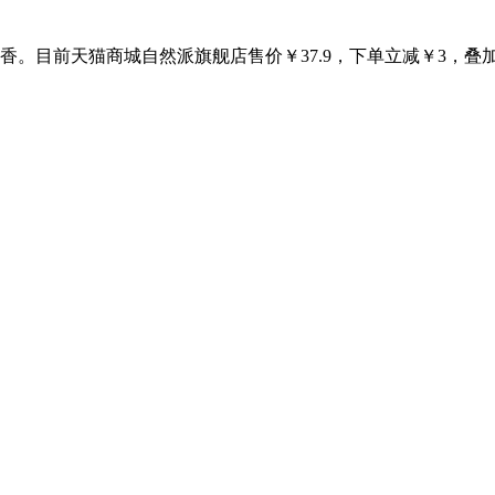
目前天猫商城自然派旗舰店售价￥37.9，下单立减￥3，叠加1