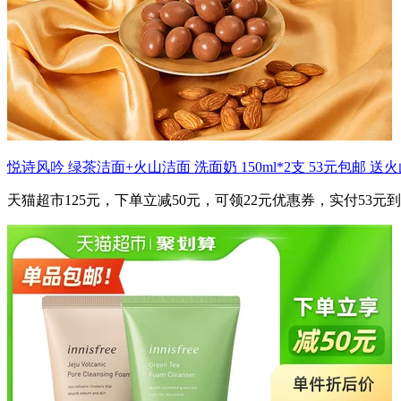
悦诗风吟 绿茶洁面+火山洁面 洗面奶 150ml*2支 53元包邮 送火
天猫超市125元，下单立减50元，可领22元优惠券，实付53元到手