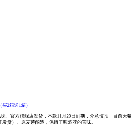
邮（买2箱送1箱）
旗舰店发货，本款11月29日到期，介意慎拍。目前天猫franzi
开发货）。原麦芽酿造，保留了啤酒花的苦味。