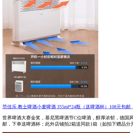
范佳乐 教士啤酒小麦啤酒 355ml*24瓶（送啤酒杯）108元包
世界啤酒大赛金奖，慕尼黑啤酒节C位啤酒，醇厚浓郁，德国风味。官方
邮，下单送啤酒杯；此外店铺拍2箱送同款1箱（如拍下赠品分