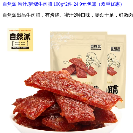
自然派 蜜汁/炭烧牛肉脯 100g*2件 24.9元包邮（双重优惠）
自然派出品牛肉脯，有炭烧、蜜汁2种口味，嚼劲十足，鲜嫩肉香。