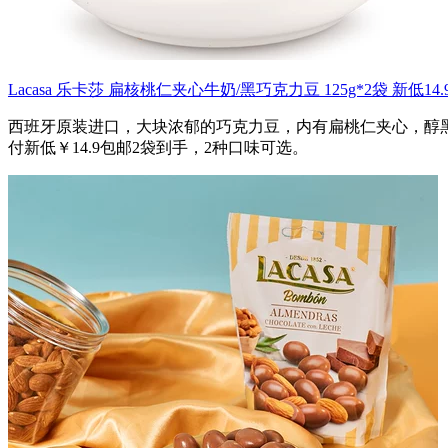
Lacasa 乐卡莎 扁核桃仁夹心牛奶/黑巧克力豆 125g*2袋 新低14
西班牙原装进口，大块浓郁的巧克力豆，内有扁桃仁夹心，醇黑优
付新低￥14.9包邮2袋到手，2种口味可选。