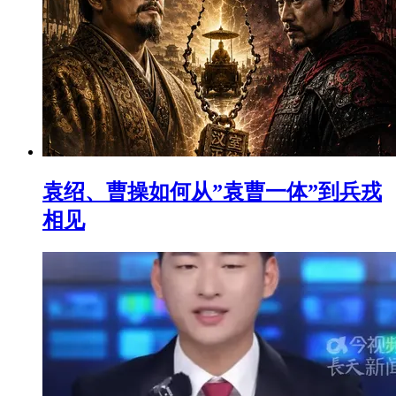
袁绍、曹操如何从”袁曹一体”到兵戎
相见