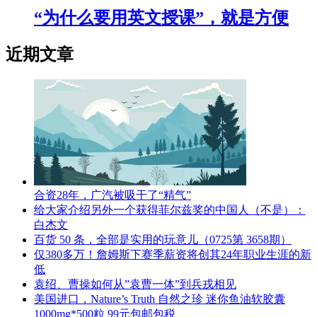
“为什么要用英文授课”，就是方便
近期文章
合资28年，广汽被吸干了“精气”
给大家介绍另外一个获得菲尔兹奖的中国人（不是）：
白杰文
百货 50 条，全部是实用的玩意儿（0725第 3658期）
仅380多万！詹姆斯下赛季薪资将创其24年职业生涯的新
低
袁绍、曹操如何从”袁曹一体”到兵戎相见
美国进口，Nature’s Truth 自然之珍 迷你鱼油软胶囊
1000mg*500粒 99元包邮包税