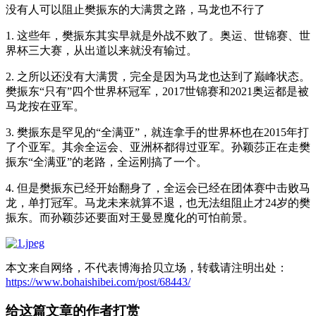
没有人可以阻止樊振东的大满贯之路，马龙也不行了
1. 这些年，樊振东其实早就是外战不败了。奥运、世锦赛、世
界杯三大赛，从出道以来就没有输过。
2. 之所以还没有大满贯，完全是因为马龙也达到了巅峰状态。
樊振东“只有”四个世界杯冠军，2017世锦赛和2021奥运都是被
马龙按在亚军。
3. 樊振东是罕见的“全满亚”，就连拿手的世界杯也在2015年打
了个亚军。其余全运会、亚洲杯都得过亚军。孙颖莎正在走樊
振东“全满亚”的老路，全运刚搞了一个。
4. 但是樊振东已经开始翻身了，全运会已经在团体赛中击败马
龙，单打冠军。马龙未来就算不退，也无法组阻止才24岁的樊
振东。而孙颖莎还要面对王曼昱魔化的可怕前景。
本文来自网络，不代表博海拾贝立场，转载请注明出处：
https://www.bohaishibei.com/post/68443/
给这篇文章的作者打赏