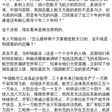
十亿，多则上百亿；搞小型航天飞机少则四百亿，多就没个
准。中国与苏联、美国在载人航天方面的差距不是多与少、好
与差的问题，而是有与无的问题，已经落后了近三十年的中国
难道还有耐心再等十年二十年吗？”
这个决策，现在看来是相当英明的。
有人可能会问：“怎么最终两个方案都是航天口的，这不就是
明摆着的内定嘛？”
其实不是。当时钱振业（这是一个十分牛的人物，后面咱们有
时间在细说）和杨光耀偷偷调研了包括沈西成三飞的全国60%
航空部所属研究所和工厂，结果令他们大受震撼，立刻写了份
报告递交上级，报告题目为《我国航空工业的形式严峻》：
“中国航空工业虽起步较早，三十多年来已制造生产了一万两
千架军用飞机，但现状不容乐观。航空工业体系共有职工五十
一万余人，大型企业一百一十五个，科研设计所三十四个，科
技人员八万左右，规模世界第三，然而其无法适应其新的战略
转移形式，空军订单减少甚至停止，不少单位处于停产或半停
产状态，五十一万航空产业大军面临存活危机。某厂有职工两
万四千、工程师一千一百人，新补充的大学生五百余人，机床