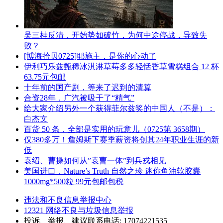
吴三桂反清，开始势如破竹，为何中途停战，导致失
败？
[博海拾贝0725]耶施主，是你的心动了
伊利巧乐兹甄稀冰淇淋草莓多多轻恬香草雪糕组合 12 杯
63.75元包邮
十年前的国产剧，等来了迟到的清算
合资28年，广汽被吸干了“精气”
给大家介绍另外一个获得菲尔兹奖的中国人（不是）：
白杰文
百货 50 条，全部是实用的玩意儿（0725第 3658期）
仅380多万！詹姆斯下赛季薪资将创其24年职业生涯的新
低
袁绍、曹操如何从”袁曹一体”到兵戎相见
美国进口，Nature’s Truth 自然之珍 迷你鱼油软胶囊
1000mg*500粒 99元包邮包税
违法和不良信息举报中心
12321 网络不良与垃圾信息举报
投诉、举报、建议联系电话: 17074221535