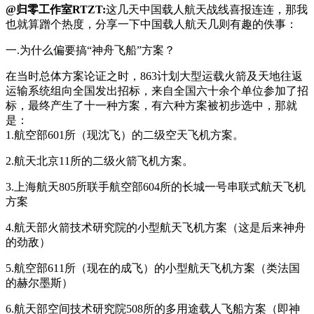
@归零工作室RTZT:
这几天中国载人航天战线喜报连连，那我
也就算蹭个热度，分享一下中国载人航天几则有趣的佚事：
一.为什么偏要搞“神舟飞船”方案？
在当时总体方案论证之时，863计划大型运载火箭及天地往返
运输系统组向全国发出招标，来自全国六十余个单位参加了招
标，最终产生了十一种方案，有六种方案被初步选中，那就
是：
1.航空部601所（现沈飞）的二级空天飞机方案。
2.航天北京11所的二级火箭飞机方案。
3.上海航天805所联手航空部604所的长城一号串联式航天飞机
方案
4.航天部火箭技术研究院的小型航天飞机方案（这是后来神舟
的劲敌）
5.航空部611所（现在的成飞）的小型航天飞机方案（类法国
的赫尔墨斯）
6.航天部空间技术研究院508所的多用途载人飞船方案（即神