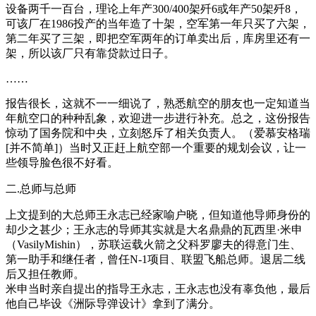
设备两千一百台，理论上年产300/400架歼6或年产50架歼8，
可该厂在1986投产的当年造了十架，空军第一年只买了六架，
第二年买了三架，即把空军两年的订单卖出后，库房里还有一
架，所以该厂只有靠贷款过日子。
……
报告很长，这就不一一细说了，熟悉航空的朋友也一定知道当
年航空口的种种乱象，欢迎进一步进行补充。总之，这份报告
惊动了国务院和中央，立刻怒斥了相关负责人。（爱慕安格瑞
[并不简单]）当时又正赶上航空部一个重要的规划会议，让一
些领导脸色很不好看。
二.总师与总师
上文提到的大总师王永志已经家喻户晓，但知道他导师身份的
却少之甚少；王永志的导师其实就是大名鼎鼎的瓦西里·米申
（VasilyMishin），苏联运载火箭之父科罗廖夫的得意门生、
第一助手和继任者，曾任N-1项目、联盟飞船总师。退居二线
后又担任教师。
米申当时亲自提出的指导王永志，王永志也没有辜负他，最后
他自己毕设《洲际导弹设计》拿到了满分。