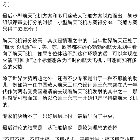
舟）
最后小型航天飞机方案和多用途载人飞船方案脱颖而出，初步
组织评审会打分的时候，小型航天飞机方案得分84，飞船方案
只得了83.69分！
航天飞机得分较高，其实是情理之中的，当年世界航天正处于
“航天飞机热”中，美、苏、欧等都在雄心勃勃的航天规划中看
向了航天飞机，如果各位体验不到这种环境的话，可以拿现在
火箭“可回收”这个标签想象为当时的航天飞机，可想而知有多
么的火热。
除了世界大势所趋之外，还有不少专家是出于一种不服输的劲
儿，例如第一任中国载人航天工程总设计师王永志曾在八十年
代作为两名受美国邀请前去观看航天飞机发射的其中之一，那
种感受可想而知。所以总师王永志一开始也是坚持搞航天飞机
的。
专家们决断不了，只好层层上报，最后呈向了中央。
最后讨论的结果是：从飞船搞起，是较为理想的选择：
“不可不搞，不可大搞，飞船起步，平稳发展；搞飞船至少四