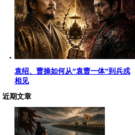
袁绍、曹操如何从”袁曹一体”到兵戎
相见
近期文章