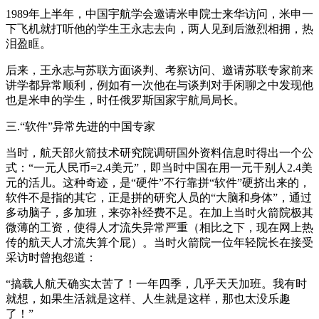
1989年上半年，中国宇航学会邀请米申院士来华访问，米申一
下飞机就打听他的学生王永志去向，两人见到后激烈相拥，热
泪盈眶。
后来，王永志与苏联方面谈判、考察访问、邀请苏联专家前来
讲学都异常顺利，例如有一次他在与谈判对手闲聊之中发现他
也是米申的学生，时任俄罗斯国家宇航局局长。
三.“软件”异常先进的中国专家
当时，航天部火箭技术研究院调研国外资料信息时得出一个公
式：“一元人民币=2.4美元”，即当时中国在用一元干别人2.4美
元的活儿。这种奇迹，是“硬件”不行靠拼“软件”硬挤出来的，
软件不是指的其它，正是拼的研究人员的“大脑和身体”，通过
多动脑子，多加班，来弥补经费不足。在加上当时火箭院极其
微薄的工资，使得人才流失异常严重（相比之下，现在网上热
传的航天人才流失算个屁）。当时火箭院一位年轻院长在接受
采访时曾抱怨道：
“搞载人航天确实太苦了！一年四季，几乎天天加班。我有时
就想，如果生活就是这样、人生就是这样，那也太没乐趣
了！”