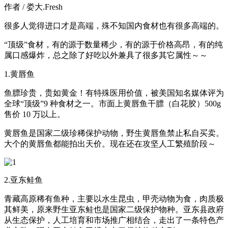
作者 / 娄大.Fresh
很多人觉得进口才是高端，殊不知国内食材也有很多高端的。
“顶级”食材，有的源于数量稀少，有的源于价格高昂，有的纯
属口感爆炸，总之除了好吃以外兼具了很多其它属性～～
1.黄唇鱼
鱼膘珍贵，贵如黄金！有特殊医用价值，被美国知名媒体评为
全球“顶级”9 种食材之一。市面上黄唇鱼干膘（白花胶）500g
售价 10 万以上。
黄唇鱼是国家二级珍稀保护动物，野生黄唇鱼禁止私自买卖。
大个的黄唇鱼都能拍出天价。现在还在攻坚人工繁殖阶段～
2.亚东鲑鱼
青藏高原稀有鱼种，主要以水生昆虫，甲壳动物为食，肉质极
其鲜美，原来野生亚东鲑也是国家二级保护物种。亚东县政府
从生态保护，人工培育和市场推广相结合，走出了一条特色产