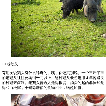
10.老鹅头
有朋友说鹅头有什么稀奇的。咦，你还真别说。一个三斤半重
的老鹅头往往要卖到千元以上。这种鹅头最初选用 4 年龄退役
的种鹅来卤制。老鹅头普通人觉得很贵。消费的起的群体却觉
得和白松露，干鲍等奢侈的食物相比，物超所值。