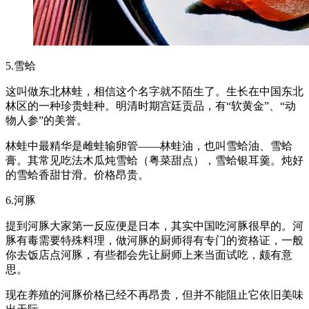
5.雪蛤
这叫做东北林蛙，相信这个名字就不陌生了。生长在中国东北
林区的一种珍贵蛙种。明清时期宫廷贡品，有“软黄金”、“动
物人参”的美誉。
林蛙中最精华是雌蛙输卵管——林蛙油，也叫雪蛤油、雪蛤
膏。其常见吃法木瓜炖雪蛤（粤菜甜点），雪蛤银耳羹。炖好
的雪蛤香甜甘滑。价格昂贵。
6.河豚
提到河豚大家第一反应便是日本，其实中国吃河豚很早的。河
豚有毒需要特殊料理，做河豚的厨师得有专门的资格证，一般
你去饭店点河豚，有些都会先让厨师上来当面试吃，颇有意
思。
现在养殖的河豚价格已经不再昂贵，但并不能阻止它依旧美味