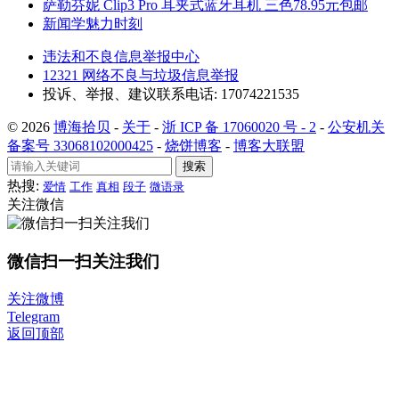
萨勒芬妮 Clip3 Pro 耳夹式蓝牙耳机 三色78.95元包邮
新闻学魅力时刻
违法和不良信息举报中心
12321 网络不良与垃圾信息举报
投诉、举报、建议联系电话: 17074221535
© 2026
博海拾贝
-
关于
-
浙 ICP 备 17060020 号 - 2
-
公安机关
备案号 33068102000425
-
烧饼博客
-
博客大联盟
搜索
热搜:
爱情
工作
真相
段子
微语录
关注微信
微信扫一扫关注我们
关注微博
Telegram
返回顶部