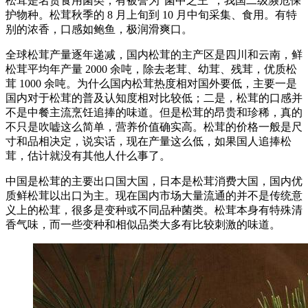
松茸是名贵食用菌类，有被誉为“菌中之王”，我国二级濒危保
护物种。松茸秋季的 8 月上旬到 10 月中旬采集、食用。有特
别的浓香，口感如鲍鱼，极润滑爽口。
全球松茸产量逐年递减，国内松茸的主产区是四川和云南，鲜
松茸平均年产量 2000 余吨，除去老茸、幼茸、残茸，优质松
茸 1000 余吨。为什么国内松茸热度相对国外要低，主要一是
国内对于松茸的普及认知度相对比较低；二是，松茸的口感并
不是中餐主流烹饪追捧的味道。但是松茸的昂贵和珍稀，真的
不只是吹嘘这么简单，营养价值确实高。松茸的价格一般是尺
寸和品相决定，说实话，现在产量这么低，如果国人追捧松
茸，估计就没有其他人什么事了。
中国是松茸的主要出口国大国，日本是松茸消费大国，国内优
质鲜松茸以出口为主。现在国内市场大量流通的并不是传统意
义上的松茸，很多是变种或不同品种菌类。松茸本身有特殊清
香气味，而一些变种和相似品类大多有比较刺激的味道。