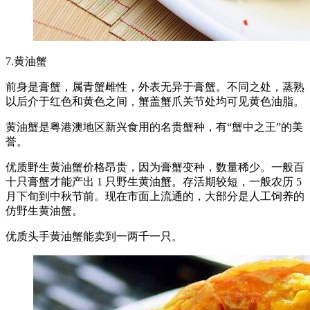
7.黄油蟹
前身是膏蟹，属青蟹雌性，外表无异于膏蟹。不同之处，蒸熟
以后介于红色和黄色之间，蟹盖蟹爪关节处均可见黄色油脂。
黄油蟹是粤港澳地区新兴食用的名贵蟹种，有“蟹中之王”的美
誉。
优质野生黄油蟹价格昂贵，因为膏蟹变种，数量稀少。一般百
十只膏蟹才能产出 1 只野生黄油蟹。存活期较短，一般农历 5
月下旬到中秋节前。现在市面上流通的，大部分是人工饲养的
仿野生黄油蟹。
优质头手黄油蟹能卖到一两千一只。