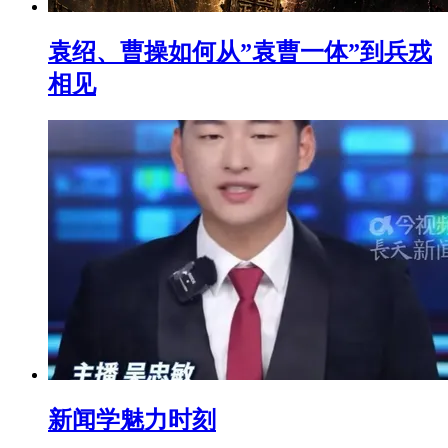
袁绍、曹操如何从”袁曹一体”到兵戎
相见
新闻学魅力时刻