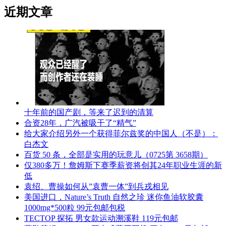
近期文章
十年前的国产剧，等来了迟到的清算
合资28年，广汽被吸干了“精气”
给大家介绍另外一个获得菲尔兹奖的中国人（不是）：
白杰文
百货 50 条，全部是实用的玩意儿（0725第 3658期）
仅380多万！詹姆斯下赛季薪资将创其24年职业生涯的新
低
袁绍、曹操如何从”袁曹一体”到兵戎相见
美国进口，Nature’s Truth 自然之珍 迷你鱼油软胶囊
1000mg*500粒 99元包邮包税
TECTOP 探拓 男女款运动溯溪鞋 119元包邮