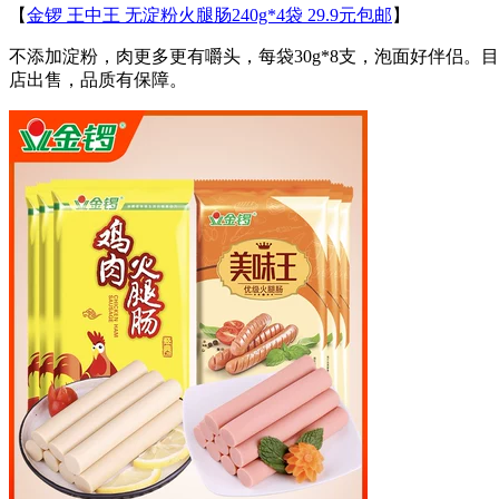
【
金锣 王中王 无淀粉火腿肠240g*4袋 29.9元包邮
】
不添加淀粉，肉更多更有嚼头，每袋30g*8支，泡面好伴侣。目前
店出售，品质有保障。