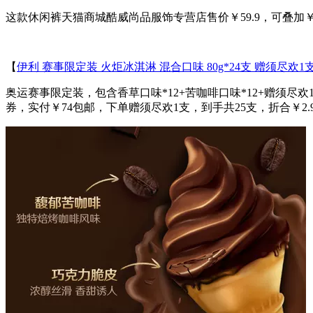
这款休闲裤天猫商城酷威尚品服饰专营店售价￥59.9，可叠加￥
【
伊利 赛事限定装 火炬冰淇淋 混合口味 80g*24支 赠须尽欢1
奥运赛事限定装，包含香草口味*12+苦咖啡口味*12+赠须尽
券，实付￥74包邮，下单赠须尽欢1支，到手共25支，折合￥2