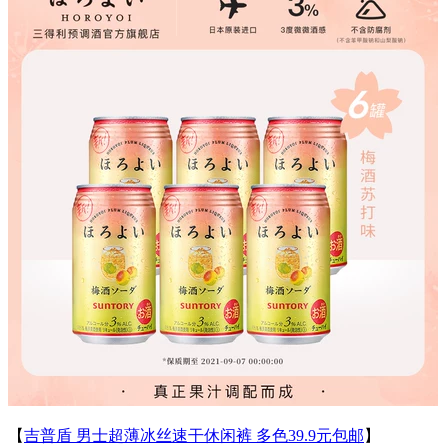
【
吉普盾 男士超薄冰丝速干休闲裤 多色39.9元包邮
】