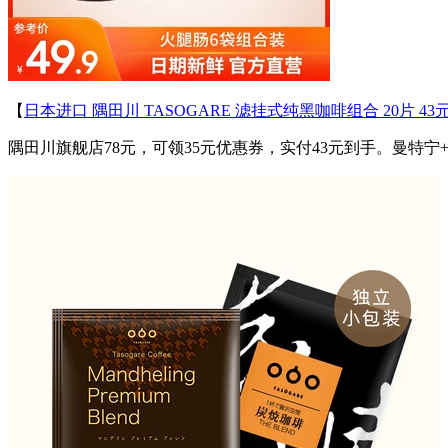
【
日本进口 隅田川 TASOGARE 滤挂式纯黑咖啡组合 20片 43
隅田川旗舰店78元，可领35元优惠券，实付43元到手。曼