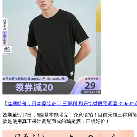
【
临期特价，日本原装进口 三得利 和乐怡微醺预调酒 350ml*6
效期至9月7日，6罐基本能喝完，介意慎拍！目前天猫三得利预调
款是使用真正果汁调配而成的鸡尾酒，正版好价！