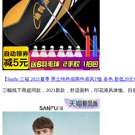
【
Sanfu 三福 2021夏季 男士纯色假两件港风T恤 多色 新低29
三幅线下商超同款，2021新款，舒适面料，印花港风体恤。目