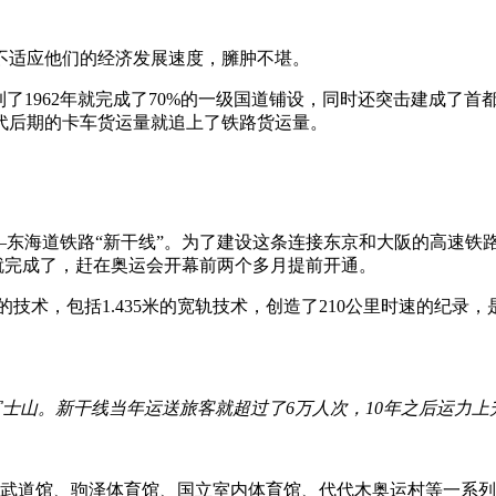
不适应他们的经济发展速度，臃肿不堪。
到了1962年就完成了70%的一级国道铺设，同时还突击建成了
代后期的卡车货运量就追上了铁路货运量。
东海道铁路“新干线”。为了建设这条连接东京和大阪的高速铁路线
间就完成了，赶在奥运会开幕前两个多月提前开通。
的技术，包括1.435米的宽轨技术，创造了210公里时速的纪
过富士山。新干线当年运送旅客就超过了6万人次，10年之后运力上
、武道馆、驹泽体育馆、国立室内体育馆、代代木奥运村等一系