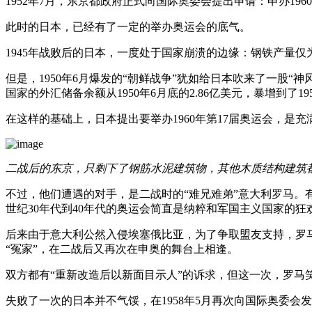
1952年7月，东京都政府正式向国际奥委会提出申请：申办196
此时的日本，已经有了一定的举办奥运会的底气。
1945年战败后的日本，一度处于国家崩溃的边缘：钢铁产量仅为193
但是，1950年6月爆发的“朝鲜战争”犹如给日本吹来了一股
国家的外汇储备余额从1950年6月底的2.86亿美元，暴增到了19
在这样的基础上，日本提出要举办1960年第17届奥运会，是充
二战后的东京，只剩下了钢筋水泥建筑物，其他木质结构建筑
不过，他们遭遇的对手，是二战时的“难兄难弟”意大利罗马。有
世纪30年代到40年代的奥运会简直是纳粹和军国主义国家的狂
后来由于意大利公然入侵埃塞俄比亚，为了争取盟友支持，罗
“冤家”，在二战后又再次在申奥的舞台上相逢。
双方都有“重新改造后以新面目示人”的诉求，但这一次，罗马笑
失败了一次的日本并不气馁，在1958年5月再次向国际奥委会发