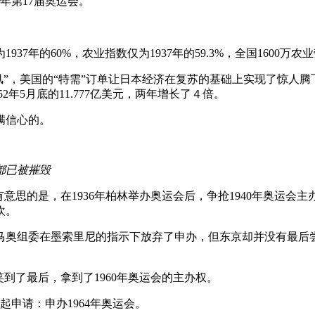
0年第17届奥运会。
7年的60%，农业指数仅为1937年的59.3%，全国1600万农
“神风”，美国的“特需”订单让日本经济在复苏的基础上实现了惊
52年5月底的11.777亿美元，两年增长了４倍。
满信心的。
都已被摧毁
意思的是，在1936年柏林举办奥运会后，争抢1940年奥运
欢。
马奥组委在墨索里尼的指示下放弃了申办，但东京却并没有最后尝
到了最后，拿到了1960年奥运会的主办权。
起申请：申办1964年奥运会。