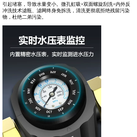
引起堵塞，导致水量变小。微孔虹吸+双面螺旋刮洗+内外反
冲洗技术滤瓶、滤网终身免拆洗，清洗更彻底拒绝残留污染
物，杜绝二弟污染。