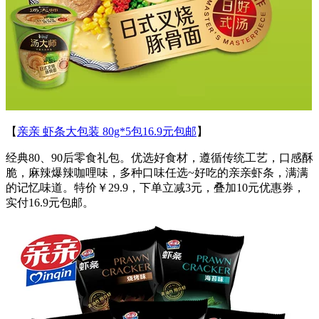
【
亲亲 虾条大包装 80g*5包16.9元包邮
】
经典80、90后零食礼包。优选好食材，遵循传统工艺，口感酥
脆，麻辣爆辣咖哩味，多种口味任选~好吃的亲亲虾条，满满
的记忆味道。特价￥29.9，下单立减3元，叠加10元优惠券，
实付16.9元包邮。