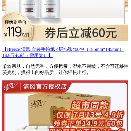
【Breeze 清风 金装手帕纸 4层*6张*60包（185mm*185mm）
14.9元包邮（需用券）】
柔软亲肤，自然无香，方便携带，湿水不易皱，不含可迁移性
荧光剂，摸得出的好品质，让你轻松出行。