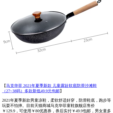
【
马克华菲 2021年夏季新款 儿童露趾软底防滑沙滩鞋
（27~38码）多款新低49.9元包邮
】
2021年夏季新款男童凉鞋，柔软舒适好穿，防滑鞋底，跑步等
玩耍不怕摔。目前天猫商城马克华菲童鞋旗舰店售价
￥129.9，可使用￥80优惠券，券后实付￥49.9包邮，男女童多