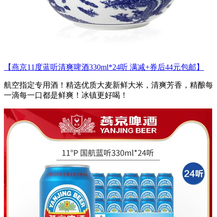
【燕京11度蓝听清爽啤酒330ml*24听 满减+券后44元包邮】
航空指定专用酒！精选优质大麦新鲜大米，清爽芳香，精酿每
一滴每一口都是鲜爽！冰镇更好喝！