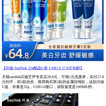
【闪迪 SanDisk 32g酷晶U盘 USB3.0 27.8元包邮】
天猫sandisk闪迪艺声专卖店28.8元，可领1元优惠券，实付27.8
元到手，前3款此价，推荐购买第3款的金属挂绳款，这款闪迪
U盘，容量是32g，USB3.0接口，读取速度是100MB/秒。