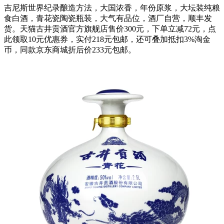
吉尼斯世界纪录酿造方法，大国浓香，年份原浆，大坛装纯粮
食白酒，青花瓷陶瓷瓶装，大气有品位，酒厂自营，顺丰发
货。天猫古井贡酒官方旗舰店售价300元，下单立减72元，点
此领取10元优惠券，实付218元包邮，还可叠加抵扣3%淘金
币，同款京东商城折后价233元包邮。