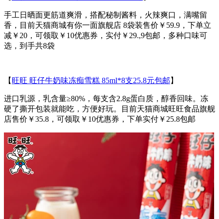
手工日晒面更筋道爽滑，搭配秘制酱料，火辣爽口，满嘴留
香，目前天猫商城有你一面旗舰店 8袋装售价￥59.9，下单立
减￥20，可领取￥10优惠券，实付￥29.,9包邮，多种口味可
选，到手共8袋
【
旺旺 旺仔牛奶味冻痴雪糕 85ml*8支25.8元包邮
】
进口乳源，乳含量≥80%，每支含2.8g蛋白质，醇香回味。冻
硬了撕开包装就能吃，方便好玩。目前天猫商城旺旺食品旗舰
店售价￥35.8，可领取￥10优惠券，下单实付￥25.8包邮