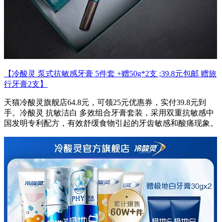
【冷酸灵 泵式抗敏感牙膏 5件套 +赠50g*2支 ;39.8元包邮 赠旅
行牙膏2支】
天猫冷酸灵旗舰店64.8元，可领25元优惠券，实付39.8元到
手。冷酸灵 抗敏洁白 多效组合牙膏套装，采用双重抗敏感中
国发明专利配方，有效舒缓食物引起的牙齿敏感和酸痛现象。