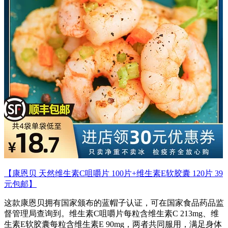
【康恩贝 天然维生素C咀嚼片 100片+维生素E软胶囊 120片 39
元包邮】
这款康恩贝拥有国家颁布的蓝帽子认证，可在国家食品药品监
督管理局查询到。维生素C咀嚼片每粒含维生素C 213mg、维
生素E软胶囊每粒含维生素E 90mg，两者共同服用，满足身体