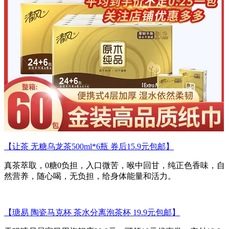
【让茶 无糖乌龙茶500ml*6瓶 券后15.9元包邮】
真茶萃取，0糖0负担，入口微苦，喉中回甘，纯正色香味，自
然营养，随心喝，无负担，给身体能量和活力。
【瑭易 陶瓷马克杯 茶水分离泡茶杯 19.9元包邮】