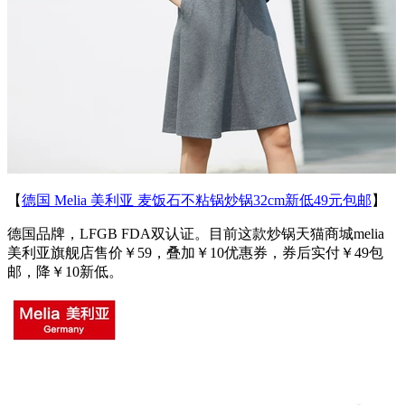
【
德国 Melia 美利亚 麦饭石不粘锅炒锅32cm新低49元包邮
】
德国品牌，LFGB FDA双认证。目前这款炒锅天猫商城melia
美利亚旗舰店售价￥59，叠加￥10优惠券，券后实付￥49包
邮，降￥10新低。