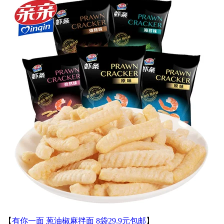
【
有你一面 葱油椒麻拌面 8袋29.9元包邮
】