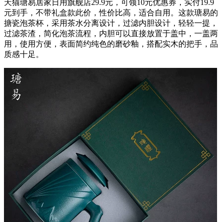
天猫瑭易居家日用旗舰店29.9元，可领10元优惠券，实付19.9
元到手，不带礼盒款此价，性价比高，适合自用。这款瑭易的
搪瓷泡茶杯，采用茶水分离设计，过滤内胆设计，轻轻一提，
过滤茶渣，简化泡茶流程，内胆可以直接放置于盖中，一盖两
用，使用方便，表面简约纯色的磨砂釉，搭配实木的把手，品
质感十足。