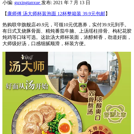
小编:
guxingtanxue
发布: 2021 年 7 月 13 日
【
康师傅 汤大师杯装泡面 12杯整箱装 39.9元包邮
】
热购联华旗舰店49.9元，可领10元优惠券，实付39.9元到手。
有日式叉烧豚骨面、精炖番茄牛腩、上汤瑶柱排骨、枸杞花胶
炖鸡等口味可选。这款汤大师杯装面，浓醇鲜香，劲道好面，
大师级好汤，口感细腻顺滑，杯装方便。