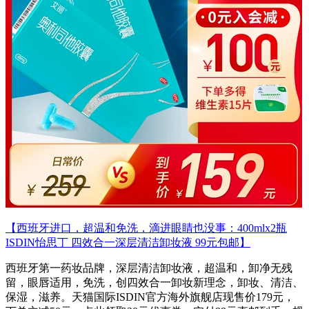
【西班牙进口，超温和免洗，滴进眼睛也没事：400mlx2瓶
ISDIN怡思丁 四效合一深层清洁卸妆液 99元包邮】
西班牙第一药妆品牌，深层清洁卸妆液，超温和，卸净无残
留，眼唇适用，免洗，创四效合一卸妆新理念，卸妆、清洁、
保湿，滋养。天猫国际ISDIN官方海外旗舰店现售价179元，