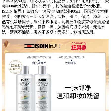
下单立减50元，点此领取30元优惠券，实付99元直邮到手，规
格400mlx2瓶装，折49.5元/件，其他渠道普遍售价99元/瓶。
ISDIN 怡思丁 四效合一深层清洁卸妆液400ml，国际彩妆大师
推荐，创四效合一卸妆新理念，卸妆、清洁、保湿、滋养；天
然有机净肤因子，温和不辣眼睛，高科技生物胶束球亲油尾端
迅速包裹彩妆污垢，轻轻一擦，脸蛋瞬间澄净水润；无需水
洗，清爽不油腻，滋养不紧绷；无添加，敏感肌适用。