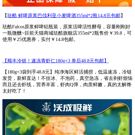
【
珐酷 鲜啤原浆巴伐利亚小麦啤酒355ml*2瓶14.8元包邮
】
珐酷Falcos原浆鲜啤铝瓶装，原浆活啤活性酵母，容量刚刚好
一瓶微醺~目前天猫商城珐酷旗舰店355ml*2瓶售价￥39.8，可
使用￥25优惠券，实付￥14.8包邮。
【顺丰冷链！速冻青虾仁180g×3 券后48.8元包邮】
【180g×3袋到手48.8元】纯净海区鲜活捕捞，低温速冻，冷链
发货，新鲜直达！不挂冰、不泡药，真空急冻，省去剥虾烦恼
而且还去虾线，营养丰富，虾肉Q弹，肉质鲜嫩，真的太解馋
太好吃了！