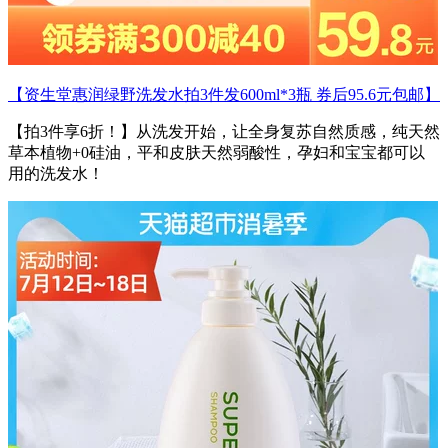
【资生堂惠润绿野洗发水拍3件发600ml*3瓶 券后95.6元包邮】
【拍3件享6折！】从洗发开始，让全身复苏自然质感，纯天然
草本植物+0硅油，平和皮肤天然弱酸性，孕妇和宝宝都可以
用的洗发水！