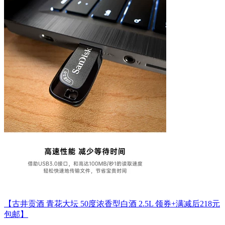
【古井贡酒 青花大坛 50度浓香型白酒 2.5L 领券+满减后218元
包邮】