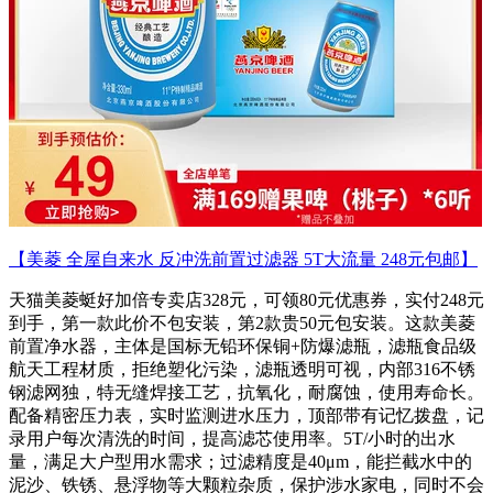
【美菱 全屋自来水 反冲洗前置过滤器 5T大流量 248元包邮】
天猫美菱蜓好加倍专卖店328元，可领80元优惠券，实付248元
到手，第一款此价不包安装，第2款贵50元包安装。这款美菱
前置净水器，主体是国标无铅环保铜+防爆滤瓶，滤瓶食品级
航天工程材质，拒绝塑化污染，滤瓶透明可视，内部316不锈
钢滤网独，特无缝焊接工艺，抗氧化，耐腐蚀，使用寿命长。
配备精密压力表，实时监测进水压力，顶部带有记忆拨盘，记
录用户每次清洗的时间，提高滤芯使用率。5T/小时的出水
量，满足大户型用水需求；过滤精度是40μm，能拦截水中的
泥沙、铁锈、悬浮物等大颗粒杂质，保护涉水家电，同时不会