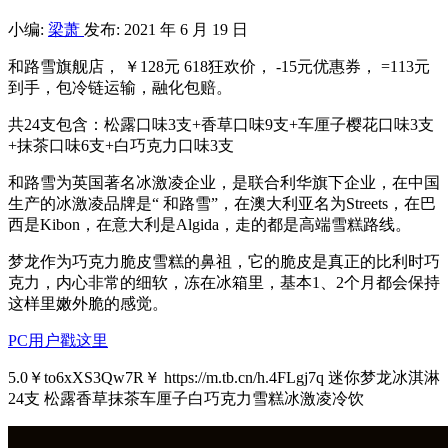
小编:
梁萧
发布: 2021 年 6 月 19 日
和路雪旗舰店， ￥128元 618狂欢价， -15元优惠券， =113元
到手，包冷链运输，融化包赔。
共24支包含：松露口味3支+香草口味9支+车厘子樱花口味3支
+抹茶口味6支+白巧克力口味3支
和路雪为英国著名冰激凌企业，是联合利华旗下企业，在中国
生产的冰激凌品牌是“ 和路雪”，在澳大利亚名为Streets，在巴
西是Kibon，在意大利是Algida，走的都是高端雪糕路线。
梦龙作为巧克力脆皮雪糕的鼻祖，它的脆皮是真正的比利时巧
克力，内心非常的细软，冻在冰箱里，基本1、2个月都会保持
这样里嫩外脆的感觉。
PC用户戳这里
5.0￥to6xXS3Qw7R￥ https://m.tb.cn/h.4FLgj7q 迷你梦龙冰淇淋
24支 松露香草抹茶车厘子白巧克力雪糕冰激凌冷饮