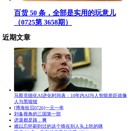
百货 50 条，全部是实用的玩意儿
（0725第 3658期）
近期文章
马斯克细化AI进化时间表：10年内AI与人智能差距就像
人与黑猩猩
[博海拾贝0726]一元一串
刘备视角的三国第一部
进退都是路，爽
难以忘怀刷到过的这个骑在别人头上吃的咪