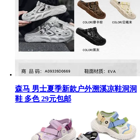
森马 男士夏季新款户外溯溪凉鞋洞洞
鞋 多色 29元包邮