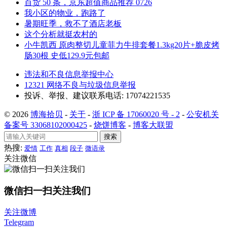
百货 50 条，京东超值商品推荐 0726
我小区的物业，跑路了
暑期旺季，救不了酒店老板
这个分析就挺农村的
小牛凯西 原肉整切儿童菲力牛排套餐1.3kg20片+脆皮烤
肠30根 史低129.9元包邮
违法和不良信息举报中心
12321 网络不良与垃圾信息举报
投诉、举报、建议联系电话: 17074221535
© 2026
博海拾贝
-
关于
-
浙 ICP 备 17060020 号 - 2
-
公安机关
备案号 33068102000425
-
烧饼博客
-
博客大联盟
搜索
热搜:
爱情
工作
真相
段子
微语录
关注微信
微信扫一扫关注我们
关注微博
Telegram