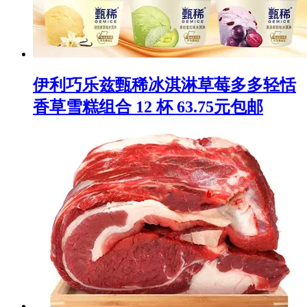
伊利巧乐兹甄稀冰淇淋草莓多多轻恬
香草雪糕组合 12 杯 63.75元包邮