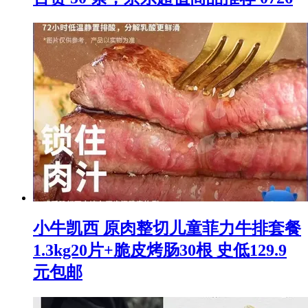
小牛凯西 原肉整切儿童菲力牛排套餐
1.3kg20片+脆皮烤肠30根 史低129.9
元包邮