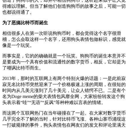
创造了狗狗币的人，却并不相信狗狗币，这听起来似乎让人觉
得难以理解。但当了解他们创造狗狗币的故事之后，可能一切
也都说得通了。
为了恶搞比特币而诞生
相信很多人在第一次听说狗狗币时，都会觉得这个名字很滑
稽，怎么会取这样一个名字，还用狗头表情包做标识，感觉就
像是一个玩笑。
而事实是，它的的确确就是一个玩笑。狗狗币的诞生本意并不
是要成为一个具有价值和流通性的数字货币，相反，它却是为
了嘲讽比特币而生。
2013年，那时的互联网上有两个特别火爆的话题：一是此前寂
寂无名比特币突然迎来了一个价格极速上涨的周期，在很短的
时间内从几美元涨到了几十美元，让众人错愕不已。二是有个
名为Doge meme的柴犬表情包风靡全网，大家纷纷转发这个狗
头表示着“哇”“无语”“反讽”等种种难以言表的情绪。
而这两个互联网热门在当年碰撞在了一起。在大家对数字货币
几乎完全不了解的当时，针对比特币飞涨、各种山寨币涌现这
一打破规律的事件，狗头表情包在网友们的发文和评论里满天