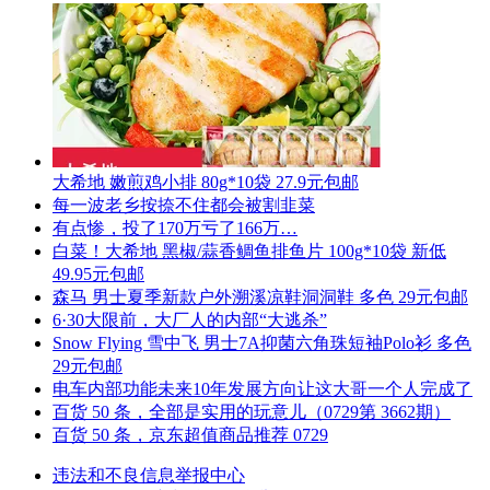
大希地 嫩煎鸡小排 80g*10袋 27.9元包邮
每一波老乡按捺不住都会被割韭菜
有点惨，投了170万亏了166万…
白菜！大希地 黑椒/蒜香鲷鱼排鱼片 100g*10袋 新低
49.95元包邮
森马 男士夏季新款户外溯溪凉鞋洞洞鞋 多色 29元包邮
6·30大限前，大厂人的内部“大逃杀”
Snow Flying 雪中飞 男士7A抑菌六角珠短袖Polo衫 多色
29元包邮
电车内部功能未来10年发展方向让这大哥一个人完成了
百货 50 条，全部是实用的玩意儿（0729第 3662期）
百货 50 条，京东超值商品推荐 0729
违法和不良信息举报中心