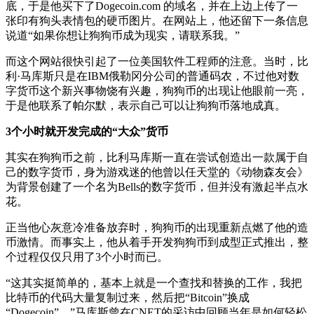
底，于是他买下了Dogecoin.com 的域名，并在上边上传了一
张印有狗头表情包的硬币图片。在网站上，他还留下一条信息
说道“如果你想让狗狗币成为现实，请联系我。”
而这个网站很快引起了一位美国软件工程师的注意。当时，比
利·马库斯只是在IBM俄勒冈分公司的普通码农，不过他对数
字货币这个新兴事物饶有兴趣，狗狗币的出现让他眼前一亮，
于是他联系了帕尔默，表示自己可以让狗狗币落地成真。
3个小时就开发完成的“大众”货币
其实在狗狗币之前，比利马库斯一直在尝试创造出一款属于自
己的数字货币，身为游戏迷的他曾以任天堂的《动物森友会》
为背景创建了一个名为Bells的数字货币，但并没有激起半点水
花。
正当他心灰意冷准备放弃时，狗狗币的出现重新点燃了他的造
币激情。而事实上，他从着手开发狗狗币到成型正式推出，整
个过程仅仅只用了3个小时而已。
“这其实挺简单的，基本上就是一个查找和替换的工作，我把
比特币的代码大量复制过来，然后把“Bitcoin”换成
“Dogecoin”。”马库斯曾在CNET的采访中回顾当年是如何轻松