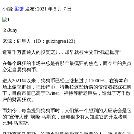
小编:
梁萧
发布: 2021 年 5 月 7 日
文/Juny
来源：硅星人（ID：guixingren123）
造富千万普通人的投资宠儿，却早就被生父们“残忍抛弃”
在每个疯狂的市场中总是有那个最疯狂的焦点，而今年的焦点
必定当属狗狗币。
进入2021年以来，狗狗币已经上涨超过了11000%，在资本市
场上傲视群雄，把比特币、特斯拉这些所谓的佼佼者都踩在脚
下，目前市值已高于Twitter、福特等新老巨头，造就了万千散
户的财富狂欢。
而如今，每当提到狗狗币时，人们第一个想到的人应该会是它
的“宣传大使”埃隆·马斯克，但却很少有人知道它的开发者叫
比利·马库斯。