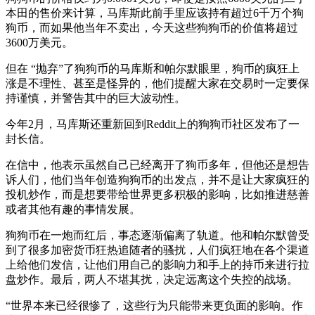
本田的售价来计算，马库斯此前手里应该持有超过6千万个狗
狗币，而如果他当年不卖出，今天这些狗狗币的价值将超过
3600万美元。
但在 “抛弃”了狗狗币的马库斯和帕尔默眼里，狗币的疯狂上
涨是不理性、甚至是怪异的，他们提醒大家在交易时一定要保
持谨慎，并警告其中的巨大波动性。
今年2月，马库斯还重新回到Reddit上的狗狗币社区发布了一
封长信。
在信中，他表示虽然自己已经离开了狗币多年，但他还是想告
诉人们，他们当年创造狗狗币的出发点，并不是让大家疯狂的
投机炒作，而是想要带给世界更多积极的影响，比如推进慈善
或者其他有趣的事情发展。
狗狗币在一炮而红后，事态逐渐偏离了轨道。他和帕尔默曾受
到了很多加密货币狂热追随者的骚扰，人们疯狂地在各个渠道
上给他们发信，让他们用自己的影响力和手上的持币来进行拉
盘炒作。最后，两人不堪其扰，决定远离这个失控的战场。
“世界本来已经很惨了，这些行为只能带来更负面的影响。作