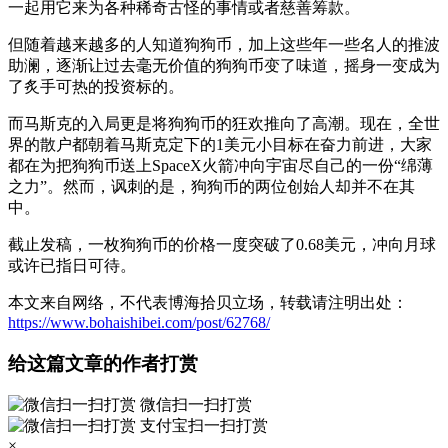
一起用它来为各种稀奇古怪的事情或者慈善筹款。
但随着越来越多的人知道狗狗币，加上这些年一些名人的推波
助澜，逐渐让过去毫无价值的狗狗币变了味道，摇身一变成为
了炙手可热的投资标的。
而马斯克的入局更是将狗狗币的狂欢推向了高潮。现在，全世
界的散户都朝着马斯克定下的1美元小目标在奋力前进，大家
都在为把狗狗币送上SpaceX火箭冲向宇宙尽自己的一份“绵薄
之力”。然而，讽刺的是，狗狗币的两位创始人却并不在其
中。
截止发稿，一枚狗狗币的价格一度突破了0.68美元，冲向月球
或许已指日可待。
本文来自网络，不代表博海拾贝立场，转载请注明出处：
https://www.bohaishibei.com/post/62768/
给这篇文章的作者打赏
微信扫一扫打赏
支付宝扫一扫打赏
×