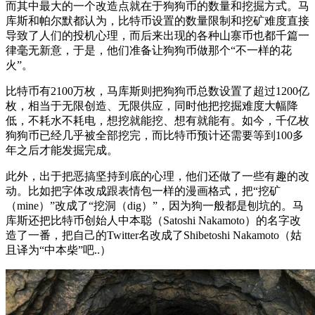
而其中最大的一个改造点就在于狗狗币的数量和挖掘方式。马
库斯和帕尔默都认为，比特币设置的数量限制和挖矿难度直接
导致了人们的投机心理，而后来出现的各种山寨币也都千篇一
律毫无新意，于是，他们准备让狗狗币做那个“不一样的花
火”。
比特币有2100万枚，马库斯则把狗狗币总数设置了超过1200亿
枚，相当于无限创造、无限供应，同时他把挖掘难度大幅降
低，不耗水不耗电，想挖就能挖、想有就能有。如今，千亿枚
狗狗币已经几乎被全部挖完，而比特币预计还需要等到100多
年之后才能发掘完成。
此外，出于把恶搞坚持到底的心理，他们还做了一些有趣的改
动。比如把字体改成跟表情包一样的漫画格式，把“挖矿
（mine）”改成了“挖洞（dig）”，因为狗一般都是刨坑的。马
库斯还把比特币创始人中本聪（Satoshi Nakamoto）的名字改
造了一番，把自己的Twitter名改成了Shibetoshi Nakamoto（姑
且译为“中本柴”吧..）