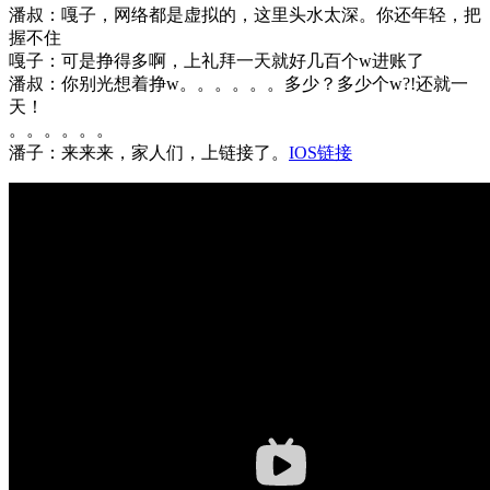
潘叔：嘎子，网络都是虚拟的，这里头水太深。你还年轻，把
握不住
嘎子：可是挣得多啊，上礼拜一天就好几百个w进账了
潘叔：你别光想着挣w。。。。。。多少？多少个w?!还就一
天！
。。。。。。
潘子：来来来，家人们，上链接了。
IOS链接