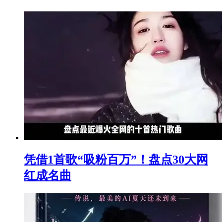
凭借1首歌“吸粉百万”！盘点30大网
红成名曲