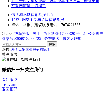
近二十位文旅从业者：暑期游客预算收紧，赚钱更难
互联网流量，崩塌了
违法和不良信息举报中心
12321 网络不良与垃圾信息举报
投诉、举报、建议联系电话: 17074221535
© 2026
博海拾贝
-
关于
-
浙 ICP 备 17060020 号 - 2
-
公安机关
备案号 33068102000425
-
烧饼博客
-
博客大联盟
搜索
热搜:
爱情
工作
真相
段子
微语录
关注微信
微信扫一扫关注我们
关注微博
Telegram
返回顶部