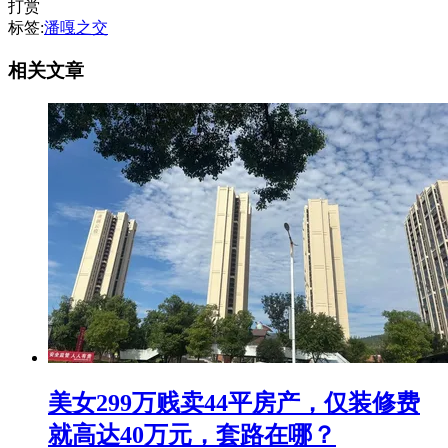
打赏
标签:
潘嘎之交
相关文章
美女299万贱卖44平房产，仅装修费
就高达40万元，套路在哪？