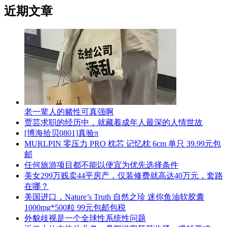
近期文章
老一辈人的赌性可真强啊
贾芸求职的经历中，就藏着成年人最深的人情世故
[博海拾贝0801]真验π
MURLPIN 零压力 PRO 枕芯 记忆枕 6cm 单只 39.99元包
邮
任何旅游项目都不能以便宜为优先选择条件
美女299万贱卖44平房产，仅装修费就高达40万元，套路
在哪？
美国进口，Nature’s Truth 自然之珍 迷你鱼油软胶囊
1000mg*500粒 99元包邮包税
外貌歧视是一个全球性系统性问题