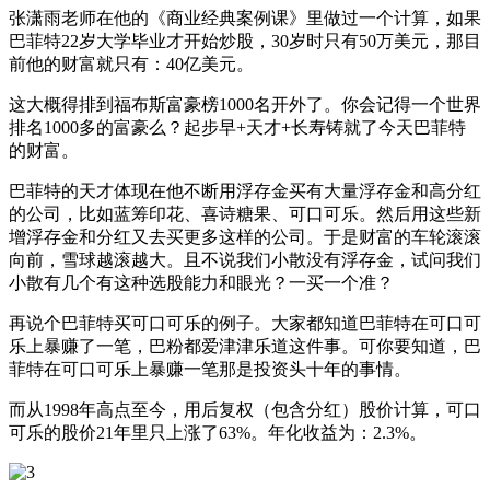
张潇雨老师在他的《商业经典案例课》里做过一个计算，如果
巴菲特22岁大学毕业才开始炒股，30岁时只有50万美元，那目
前他的财富就只有：40亿美元。
这大概得排到福布斯富豪榜1000名开外了。你会记得一个世界
排名1000多的富豪么？起步早+天才+长寿铸就了今天巴菲特
的财富。
巴菲特的天才体现在他不断用浮存金买有大量浮存金和高分红
的公司，比如蓝筹印花、喜诗糖果、可口可乐。然后用这些新
增浮存金和分红又去买更多这样的公司。于是财富的车轮滚滚
向前，雪球越滚越大。且不说我们小散没有浮存金，试问我们
小散有几个有这种选股能力和眼光？一买一个准？
再说个巴菲特买可口可乐的例子。大家都知道巴菲特在可口可
乐上暴赚了一笔，巴粉都爱津津乐道这件事。可你要知道，巴
菲特在可口可乐上暴赚一笔那是投资头十年的事情。
而从1998年高点至今，用后复权（包含分红）股价计算，可口
可乐的股价21年里只上涨了63%。年化收益为：2.3%。