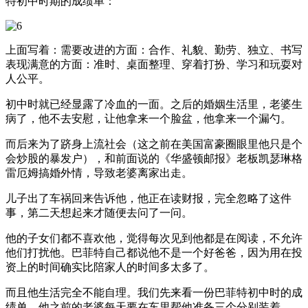
特初中时期的成绩单：
上面写着：需要改进的方面：合作、礼貌、勤劳、独立、书写
表现满意的方面：准时、桌面整理、穿着打扮、学习和玩耍对
人公平。
初中时就已经显露了冷血的一面。之后的婚姻生活里，老婆生
病了，他不去安慰，让他拿来一个脸盆，他拿来一个漏勺。
而后来为了跻身上流社会（这之前在美国富豪圈眼里他只是个
会炒股的暴发户），和前面说的《华盛顿邮报》老板凯瑟琳格
雷厄姆搞婚外情，导致老婆离家出走。
儿子出了车祸回来告诉他，他正在读财报，完全忽略了这件
事，第二天想起来才随便去问了一问。
他的子女们都不喜欢他，觉得每次见到他都是在阅读，不允许
他们打扰他。巴菲特自己都说他不是一个好爸爸，因为用在投
资上的时间确实比陪家人的时间多太多了。
而且他生活完全不能自理。我们先来看一份巴菲特初中时的成
绩单。他之前的老婆每天要在车里帮他准备三个分别装着