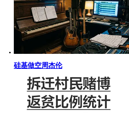
硅基做空周杰伦