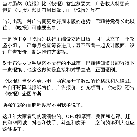
当时虽然《晚报》比《快报》营业额要大，广告收入特更高，
但是《快报》却拥有周日版，而《晚报》没有。
当时出现一种广告商更看好周末版的趋势，巴菲特觉得长此以
往，《晚报》可能要出事。
于是他下令《晚报》执行主编设立周日版。同时成立了一个攻
坚小组，自己每月检查筹备进展，甚至帮着一起设计版面、设
计广告报价、制定推销方案等。
对于布法罗这种经济不太行的小城市，巴菲特知道只能容得下
一家报纸，他这么做就是直接和对手宣战，正面硬刚。
《快报》当然不会示弱。两家展开了激烈的价格战和法律战。
各自不断降低报纸售价、广告报价、扩充版面，《快报》还告
《晚报》企图垄断……
两强争霸的血腥程度就不用我多说了。
这几年大家看到的滴滴快的、OFO和摩拜、美团和点评、赶
集和58同城、抖音和快手、斗鱼和虎牙……之间的惨烈大战应
该够多了。