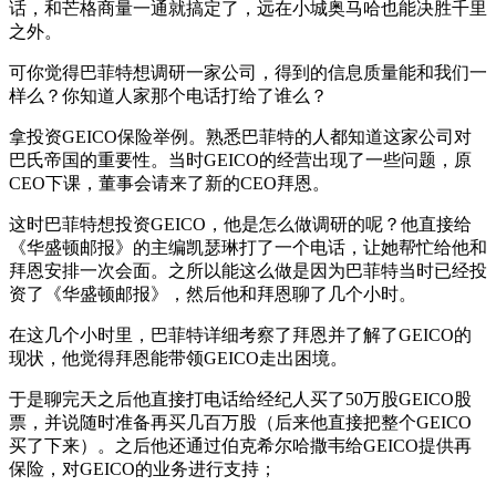
话，和芒格商量一通就搞定了，远在小城奥马哈也能决胜千里
之外。
可你觉得巴菲特想调研一家公司，得到的信息质量能和我们一
样么？你知道人家那个电话打给了谁么？
拿投资GEICO保险举例。熟悉巴菲特的人都知道这家公司对
巴氏帝国的重要性。当时GEICO的经营出现了一些问题，原
CEO下课，董事会请来了新的CEO拜恩。
这时巴菲特想投资GEICO，他是怎么做调研的呢？他直接给
《华盛顿邮报》的主编凯瑟琳打了一个电话，让她帮忙给他和
拜恩安排一次会面。之所以能这么做是因为巴菲特当时已经投
资了《华盛顿邮报》，然后他和拜恩聊了几个小时。
在这几个小时里，巴菲特详细考察了拜恩并了解了GEICO的
现状，他觉得拜恩能带领GEICO走出困境。
于是聊完天之后他直接打电话给经纪人买了50万股GEICO股
票，并说随时准备再买几百万股（后来他直接把整个GEICO
买了下来）。之后他还通过伯克希尔哈撒韦给GEICO提供再
保险，对GEICO的业务进行支持；