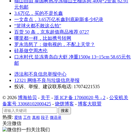
猫山自由 泰国树熟冷冻猫山王榴莲肉 400g*2盒装 62.91
元包邮
3.6万亿，买的不是长鑫
一文盘点，3.65万亿长鑫到底刷新多少纪录
“篮球火都不敢这么拍”
百货 50 条，京东超值商品推荐 0727
哪里都一样，比如携号转网
罗永浩怒了：做电视的，不配上天堂？
硅基做空周杰伦
口水时代 盐冻青岛白大虾 净重1500g 13~15cm 58.65元包
邮
违法和不良信息举报中心
12321 网络不良与垃圾信息举报
投诉、举报、建议联系电话: 17074221535
© 2026
博海拾贝
-
关于
-
浙 ICP 备 17060020 号 - 2
-
公安机关
备案号 33068102000425
-
烧饼博客
-
博客大联盟
搜索
热搜:
爱情
工作
真相
段子
微语录
关注微信