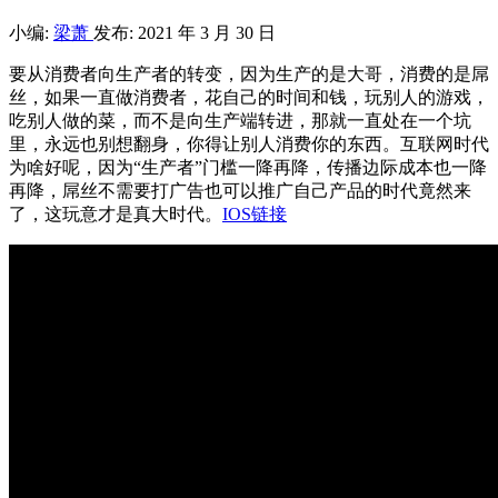
小编:
梁萧
发布: 2021 年 3 月 30 日
要从消费者向生产者的转变，因为生产的是大哥，消费的是屌
丝，如果一直做消费者，花自己的时间和钱，玩别人的游戏，
吃别人做的菜，而不是向生产端转进，那就一直处在一个坑
里，永远也别想翻身，你得让别人消费你的东西。互联网时代
为啥好呢，因为“生产者”门槛一降再降，传播边际成本也一降
再降，屌丝不需要打广告也可以推广自己产品的时代竟然来
了，这玩意才是真大时代。
IOS链接