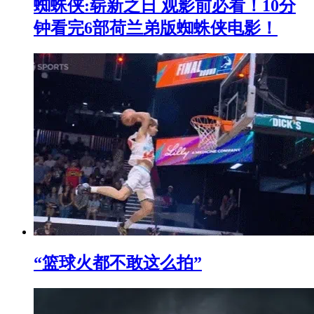
蜘蛛侠:崭新之日 观影前必看！10分
钟看完6部荷兰弟版蜘蛛侠电影！
“篮球火都不敢这么拍”