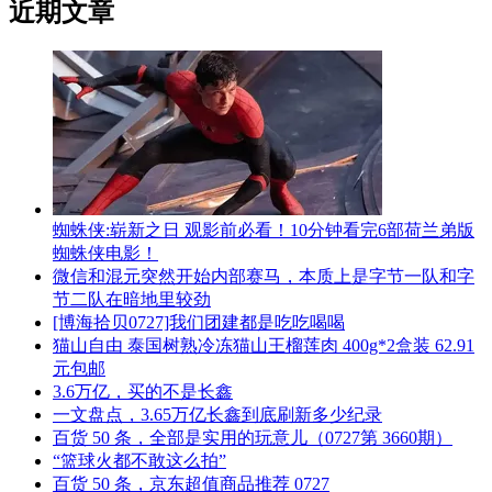
近期文章
蜘蛛侠:崭新之日 观影前必看！10分钟看完6部荷兰弟版
蜘蛛侠电影！
微信和混元突然开始内部赛马，本质上是字节一队和字
节二队在暗地里较劲
[博海拾贝0727]我们团建都是吃吃喝喝
猫山自由 泰国树熟冷冻猫山王榴莲肉 400g*2盒装 62.91
元包邮
3.6万亿，买的不是长鑫
一文盘点，3.65万亿长鑫到底刷新多少纪录
百货 50 条，全部是实用的玩意儿（0727第 3660期）
“篮球火都不敢这么拍”
百货 50 条，京东超值商品推荐 0727