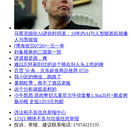
马斯克细化AI进化时间表：10年内AI与人智能差距就像
人与黑猩猩
[博海拾贝0726]一元一串
刘备视角的三国第一部
进退都是路，爽
难以忘怀刷到过的这个骑在别人头上吃的咪
百货 50 条，京东超值商品推荐 0726
我小区的物业，跑路了
暑期旺季，救不了酒店老板
这个分析就挺农村的
小牛凯西 原肉整切儿童菲力牛排套餐1.3kg20片+脆皮烤
肠30根 史低129.9元包邮
违法和不良信息举报中心
12321 网络不良与垃圾信息举报
投诉、举报、建议联系电话: 17074221535