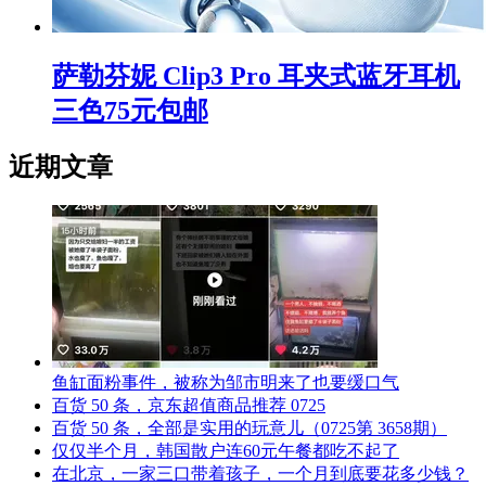
萨勒芬妮 Clip3 Pro 耳夹式蓝牙耳机
三色75元包邮
近期文章
鱼缸面粉事件，被称为邹市明来了也要缓口气
百货 50 条，京东超值商品推荐 0725
百货 50 条，全部是实用的玩意儿（0725第 3658期）
仅仅半个月，韩国散户连60元午餐都吃不起了
在北京，一家三口带着孩子，一个月到底要花多少钱？