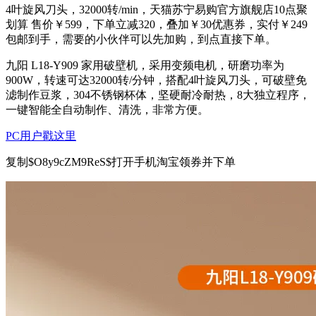
4叶旋风刀头，32000转/min，天猫苏宁易购官方旗舰店10点聚
划算 售价￥599，下单立减320，叠加￥30优惠券，实付￥249
包邮到手，需要的小伙伴可以先加购，到点直接下单。
九阳 L18-Y909 家用破壁机，采用变频电机，研磨功率为
900W，转速可达32000转/分钟，搭配4叶旋风刀头，可破壁免
滤制作豆浆，304不锈钢杯体，坚硬耐冷耐热，8大独立程序，
一键智能全自动制作、清洗，非常方便。
PC用户戳这里
复制$O8y9cZM9ReS$打开手机淘宝领券并下单