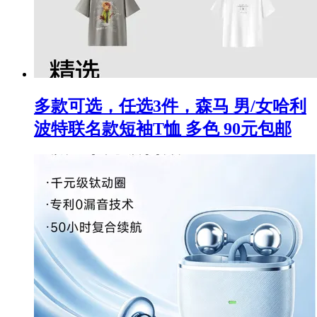
多款可选，任选3件，森马 男/女哈利
波特联名款短袖T恤 多色 90元包邮