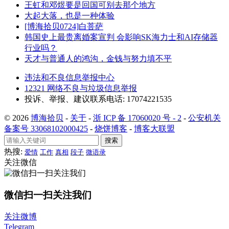
王虹和邓煜要是回国可别去那个地方
大起大落，也是一种体验
[博海拾贝0724]白菩萨
韩国史上最贵离婚案宣判 会影响SK海力士和AI存储器
行业吗？
天才与普通人的鸿沟，金钱与努力填不平
违法和不良信息举报中心
12321 网络不良与垃圾信息举报
投诉、举报、建议联系电话: 17074221535
© 2026
博海拾贝
-
关于
-
浙 ICP 备 17060020 号 - 2
-
公安机关
备案号 33068102000425
-
烧饼博客
-
博客大联盟
搜索
热搜:
爱情
工作
真相
段子
微语录
关注微信
微信扫一扫关注我们
关注微博
Telegram