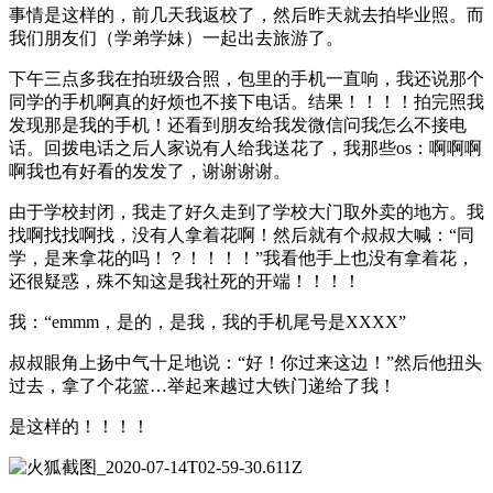
事情是这样的，前几天我返校了，然后昨天就去拍毕业照。而
我们朋友们（学弟学妹）一起出去旅游了。
下午三点多我在拍班级合照，包里的手机一直响，我还说那个
同学的手机啊真的好烦也不接下电话。结果！！！！拍完照我
发现那是我的手机！还看到朋友给我发微信问我怎么不接电
话。回拨电话之后人家说有人给我送花了，我那些os：啊啊啊
啊我也有好看的发发了，谢谢谢谢。
由于学校封闭，我走了好久走到了学校大门取外卖的地方。我
找啊找找啊找，没有人拿着花啊！然后就有个叔叔大喊：“同
学，是来拿花的吗！？！！！！”我看他手上也没有拿着花，
还很疑惑，殊不知这是我社死的开端！！！！
我：“emmm，是的，是我，我的手机尾号是XXXX”
叔叔眼角上扬中气十足地说：“好！你过来这边！”然后他扭头
过去，拿了个花篮…举起来越过大铁门递给了我！
是这样的！！！！