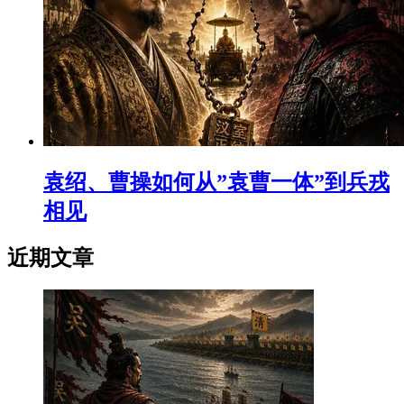
袁绍、曹操如何从”袁曹一体”到兵戎
相见
近期文章