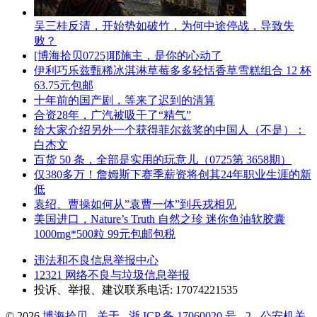
吴三桂反清，开始势如破竹，为何中途停战，导致失
败？
[博海拾贝0725]耶施主，是你的心动了
伊利巧乐兹甄稀冰淇淋草莓多多轻恬香草雪糕组合 12 杯
63.75元包邮
十年前的国产剧，等来了迟到的清算
合资28年，广汽被吸干了“精气”
给大家介绍另外一个获得菲尔兹奖的中国人（不是）：
白杰文
百货 50 条，全部是实用的玩意儿（0725第 3658期）
仅380多万！詹姆斯下赛季薪资将创其24年职业生涯的新
低
袁绍、曹操如何从”袁曹一体”到兵戎相见
美国进口，Nature’s Truth 自然之珍 迷你鱼油软胶囊
1000mg*500粒 99元包邮包税
违法和不良信息举报中心
12321 网络不良与垃圾信息举报
投诉、举报、建议联系电话: 17074221535
© 2026
博海拾贝
-
关于
-
浙 ICP 备 17060020 号 - 2
-
公安机关