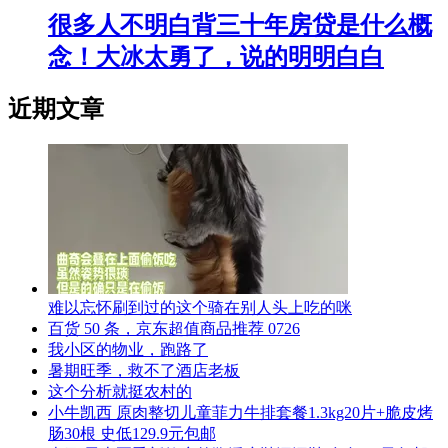
很多人不明白背三十年房贷是什么概
念！大冰太勇了，说的明明白白
近期文章
难以忘怀刷到过的这个骑在别人头上吃的咪
百货 50 条，京东超值商品推荐 0726
我小区的物业，跑路了
暑期旺季，救不了酒店老板
这个分析就挺农村的
小牛凯西 原肉整切儿童菲力牛排套餐1.3kg20片+脆皮烤
肠30根 史低129.9元包邮