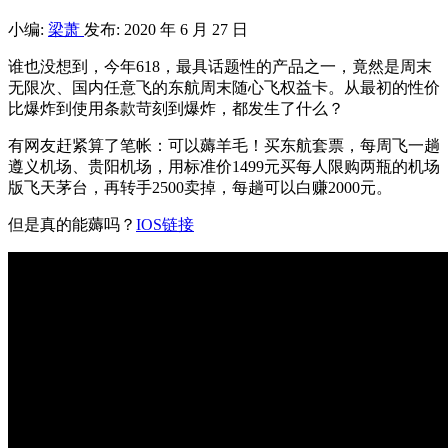
小编:
梁萧
发布: 2020 年 6 月 27 日
谁也没想到，今年618，最具话题性的产品之一，竟然是周末
无限次、国内任意飞的东航周末随心飞权益卡。从最初的性价
比爆炸到使用条款苛刻到爆炸，都发生了什么？
有网友赶紧算了笔帐：可以薅羊毛！买东航套票，每周飞一趟
遵义机场、贵阳机场，用标准价1499元买每人限购两瓶的机场
版飞天茅台，再转手2500卖掉，每趟可以白赚2000元。
但是真的能薅吗？
IOS链接