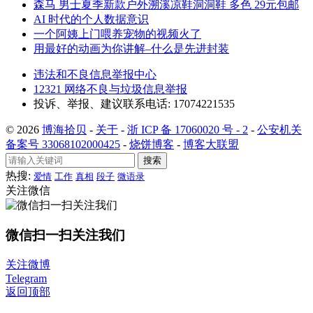
森马 男士夏季新款户外溯溪凉鞋洞洞鞋 多色 29元包邮
AI 时代的个人数据意识
一个阿姨上门喂养宠物的视频火了
用最好的动画为你讲解–什么是先进封装
违法和不良信息举报中心
12321 网络不良与垃圾信息举报
投诉、举报、建议联系电话: 17074221535
© 2026
博海拾贝
-
关于
-
浙 ICP 备 17060020 号 - 2
-
公安机关
备案号 33068102000425
-
烧饼博客
-
博客大联盟
搜索
热搜:
爱情
工作
真相
段子
微语录
关注微信
微信扫一扫关注我们
关注微博
Telegram
返回顶部