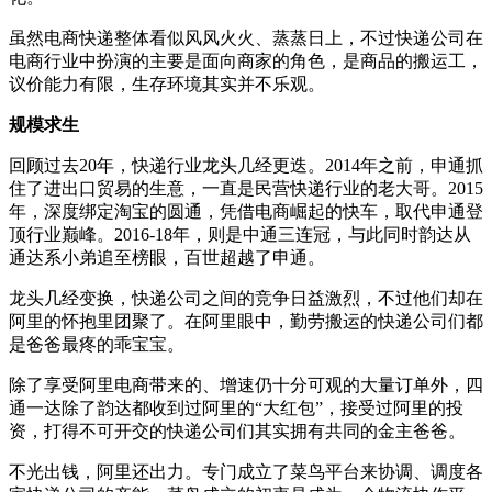
虽然电商快递整体看似风风火火、蒸蒸日上，不过快递公司在
电商行业中扮演的主要是面向商家的角色，是商品的搬运工，
议价能力有限，生存环境其实并不乐观。
规模求生
回顾过去20年，快递行业龙头几经更迭。2014年之前，申通抓
住了进出口贸易的生意，一直是民营快递行业的老大哥。2015
年，深度绑定淘宝的圆通，凭借电商崛起的快车，取代申通登
顶行业巅峰。2016-18年，则是中通三连冠，与此同时韵达从
通达系小弟追至榜眼，百世超越了申通。
龙头几经变换，快递公司之间的竞争日益激烈，不过他们却在
阿里的怀抱里团聚了。在阿里眼中，勤劳搬运的快递公司们都
是爸爸最疼的乖宝宝。
除了享受阿里电商带来的、增速仍十分可观的大量订单外，四
通一达除了韵达都收到过阿里的“大红包”，接受过阿里的投
资，打得不可开交的快递公司们其实拥有共同的金主爸爸。
不光出钱，阿里还出力。专门成立了菜鸟平台来协调、调度各