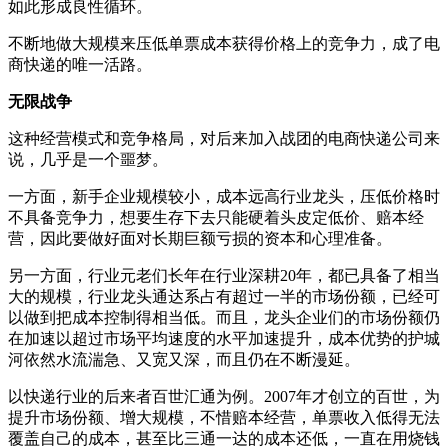
如此形成良性循环。
不断地做大规模来压低单票成本获得价格上的竞争力，成了电
商快递的唯一活路。
无限战争
这种经营模式和竞争格局，对后来加入战团的电商快递公司来
说，几乎是一个噩梦。
一方面，新手企业规模较小，成本远高行业龙头，压低价格时
不具备竞争力，想要生存下去只能硬着头皮定低价、赔本经
营，因此要做好面对长期巨额亏损的资本和心理准备。
另一方面，行业元老们长年在行业深耕20年，都已具备了相当
大的规模，行业龙头通达系占有超过一半的市场份额，已经可
以做到把成本控制得相当低。而且，龙头企业们的市场份额仍
在加速以超过市场平均速度的水平加速提升，成本优势的护城
河依然水流湍急、又宽又深，而且仍在不断漫延。
以快递行业的后来者百世汇通为例。2007年才创立的百世，为
提升市场份额、增大规模，不惜赔本经营，单票收入低得无法
覆盖自己的成本，甚至比三通一达的成本还低，一直在用烧钱