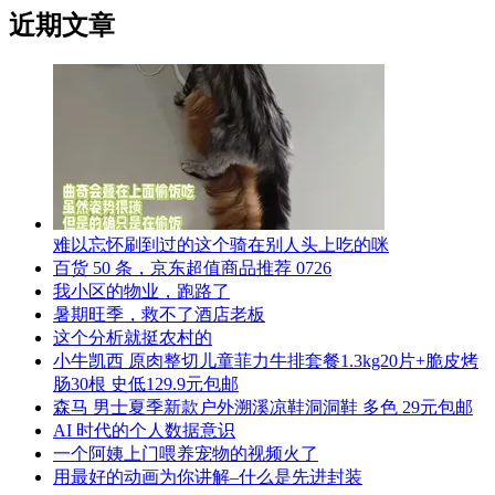
近期文章
难以忘怀刷到过的这个骑在别人头上吃的咪
百货 50 条，京东超值商品推荐 0726
我小区的物业，跑路了
暑期旺季，救不了酒店老板
这个分析就挺农村的
小牛凯西 原肉整切儿童菲力牛排套餐1.3kg20片+脆皮烤
肠30根 史低129.9元包邮
森马 男士夏季新款户外溯溪凉鞋洞洞鞋 多色 29元包邮
AI 时代的个人数据意识
一个阿姨上门喂养宠物的视频火了
用最好的动画为你讲解–什么是先进封装