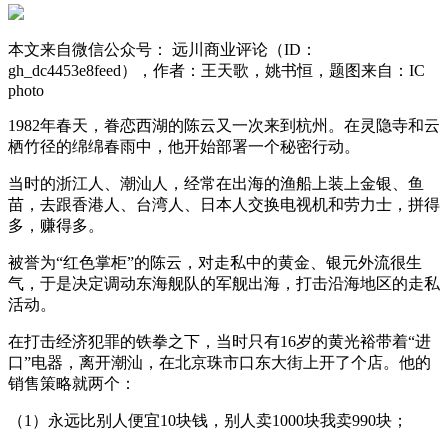
本文来自微信公众号： 远川商业评论（ID：
gh_dc4453e8feed），作者：王天歌，姚书恒，题图来自：IC
photo
1982年春天，眷恋西湖的陈云又一次来到杭州。在灵隐寺和云
栖竹径的绵绵春雨中，他开始部署一个秘密行动。
当时的浙江人、潮汕人，经常在出海的渔船上装上金银、鱼
苗，去跟香港人、台湾人、日本人交换电视机和劳力士，拼得
多，赚得多。
被誉为“红色掌柜”的陈云，对走私中的黄金、银元外流很生
气，于是决定调动东海舰队的军舰出海，打击沿海地区的走私
活动。
在打击经济犯罪的铁拳之下，当时只有16岁的黄光裕带着“进
口”电器，离开潮汕，在北京珠市口东大街上开了个店。他的
销售策略就两个：
（1）永远比别人便宜10块钱，别人卖1000块我卖990块；