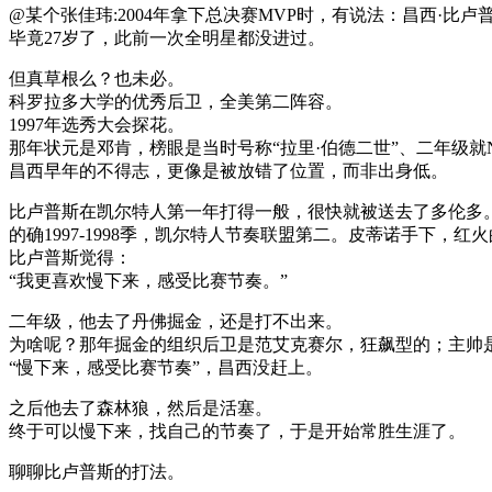
@某个张佳玮:2004年拿下总决赛MVP时，有说法：昌西·比卢普
毕竟27岁了，此前一次全明星都没进过。
但真草根么？也未必。
科罗拉多大学的优秀后卫，全美第二阵容。
1997年选秀大会探花。
那年状元是邓肯，榜眼是当时号称“拉里·伯德二世”、二年级就
昌西早年的不得志，更像是被放错了位置，而非出身低。
比卢普斯在凯尔特人第一年打得一般，很快就被送去了多伦多
的确1997-1998季，凯尔特人节奏联盟第二。皮蒂诺手下，
比卢普斯觉得：
“我更喜欢慢下来，感受比赛节奏。”
二年级，他去了丹佛掘金，还是打不出来。
为啥呢？那年掘金的组织后卫是范艾克赛尔，狂飙型的；主帅
“慢下来，感受比赛节奏”，昌西没赶上。
之后他去了森林狼，然后是活塞。
终于可以慢下来，找自己的节奏了，于是开始常胜生涯了。
聊聊比卢普斯的打法。