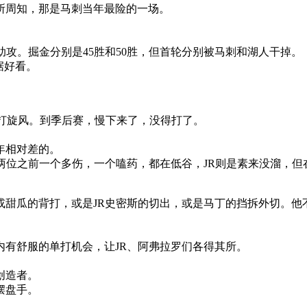
众所周知，那是马刺当年最险的一场。
7助攻。掘金分别是45胜和50胜，但首轮分别被马刺和湖人干掉。
数据好看。
快打旋风。到季后赛，慢下来了，没得打了。
年相对差的。
两位之前一个多伤，一个嗑药，都在低谷，JR则是素来没溜，
。
或甜瓜的背打，或是JR史密斯的切出，或是马丁的挡拆外切。他
有舒服的单打机会，让JR、阿弗拉罗们各得其所。
创造者。
摆盘手。