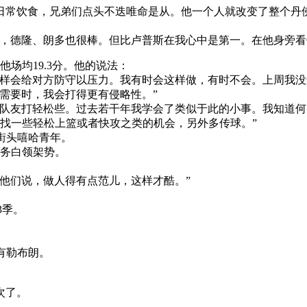
日常饮食，兄弟们点头不迭唯命是从。他一个人就改变了整个丹
卫，德隆、朗多也很棒。但比卢普斯在我心中是第一。在他身旁看
他场均19.3分。他的说法：
这样会给对方防守以压力。我有时会这样做，有时不会。上周我没
需要时，我会打得更有侵略性。”
个队友打轻松些。过去若干年我学会了类似于此的小事。我知道何
，找一些轻松上篮或者快攻之类的机会，另外多传球。”
个街头嘻哈青年。
商务白领架势。
他们说，做人得有点范儿，这样才酷。”
3季。
有勒布朗。
。
次了。