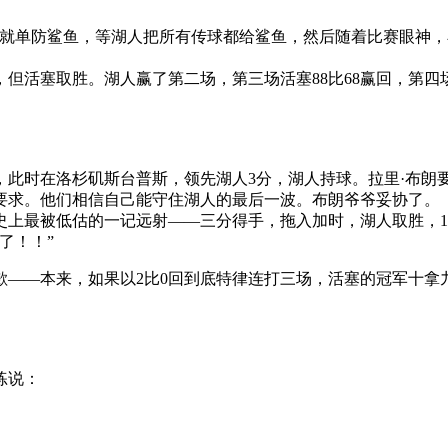
们就单防鲨鱼，等湖人把所有传球都给鲨鱼，然后随着比赛眼神
5分，但活塞取胜。湖人赢了第二场，第三场活塞88比68赢回，第四场
一场，此时在洛杉矶斯台普斯，领先湖人3分，湖人持球。拉里·布
要求。他们相信自己能守住湖人的最后一波。布朗爷爷妥协了。
史上最被低估的一记远射——三分得手，拖入加时，湖人取胜，1
了！！”
歉——本来，如果以2比0回到底特律连打三场，活塞的冠军十拿
练说：