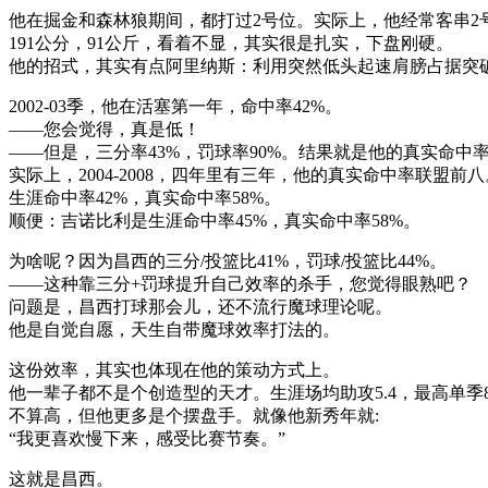
他在掘金和森林狼期间，都打过2号位。实际上，他经常客串2
191公分，91公斤，看着不显，其实很是扎实，下盘刚硬。
他的招式，其实有点阿里纳斯：利用突然低头起速肩膀占据突
2002-03季，他在活塞第一年，命中率42%。
——您会觉得，真是低！
——但是，三分率43%，罚球率90%。结果就是他的真实命中率
实际上，2004-2008，四年里有三年，他的真实命中率联盟前八
生涯命中率42%，真实命中率58%。
顺便：吉诺比利是生涯命中率45%，真实命中率58%。
为啥呢？因为昌西的三分/投篮比41%，罚球/投篮比44%。
——这种靠三分+罚球提升自己效率的杀手，您觉得眼熟吧？
问题是，昌西打球那会儿，还不流行魔球理论呢。
他是自觉自愿，天生自带魔球效率打法的。
这份效率，其实也体现在他的策动方式上。
他一辈子都不是个创造型的天才。生涯场均助攻5.4，最高单季8
不算高，但他更多是个摆盘手。就像他新秀年就:
“我更喜欢慢下来，感受比赛节奏。”
这就是昌西。