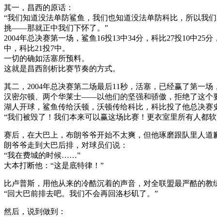
其一，昌西的原话：
“我们知道没法单防鲨鱼，我们也知道没法单防科比，所以我
挑——那就正中我们下怀了。”
2004年总决赛第一场，鲨鱼16投13中34分，科比27投10中2
中，科比21投7中。
一切的确如活塞所预料。
这就是昌西剖析比赛节奏的方式。
其二，2004年总决赛第二场最后11秒，活塞，已经赢了第
汉密尔顿、两个华莱士——以他们的坚强和骄傲，拒绝了这个
湖人开球，鲨鱼传给沃顿，沃顿传给科比，科比投了他总决赛
“我们被毁了！我们本来可以赢这场比赛！更衣室里所有人都软
赛后，在大巴上，布朗爷爷开始不太爽，但他琢磨跟队里人道
朗爷爷走到大巴后排，对球员们说：
“我在费城的时候……”
大本打断他：“这是底特律！”
比卢普斯，用他从来的冷酷沉着的声音，对全联盟最严酷的教
“回大巴前排去吧。我们不会再回洛杉矶了。”
然后，说到做到：