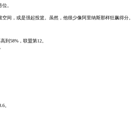
号位。
破空间，或是强起投篮。虽然，他很少像阿里纳斯那样狂飙得分
高到58%，联盟第12。
。
.6。