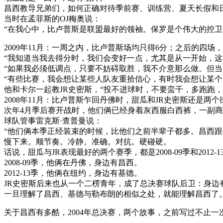
昌西教导兄弟们，如何正确对待季前赛、训练营、夏天长假和
当时在孟菲斯的OJ梅奥说：
“在我心中，比卢普斯是联盟最好的领袖。保罗是个伟大的控
2009年11月：一周之内，比卢普斯场均只得6分；之后的四场，
“我知道当我去得分时，我们会变好一点，尤其是从一开始，
“如果我必须低调点，只要不妨碍取胜，我不介意那么做。但当
“有些比赛，我会想让某些人队友重拾信心，有时我会想让某
他和卡尔一起教JR史密斯，“投不进球时，不要蛮干，多跑跑
2008年11月：比卢普斯乍回丹佛时，甜瓜和JR史密斯还是两
次年4月季后赛开战时，他们俩已经身着灰西服白西裤，一副
球队管事雷克斯·查普曼说：
“他们俩本季正经装束的时候，比他们之前半辈子都多。昌西跟
慢下来。顺节奏。冷静。准确。对抗。硬碰硬。
话说，甜瓜与JR表现最好的两个赛季，都是2008-09季和2012-1
2008-09季，他俩在丹佛，身边有昌西。
2012-13季，他俩在纽约，身边有基德。
JR史密斯后来也从一个二楞青年，成了总决赛球队后卫：身边
一旦理解了昌西、基德与勒布朗的相似之处，就能理解昌西了
关于昌西有多酷，2004年总决赛，两个故事，之前写过不止一