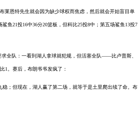
，布莱恩特先生就会因为缺少球权而焦虑，然后就会开始盲目单
鲨鱼21投16中36分20篮板，但科比25投8中；第五场鲨鱼13投7
朗要求全队：一看到湖人拿球就犯规，但活塞全队——比卢普斯、
比1。赛后，布朗爷爷发疯了：
九稳；但现在，湖人赢了第二场，就等于是土里爬出续了命。布