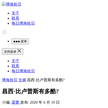
关于
联系
每日博海拾贝
菜单
关闭菜单
关于
联系
每日博海拾贝
博海拾贝
文摘
昌西·比卢普斯有多酷?
昌西·比卢普斯有多酷?
小编:
梁萧
发布: 2020 年 6 月 19 日