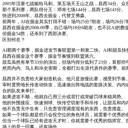
2005年活塞七战输给马刺。第五场天王山之战，昌西34分。
那个系列赛，两队得分王：邓肯七场144分，昌西七场143分。
快进到2008年。昌西去掘金，代替艾弗森。
前两年，AI在掘金其实打得不错：场均25分7助攻，场均26分
昌西在掘金的2008-09季，自己场均18分6助攻，也不比AI的
但掘金54胜，还杀到了西部决赛。
区别何在？
AI那两个赛季，掘金进攻节奏联盟第一和第二快。AI和甜瓜
昌西在掘金这个赛季，掘金节奏慢到联盟第六。
甜瓜虽然有单节33分的演出，但场均得分低到了23分，算那些
然而内内、鸟人和JR史密斯，全都打出生涯代表作的赛季。前
昌西并不负责给大家创造机会。他只是放慢比赛，感受到节奏
审时度势地长传发动快攻，迅速做出阵地战的套路决策。内内
合的队友来单打。
如果进攻不顺，他就自己用三分或背打或突破罚球来稳局势。
他的外围接应、快速倒球、快传空切射手和吊传，让甜瓜和内内
他不负责无中生有，只负责管理调度现有的东西，负责摆盘。
如果一个球队都是些只会投空位的角色球员，就需要个优秀的
但当一个球队已经有进攻天才时，你就需要个优秀的指挥官、
场上的是一回事，还有场外。