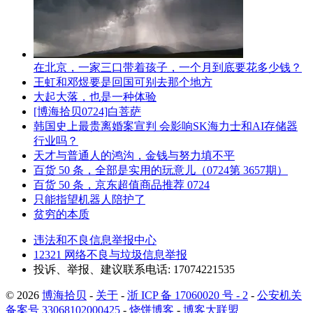
在北京，一家三口带着孩子，一个月到底要花多少钱？
王虹和邓煜要是回国可别去那个地方
大起大落，也是一种体验
[博海拾贝0724]白菩萨
韩国史上最贵离婚案宣判 会影响SK海力士和AI存储器
行业吗？
天才与普通人的鸿沟，金钱与努力填不平
百货 50 条，全部是实用的玩意儿（0724第 3657期）
百货 50 条，京东超值商品推荐 0724
只能指望机器人陪护了
贫穷的本质
违法和不良信息举报中心
12321 网络不良与垃圾信息举报
投诉、举报、建议联系电话: 17074221535
© 2026
博海拾贝
-
关于
-
浙 ICP 备 17060020 号 - 2
-
公安机关
备案号 33068102000425
-
烧饼博客
-
博客大联盟