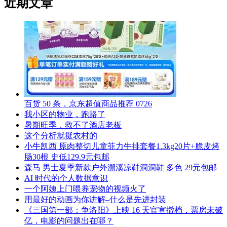
近期文章
百货 50 条，京东超值商品推荐 0726
我小区的物业，跑路了
暑期旺季，救不了酒店老板
这个分析就挺农村的
小牛凯西 原肉整切儿童菲力牛排套餐1.3kg20片+脆皮烤
肠30根 史低129.9元包邮
森马 男士夏季新款户外溯溪凉鞋洞洞鞋 多色 29元包邮
AI 时代的个人数据意识
一个阿姨上门喂养宠物的视频火了
用最好的动画为你讲解–什么是先进封装
《三国第一部：争洛阳》上映 16 天官宣撤档，票房未破
亿，电影的问题出在哪？